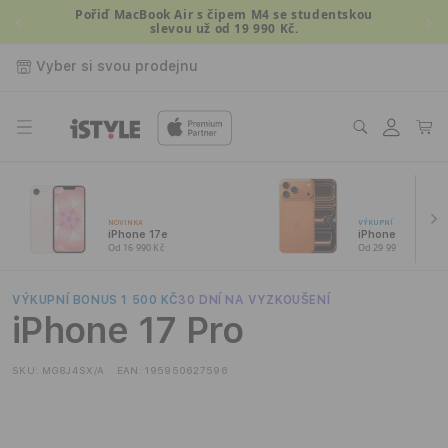
Přejít k
Pořiď MacBook Air s čipem M4 se studentskou
slevou už od 19 990 Kč.
obsahu
Vyber si svou prodejnu
Přihlásit
Košík
se
NOVINKA
VÝKUPNÍ BONUS 1 500
iPhone 17e
iPhone 17 Pro
Od 16 990 Kč
Od 29 990 Kč
VÝKUPNÍ BONUS 1 500 KČ
30 DNÍ NA VYZKOUŠENÍ
iPhone 17 Pro
SKU:
MG8J4SX/A
EAN:
195950627596