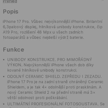
Přehled
Popis
iPhone 17 Pro. Vůbec nejvýkonnější iPhone. Brilantní
6,3palcový
displej, hliníková
unibody konstrukce, čip
A19 Pro, rozlišení 48 Mpx u všech zadních
fotoaparátů a vůbec nejdelší výdrž baterie.
Funkce
UNIBODY KONSTRUKCE. PRO MIMOŘÁDNÝ
VÝKON. Nejvýkonnější iPhone všech dob díky
kované hliníkové unibody konstrukci.
ODOLNÝ CERAMIC SHIELD. ZEPŘEDU I ZEZADU.
iPhone 17 Pro je na zadní straně chráněný Ceramic
Shieldem, a je tak 4× odolnější proti prasklinám. A
nový Ceramic Shield 2 na přední straně má 3×
větší odolnost proti poškrábání.
ULTIMÁTNÍ PROFESIONÁLNÍ FOTOSOUSTAVA. Se