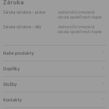
Záruka
Záruka výrobce – práce
Jednoroční omezená
záruka společnosti Apple
Záruka výrobce – díly
Jednoroční omezená
záruka společnosti Apple
Naše produkty
Mac
Doplňky
iPad
iPhone
Doplňky pro Mac
Služby
Watch
Doplňky pro iPad
AirPods
Doplňky pro iPhone
Pronájem
Kontakty
TV a domácnost
Doplňky pro Watch
Výkup zařízení