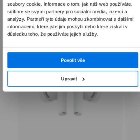
Často kupováno společně
soubory cookie. Informace o tom, jak náš web používáte,
sdílíme se svými partnery pro sociální média, inzerci a
analýzy. Partneři tyto údaje mohou zkombinovat s dalšími
informacemi, které jste jim poskytli nebo které získali v
Přepnout zobrazení produktů
důsledku toho, že používáte jejich služby.
Doporučené doplňky Apple
Obaly a kryty
Ochranná s
Povolit vše
Upravit