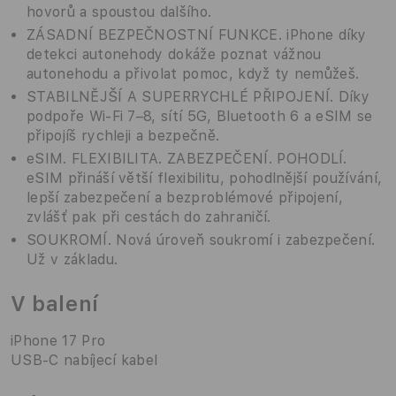
hovorů a spoustou dalšího.
ZÁSADNÍ BEZPEČNOSTNÍ FUNKCE. iPhone díky
detekci autonehody dokáže poznat vážnou
autonehodu a přivolat pomoc, když ty nemůžeš.
STABILNĚJŠÍ A SUPERRYCHLÉ PŘIPOJENÍ. Díky
podpoře Wi-Fi 7–8, sítí 5G, Bluetooth 6 a eSIM se
připojíš rychleji a bezpečně.
eSIM. FLEXIBILITA. ZABEZPEČENÍ. POHODLÍ.
eSIM přináší větší flexibilitu, pohodlnější používání,
lepší zabezpečení a bezproblémové připojení,
zvlášť pak při cestách do zahraničí.
SOUKROMÍ. Nová úroveň soukromí i zabezpečení.
Už v základu.
V balení
iPhone 17 Pro
USB‑C nabíjecí kabel