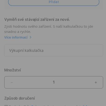
Přidat
Vyměň své stávající zařízení za nové.
Zjisti hodnotu svého zařízení. S naší kalkulačkou to jde
snadno a rychle.
Více informací
Výkupní kalkulačka
Množství
Snížit
Zvýši
množství
množ
produktu
prod
Způsob doručení
Apple
Appl
iPhone
iPho