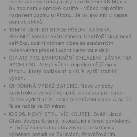
všemi zadními fotoaparáty s rozlišením 48 Mpx a
8× zoomem v optické kvalitě – vůbec největším
rozsahem zoomu u iPhonu. Je to jako mít v kapse
osm objektivů.
18MPX CENTER STAGE PŘEDNÍ KAMERA.
Flexibilní komponování záběru. Chytřejší skupinová
selfíčka, duální záznam videa se současným
nahráváním přední i zadní kamerou a další.
ČIP A19 PRO. EVAPORAČNÍ CHLAZENÍ. ZÁVRATNÁ
RYCHLOST. A19 je vůbec nejvýkonnější čip v
iPhonu, který podává až o 40 % vyšší stabilní
výkon.
OHROMNÁ VÝDRŽ BATERIE. Nová unibody
konstrukce vytváří výrazně víc místa pro baterii.
Ta tak vydrží až 31 hodin přehrávání videa. A na 50
% se nabije za 20 minut.
iOS 26. NOVÝ STYL. VÍC KOUZEL. Svěží Liquid
Glass design. Krásný, okouzlující a hned povědomý.
S živější zamknutou obrazovkou, anketami a
výběrem pozadí ve Zprávách, Prověřováním