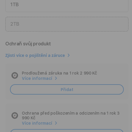
1TB
2TB
Ochraň svůj produkt
Zjisti více o pojištění a záruce
Prodloužená záruka na 1 rok
2 990 Kč
Add
Více informací
Insurance
Přidat
Ochrana před poškozením a odcizením na 1 rok
3
Ad
990 Kč
Ins
Více informací