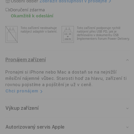
Osobní odběr
Zobrazit dostupnost v prodejně
17
17
Doručení zdarma
Pro
Pro
Okamžitě k odeslání
256GB
256
-
-
Toto zařízení neobsahuje
Toto zařízení podporuje rychlé
temně
temn
nabíjecí adaptér v balení.
nabíjení přes USB PD, jak je
modrý
modr
definováno v dokumentu USB
Implementers Forum Power Delivery.
Pronájem zařízení
Pronajmi si iPhone nebo Mac a dostaň se na nejnižší
měsíční nájemné vůbec. Starosti hoď za hlavu, zařízení ti
rovnou pojistíme a pojištění je už v ceně.
Chci pronájem
Výkup zařízení
Autorizovaný servis Apple