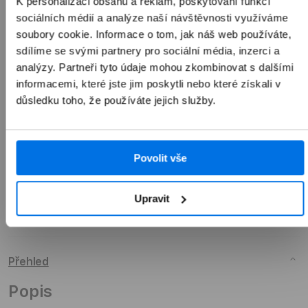
K personalizaci obsahu a reklam, poskytování funkcí
1 990 Kč
sociálních médií a analýze naší návštěvnosti využíváme
soubory cookie. Informace o tom, jak náš web používáte,
sdílíme se svými partnery pro sociální média, inzerci a
analýzy. Partneři tyto údaje mohou zkombinovat s dalšími
informacemi, které jste jim poskytli nebo které získali v
Přidat do košíku
důsledku toho, že používáte jejich služby.
Povolit vše
Upravit
Přehled
Popis