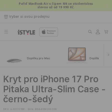
Přejít k
Pořiď MacBook Air s čipem M4 se studentskou
slevou už od 19 990 Kč.
obsahu
Vyber si svou prodejnu
Přihlásit
Košík
se
Doplňky pro Mac
Doplňky pro iPa
Kryt pro iPhone 17 Pro
Pitaka Ultra-Slim Case -
černo-šedý
SKU:
k-KI1701BP
EAN:
8594184316009