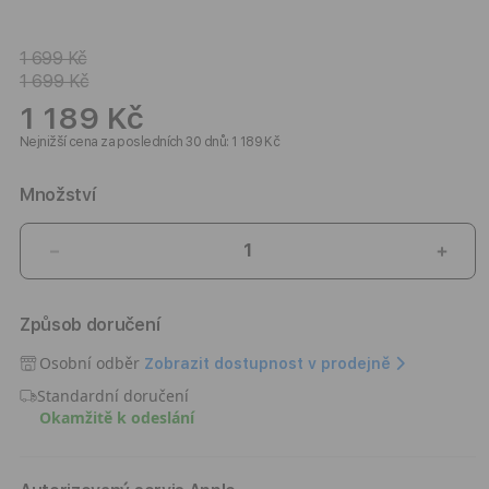
1 699 Kč
1 699 Kč
1 189 Kč
Nejnižší cena za posledních 30 dnů: 1 189 Kč
Množství
Snížit
Zvýši
množství
množ
produktu
prod
Způsob doručení
Kryt
Kryt
pro
pro
Osobní odběr
Zobrazit dostupnost v prodejně
iPhone
iPho
Standardní doručení
17
17
Okamžitě k odeslání
Pro
Pro
Pitaka
Pitak
Ultra-
Ultra