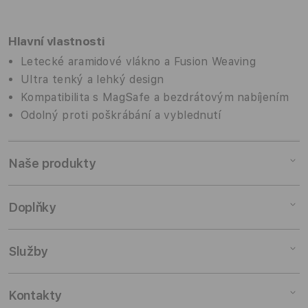
Hlavní vlastnosti
Letecké aramidové vlákno a Fusion Weaving
Ultra tenký a lehký design
Kompatibilita s MagSafe a bezdrátovým nabíjením
Odolný proti poškrábání a vyblednutí
Naše produkty
Mac
Doplňky
iPad
iPhone
Doplňky pro Mac
Služby
Watch
Doplňky pro iPad
AirPods
Doplňky pro iPhone
Pronájem
Kontakty