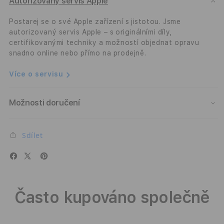
Slim
Slim
Autorizovaný servis Apple
Case
Case
-
-
Postarej se o své Apple zařízení s jistotou. Jsme
černo-
čern
autorizovaný servis Apple – s originálními díly,
šedý
šedý
certifikovanými techniky a možností objednat opravu
snadno online nebo přímo na prodejně.
Více o servisu
Možnosti doručení
Sdílet
Často kupováno společně