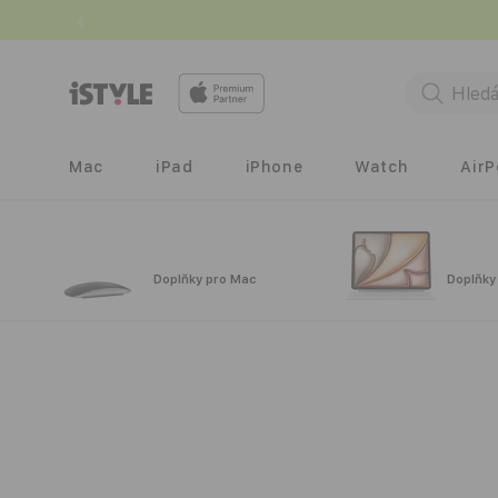
Přejít k
obsahu
Mac
iPad
iPhone
Watch
Air
Doplňky pro Mac
Doplňky
Přejít na
informace
o
produktu