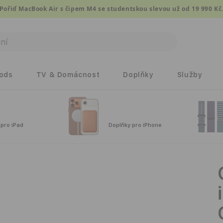
Pořiď MacBook Air s čipem M4 se studentskou slevou už od 19 990 Kč
Pods
TV & Domácnost
Doplňky
Služby
 pro iPad
Doplňky pro iPhone