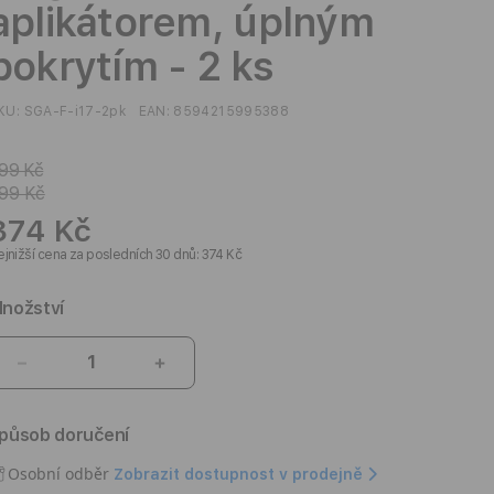
aplikátorem, úplným
pokrytím - 2 ks
KU:
SGA-F-i17-2pk
EAN:
8594215995388
99 Kč
99 Kč
374 Kč
jnižší cena za posledních 30 dnů: 374 Kč
nožství
Snížit
Zvýšit
množství
množství
produktu
produktu
působ doručení
Ochranné
Ochranné
sklo
sklo
Osobní odběr
Zobrazit dostupnost v prodejně
pro
pro