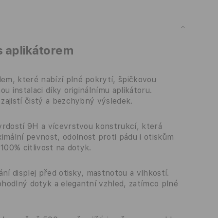
s aplikátorem
m, které nabízí plné pokrytí, špičkovou
u instalaci díky originálnímu aplikátoru.
ajistí čistý a bezchybný výsledek.
vrdostí 9H a vícevrstvou konstrukcí, která
mální pevnost, odolnost proti pádu i otiskům
100% citlivost na dotyk.
ní displej před otisky, mastnotou a vlhkostí.
hodlný dotyk a elegantní vzhled, zatímco plné