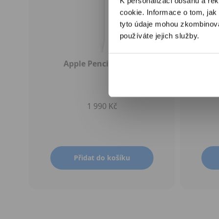
K personalizaci obsahu a re
cookie. Informace o tom, jak
tyto údaje mohou zkombinovat
používáte jejich služby.
Apple Pencil (USB-C)
1 990 Kč
Přidat do košíku