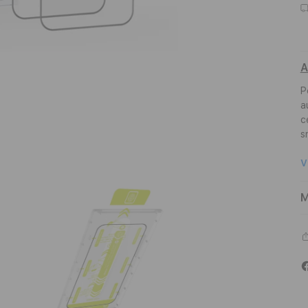
A
P
a
c
s
V
M