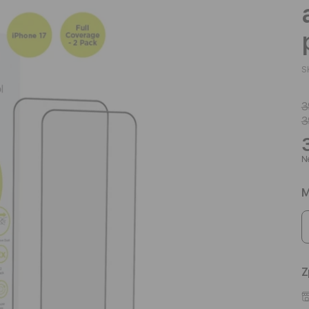
S
3
3
Ne
M
Z