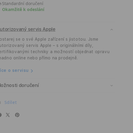
Standardní doručení
iPhone
iPhone
Okamžitě k odeslání
17
17
Mobile
Mobile
Origin
Origin
utorizovaný servis Apple
Screen
Screen
Guard
Guard
ostarej se o své Apple zařízení s jistotou. Jsme
s
s
utorizovaný servis Apple – s originálními díly,
aplikátorem,
aplikátorem,
ertifikovanými techniky a možností objednat opravu
úplným
úplným
nadno online nebo přímo na prodejně.
pokrytím
pokrytím
-
-
íce o servisu
2
2
ks
ks
ožnosti doručení
Sdílet