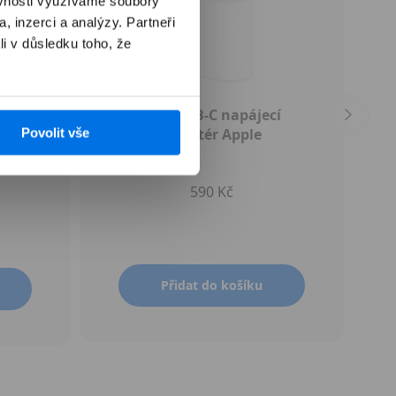
ěvnosti využíváme soubory
, inzerci a analýzy. Partneři
li v důsledku toho, že
ce) -
20W USB‑C napájecí
Povolit vše
adaptér Apple
590 Kč
Přidat do košíku