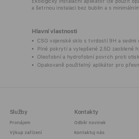
Ekologický instalační aplikátor lze použít o
a šetrnou instalaci bez bublin a s minimáln
Hlavní vlastnosti
CSG vojenské sklo s tvrdostí 9H a sedmi
Plné pokrytí a vylepšené 2.5D zaoblené 
Oleofobní a hydrofobní povrch proti ot
Opakovaně použitelný aplikátor pro přesno
Služby
Kontakty
Pronájem
Odběr novinek
Výkup zařízení
Kontaktuj nás