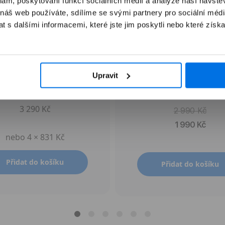
klam, poskytování funkcí sociálních médií a analýze naší návšt
 náš web používáte, sdílíme se svými partnery pro sociální média
 s dalšími informacemi, které jste jim poskytli nebo které získa
Apple Pencil Pro
Apple AirTag (1. genera
Upravit
4 kusy
3 290 Kč
2 990 Kč
1 990 Kč
nebo 4 × 831 Kč
Přidat do košíku
Přidat do košíku