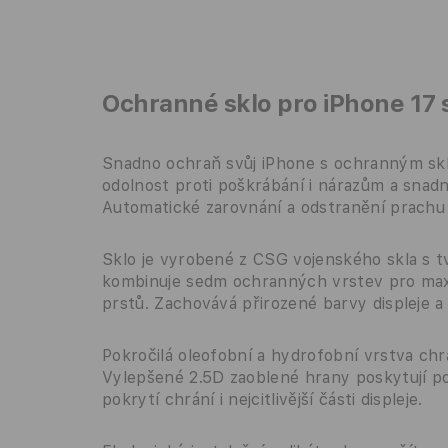
Ochranné sklo pro iPhone 17 
Snadno ochraň svůj iPhone s ochranným skle
odolnost proti poškrábání i nárazům a snadno
Automatické zarovnání a odstranění prachu z
Sklo je vyrobené z CSG vojenského skla s t
kombinuje sedm ochranných vrstev pro maxi
prstů. Zachovává přirozené barvy displeje a 
Pokročilá oleofobní a hydrofobní vrstva chrá
Vylepšené 2.5D zaoblené hrany poskytují po
pokrytí chrání i nejcitlivější části displeje.