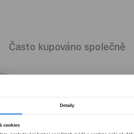
Často kupováno společně
lňky
Detaily
á cookies