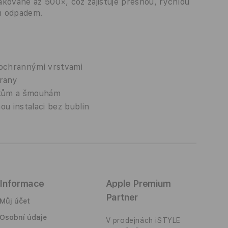
pakovaně až 500×, což zajišťuje přesnou, rychlou
ím odpadem.
 ochrannými vrstvami
hrany
iskům a šmouhám
u instalaci bez bublin
Informace
Apple Premium
Partner
Můj účet
Osobní údaje
V prodejnách iSTYLE