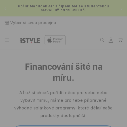
Přejít k
m
Pořiď MacBook Air s čipem M4 se studentskou
obsahu
slevou už od 19 990 Kč.
Vyber si svou prodejnu
Přihlásit
Košík
se
N
á
Financování šité na
k
míru.
u
Ať už si chceš pořídit něco pro sebe nebo
p
vybavit firmu, máme pro tebe připravené
n
výhodné splátkové programy, které dělají naše
produkty dostupnější.
a