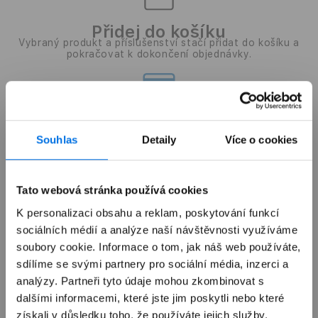
Přidej do košíku
Vybraný produkt a příslušenství stačí přidat do košíku a
pokračovat k dokončení objednávky.
Vyber platbu
Vyber způsob úhrady na splátky. Po potvrzení, tě
Souhlas
Detaily
Více o cookies
přesměrujeme na žádost, kde vyplníš potřebné údaje.
Tato webová stránka používá cookies
A je hotovo
K personalizaci obsahu a reklam, poskytování funkcí
Teď už už jen stačí vyčkat na zpracování. Jakmile budeme
sociálních médií a analýze naší návštěvnosti využíváme
mít vše potřebné, objednávku zpracujeme.
soubory cookie. Informace o tom, jak náš web používáte,
sdílíme se svými partnery pro sociální média, inzerci a
analýzy. Partneři tyto údaje mohou zkombinovat s
dalšími informacemi, které jste jim poskytli nebo které
Nějaké otázky?
získali v důsledku toho, že používáte jejich služby.