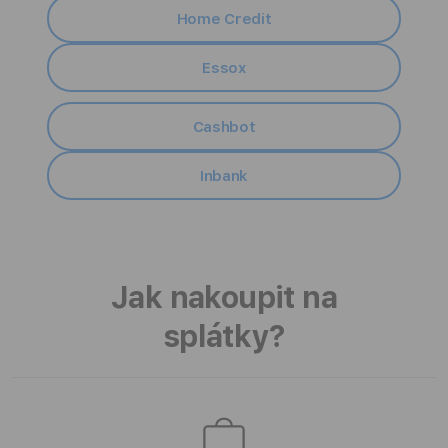
s
Home Credit
p
Essox
l
Cashbot
á
t
Inbank
k
y
Jak nakoupit na
splátky?