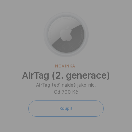
A
i
r
T
a
g
NOVINKA
AirTag (2. generace)
AirTag teď najdeš jako nic.
Od 790 Kč
Koupit