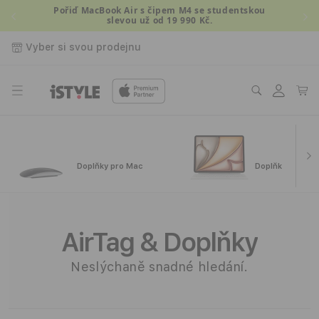
Přejít k
Pořiď MacBook Air s čipem M4 se studentskou
slevou už od 19 990 Kč.
obsahu
Vyber si svou prodejnu
Přihlásit
Košík
se
Doplňky pro Mac
Doplňky pro iPa
A
p
AirTag & Doplňky
p
Neslýchaně snadné hledání.
l
e