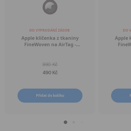
DO VYPRODÁNÍ ZÁSOB
DO 
Apple klíčenka z tkaniny
Apple 
FineWoven na AirTag -
FineW
ostružinová
t
990 Kč
490 Kč
Přidat do košíku