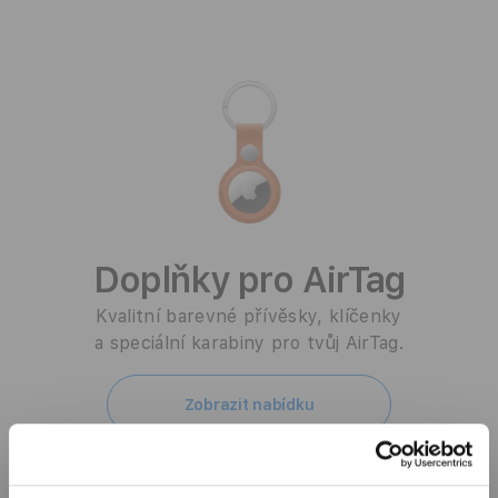
Doplňky pro AirTag
Kvalitní barevné přívěsky, klíčenky
a speciální karabiny pro tvůj AirTag.
Zobrazit nabídku