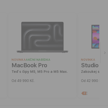
NOVINKA
AKČNÍ NABÍDKA
NOVINKA
MacBook Pro
Studio Di
Teď s čipy M5, M5 Pro a M5 Max.
Zakoukej se.
Od 49 990 Kč.
Od 42 990 Kč.