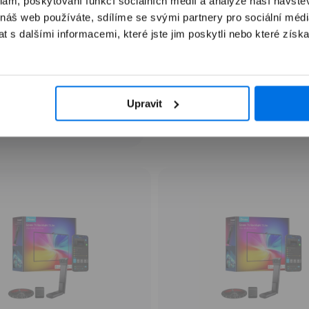
klam, poskytování funkcí sociálních médií a analýze naší návšt
 náš web používáte, sdílíme se svými partnery pro sociální média
 s dalšími informacemi, které jste jim poskytli nebo které získa
Upravit
Zlevněné produkty