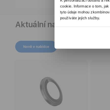
K personalizaci obsahu a re
cookie. Informace o tom, jak
tyto údaje mohou zkombinovat
používáte jejich služby.
Aktuální nabídky
Přepnout zobrazení produktů
Nově v nabídce
Nejoblíbenější produkty