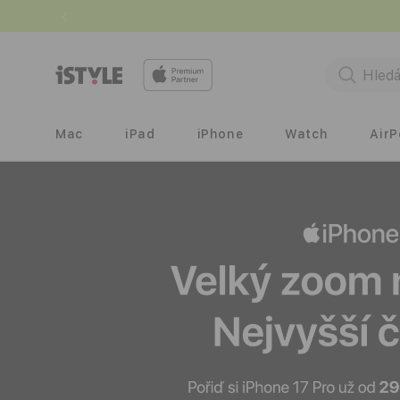
Přejít k
obsahu
Mac
iPad
iPhone
Watch
Air
i
S
T
Y
L