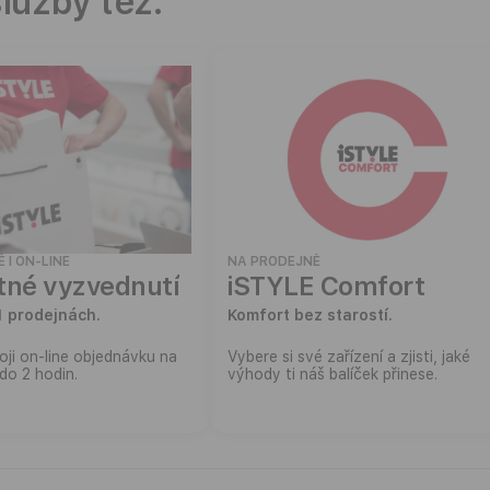
lužby též.
 I ON-LINE
NA PRODEJNĚ
tné vyzvednutí
iSTYLE Comfort
1 prodejnách.
Komfort bez starostí.
oji on-line objednávku na
Vybere si své zařízení a zjisti, jaké
 do 2 hodin.
výhody ti náš balíček přinese.