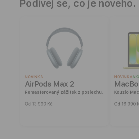
Podívej se, co je nového.
e
m
i
u
m
NOVINKA
NOVINKA
AK
AirPods Max 2
MacBo
P
Remasterovaný zážitek z poslechu.
Kouzlo Mac
a
Od 13 990 Kč.
Od 16 990 K
r