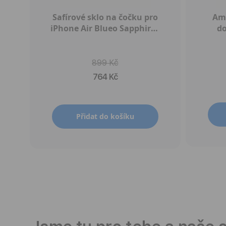
Safírové sklo na čočku pro
Amb
iPhone Air Blueo Sapphire -
do
černé
Ba
899 Kč
764 Kč
Přidat do košíku