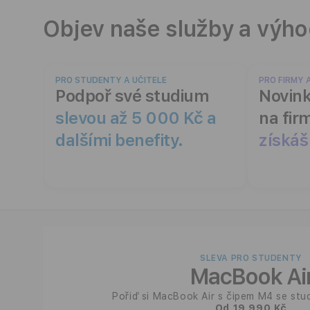
t
Objev naše služby a výho
n
e
PRO STUDENTY A UČITELE
PRO FIRMY 
Podpoř své studium
Novink
r
slevou až 5 000 Kč a
na fir
dalšími benefity.
získáš
SLEVA PRO STUDENTY
MacBook Ai
Pořiď si MacBook Air s čipem M4 se stu
Od 19 990 Kč