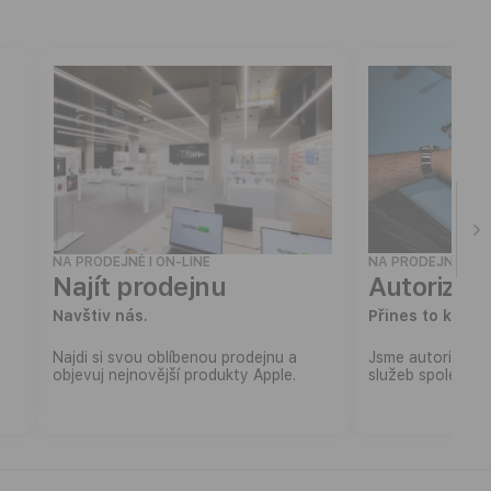
NA PRODEJNĚ I ON-LINE
NA PRODEJNĚ | SE
Najít prodejnu
Autorizov
Navštiv nás.
Přines to k nám
Najdi si svou oblíbenou prodejnu a
Jsme autorizova
objevuj nejnovější produkty Apple.
služeb společnos