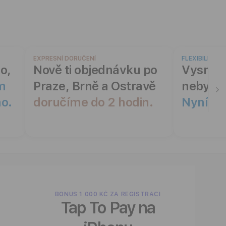
EXPRESNÍ DORUČENÍ
FLEXIBILNÍ F
o,
Nově ti objednávku po
Vysněné
m
Praze, Brně a Ostravě
nebylo 
no.
doručíme do 2 hodin.
Nyní na
BONUS 1 000 KČ ZA REGISTRACI
Tap To Pay na