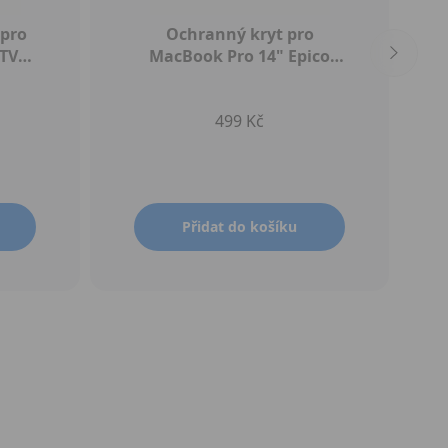
 pro
Ochranný kryt pro
 TV
MacBook Pro 14" Epico
50"
Shell Cover - matný bílý
499 Kč
Přidat do košíku