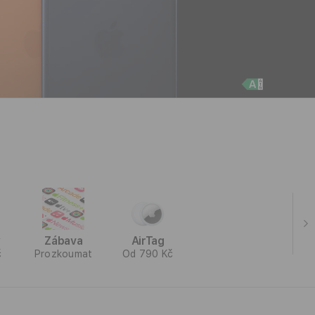
y
Zábava
AirTag
č
Prozkoumat
Od 790 Kč