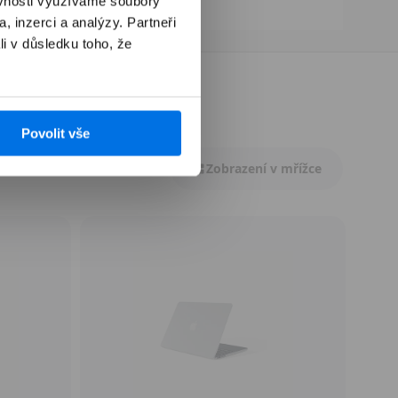
ěvnosti využíváme soubory
, inzerci a analýzy. Partneři
li v důsledku toho, že
Povolit vše
Zobrazení v mřížce