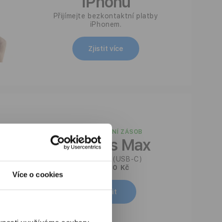
iPhonu
Přijímejte bezkontaktní platby
iPhonem.
Zjistit více
DO VYPRODÁNÍ ZÁSOB
AirPods Max
1. generace (USB-C)
Od 9 990 Kč
Více o cookies
Koupit