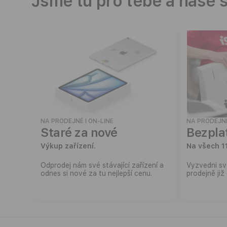
Jsme tu pro tebe a naše s
NA PRODEJNĚ I ON-LINE
NA PRODEJNĚ
Staré za nové
Bezpla
Výkup zařízení.
Na všech 1
Odprodej nám své stávající zařízení a
Vyzvedni sv
odnes si nové za tu nejlepší cenu.
prodejně již