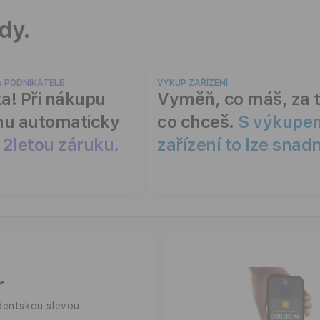
dy.
A PODNIKATELE
VÝKUP ZAŘÍZENÍ
a! Při nákupu
Vyměň, co máš, za t
mu automaticky
co chceš.
S výkupe
 2letou záruku.
zařízení to lze snad
r
dentskou slevou.