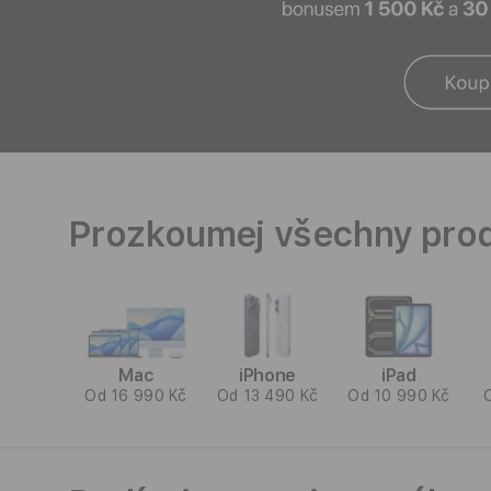
E
|
A
p
Prozkoumej všechny prod
p
l
e
Mac
iPhone
iPad
Od 16 990 Kč
Od 13 490 Kč
Od 10 990 Kč
P
r