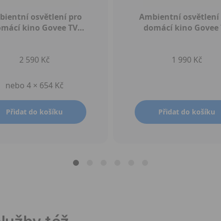
ientní osvětlení pro
Ambientní osvětlení
mácí kino Govee TV
domácí kino Govee
cklight 3 Lite 55-65"
Backlight 3 Lite 40-
2 590 Kč
1 990 Kč
nebo 4 × 654 Kč
Přidat do košíku
Přidat do košíku