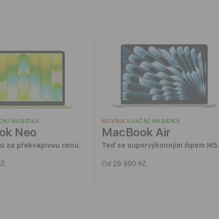
ČNÍ NABÍDKA
NOVINKA
AKČNÍ NABÍDKA
ok Neo
MacBook Air
u za překvapivou cenu.
Teď se supervýkonným čipem M5.
č.
Od 29 990 Kč.