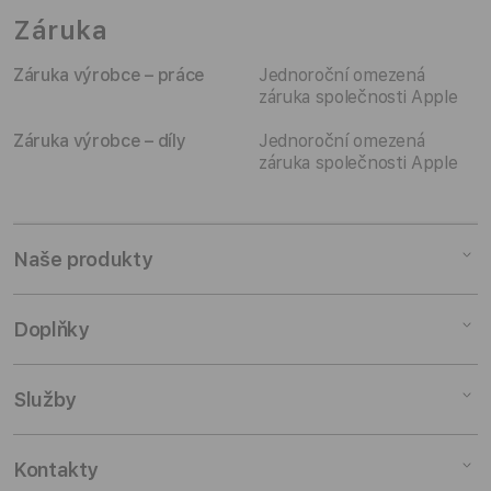
Záruka
Záruka výrobce – práce
Jednoroční omezená
záruka společnosti Apple
Záruka výrobce – díly
Jednoroční omezená
záruka společnosti Apple
Naše produkty
Mac
Doplňky
iPad
iPhone
Doplňky pro Mac
Služby
Watch
Doplňky pro iPad
AirPods
Doplňky pro iPhone
Pronájem
Kontakty