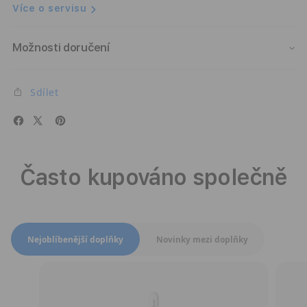
Více o servisu
Možnosti doručení
Sdílet
Často kupováno společně
Přepnout zobrazení produktů
Nejoblíbenější doplňky
Novinky mezi doplňky