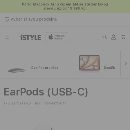
Přejít k
Pořiď MacBook Air s čipem M4 se studentskou
slevou už od 19 990 Kč.
obsahu
Vyber si svou prodejnu
Přihlásit
Košík
se
Doplňky pro Mac
Doplňky pro iPa
EarPods (USB-C)
SKU:
MYQY3ZM/A
EAN:
195949776274