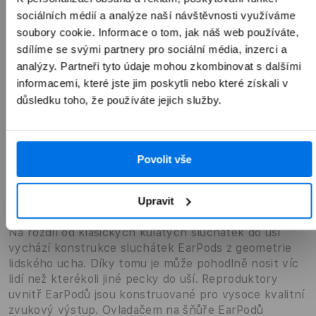
sociálních médií a analýze naší návštěvnosti využíváme
soubory cookie. Informace o tom, jak náš web používáte,
sdílíme se svými partnery pro sociální média, inzerci a
analýzy. Partneři tyto údaje mohou zkombinovat s dalšími
informacemi, které jste jim poskytli nebo které získali v
důsledku toho, že používáte jejich služby.
Povolit vše
Přehled
Popis
Upravit
Na rozdíl od klasických kulatých sluchátek do uší
vychází konstrukce sluchátek EarPods z geometrie
lidského ucha. Díky tomu je může pohodlně nosit víc
lidí než kterékoli jiné pecky do uší. Reproduktory
uvnitř EarPodů jsou konstruované pro vysoce kvalitní
zvukový výstup. Ovladačem na šňůře EarPodů