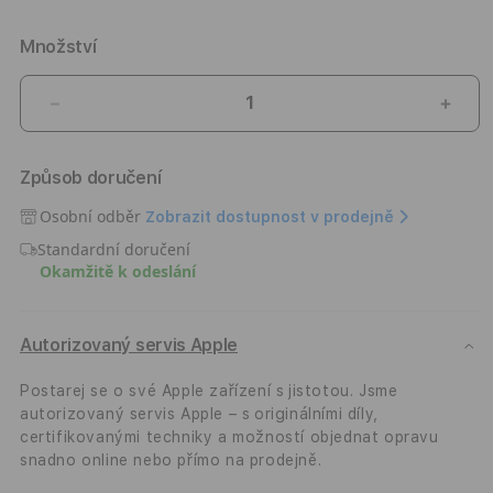
Množství
Snížit
Zvýši
množství
množ
produktu
prod
Způsob doručení
Sluchátka
Sluc
Apple
Appl
Osobní odběr
Zobrazit dostupnost v prodejně
EarPods
EarP
Standardní doručení
(USB‑C)
(USB
Okamžitě k odeslání
Autorizovaný servis Apple
Postarej se o své Apple zařízení s jistotou. Jsme
autorizovaný servis Apple – s originálními díly,
certifikovanými techniky a možností objednat opravu
snadno online nebo přímo na prodejně.