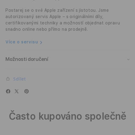
MagSafe
MagS
-
-
Postarej se o své Apple zařízení s jistotou. Jsme
temně
temn
autorizovaný servis Apple – s originálními díly,
inkoustový
inko
certifikovanými techniky a možností objednat opravu
snadno online nebo přímo na prodejně.
Více o servisu
Možnosti doručení
Sdílet
Často kupováno společně