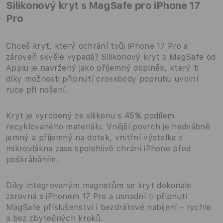
Silikonový kryt s MagSafe pro iPhone 17
Pro
Chceš kryt, který ochrání tvůj iPhone 17 Pro a
zároveň skvěle vypadá? Silikonový kryt s MagSafe od
Applu je navržený jako příjemný doplněk, který ti
díky možnosti připnutí crossbody popruhu uvolní
ruce při nošení.
Kryt je vyrobený ze silikonu s 45% podílem
recyklovaného materiálu. Vnější povrch je hedvábně
jemný a příjemný na dotek, vnitřní výstelka z
mikrovlákna zase spolehlivě chrání iPhone před
poškrábáním.
Díky integrovaným magnetům se kryt dokonale
zarovná s iPhonem 17 Pro a usnadní ti připnutí
MagSafe příslušenství i bezdrátové nabíjení – rychle
a bez zbytečných kroků.