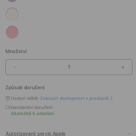
Množství
Snížit
Zvýši
množství
množ
produktu
prod
Způsob doručení
Silikonový
Silik
kryt
kryt
Osobní odběr
Zobrazit dostupnost v prodejně
na
na
Standardní doručení
iPhone
iPho
Okamžitě k odeslání
17
17
Pro
Pro
Apple
Appl
s
s
Autorizovaný servis Apple