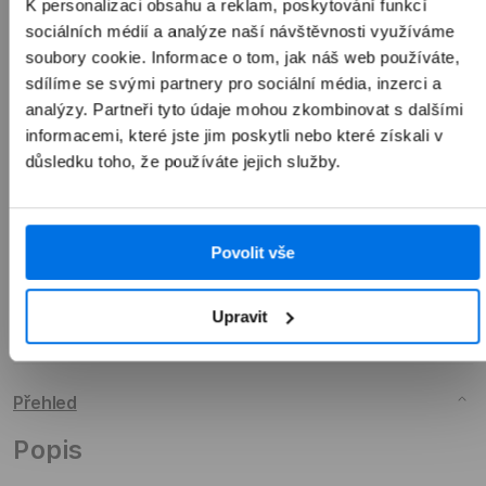
K personalizaci obsahu a reklam, poskytování funkcí
1 990 Kč
sociálních médií a analýze naší návštěvnosti využíváme
soubory cookie. Informace o tom, jak náš web používáte,
sdílíme se svými partnery pro sociální média, inzerci a
analýzy. Partneři tyto údaje mohou zkombinovat s dalšími
Přidat do košíku
informacemi, které jste jim poskytli nebo které získali v
důsledku toho, že používáte jejich služby.
Povolit vše
Upravit
Přehled
Popis