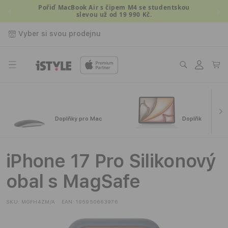
Přejít k
Pořiď MacBook Air s čipem M4 se studentskou
slevou už od 19 990 Kč.
obsahu
Vyber si svou prodejnu
Přihlásit
Košík
se
Doplňky pro Mac
Doplňky pro iPa
iPhone 17 Pro Silikonový
obal s MagSafe
SKU:
MGFH4ZM/A
EAN:
195950663976