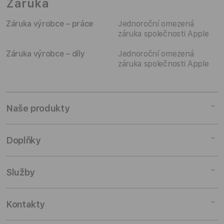
Záruka
Záruka výrobce – práce
Jednoroční omezená
záruka společnosti Apple
Záruka výrobce – díly
Jednoroční omezená
záruka společnosti Apple
Naše produkty
Mac
Doplňky
iPad
iPhone
Doplňky pro Mac
Služby
Watch
Doplňky pro iPad
AirPods
Doplňky pro iPhone
Pronájem
Kontakty
TV a domácnost
Doplňky pro Watch
Výkup zařízení