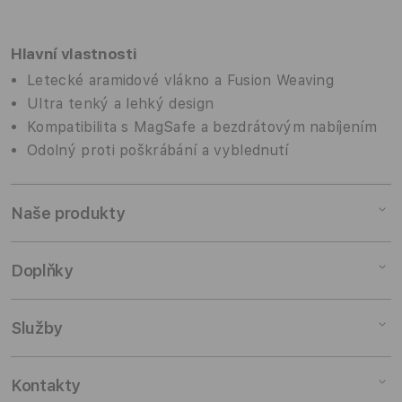
Hlavní vlastnosti
Letecké aramidové vlákno a Fusion Weaving
Ultra tenký a lehký design
Kompatibilita s MagSafe a bezdrátovým nabíjením
Odolný proti poškrábání a vyblednutí
Naše produkty
Mac
Doplňky
iPad
iPhone
Doplňky pro Mac
Služby
Watch
Doplňky pro iPad
AirPods
Doplňky pro iPhone
Pronájem
Kontakty