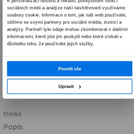
K personalizaci obsahu a reklam, poskytování funkcí
1 990 Kč
sociálních médií a analýze naší návštěvnosti využíváme
soubory cookie. Informace o tom, jak náš web používáte,
sdílíme se svými partnery pro sociální média, inzerci a
analýzy. Partneři tyto údaje mohou zkombinovat s dalšími
informacemi, které jste jim poskytli nebo které získali v
Přidat do košíku
důsledku toho, že používáte jejich služby.
Povolit vše
Upravit
Přehled
Popis