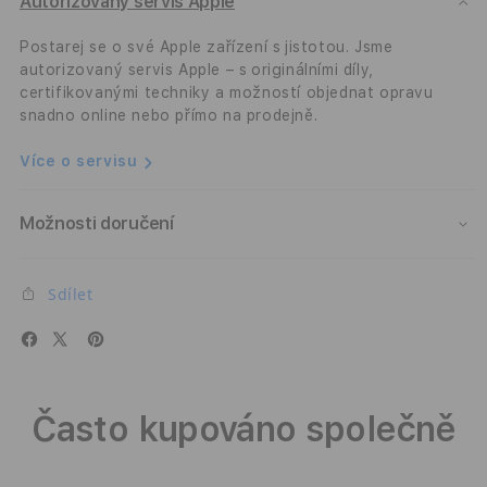
Slim
Slim
Autorizovaný servis Apple
Case
Case
-
-
Postarej se o své Apple zařízení s jistotou. Jsme
Sunset
Suns
autorizovaný servis Apple – s originálními díly,
certifikovanými techniky a možností objednat opravu
snadno online nebo přímo na prodejně.
Více o servisu
Možnosti doručení
Sdílet
Často kupováno společně