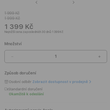
Previous
Next
1 999 Kč
1 999 Kč
1 399 Kč
Nejnižší cena za posledních 30 dnů: 1 399 Kč
Množství
Snížit
Zvýši
množství
množ
produktu
prod
Způsob doručení
Kryt
Kryt
pro
pro
Osobní odběr
Zobrazit dostupnost v prodejně
iPhone
iPho
Standardní doručení
17
17
Okamžitě k odeslání
Pro
Pro
Pitaka
Pitak
Ultra-
Ultra