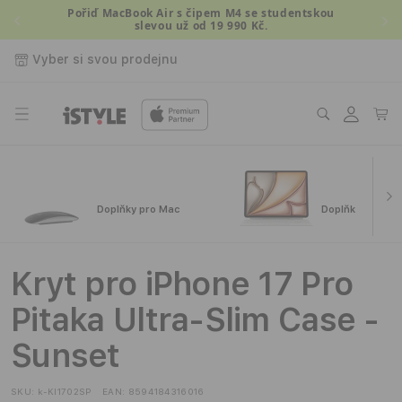
Přejít k
Pořiď MacBook Air s čipem M4 se studentskou
slevou už od 19 990 Kč.
obsahu
Vyber si svou prodejnu
Přihlásit
Košík
se
Doplňky pro Mac
Doplňky pro iPa
Kryt pro iPhone 17 Pro
Pitaka Ultra-Slim Case -
Sunset
SKU:
k-KI1702SP
EAN:
8594184316016