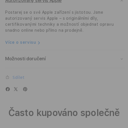
Air
Air
Autorizovaný servis Apple
-
-
tmavě
tmav
Postarej se o své Apple zařízení s jistotou. Jsme
modrý
modr
autorizovaný servis Apple – s originálními díly,
certifikovanými techniky a možností objednat opravu
snadno online nebo přímo na prodejně.
Více o servisu
Možnosti doručení
Sdílet
Často kupováno společně