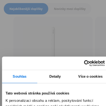
Přepnout zobrazení produktů
Nejoblíbenější doplňky
Novinky mezi doplňky
Souhlas
Detaily
Více o cookies
Apple Pencil (USB-C)
Tato webová stránka používá cookies
K personalizaci obsahu a reklam, poskytování funkcí