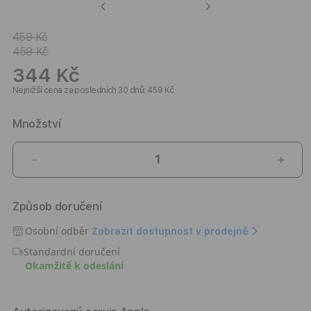
Previous
Next
459 Kč
459 Kč
344 Kč
Nejnižší cena za posledních 30 dnů: 459 Kč
Množství
Snížit
Zvýši
množství
množ
produktu
prod
Způsob doručení
Kryt
Kryt
pro
pro
Osobní odběr
Zobrazit dostupnost v prodejně
iPhone
iPho
Standardní doručení
17
17
Okamžitě k odeslání
Pro
Pro
Spigen
Spig
Liquid
Liqui