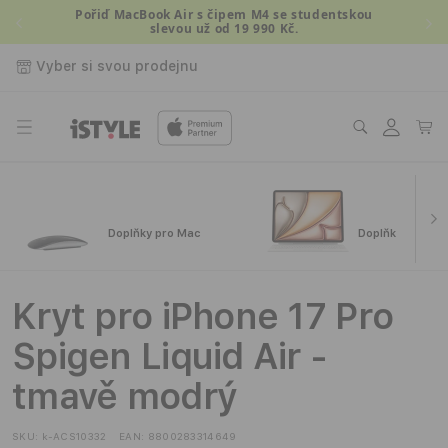
Přejít k
Pořiď MacBook Air s čipem M4 se studentskou
slevou už od 19 990 Kč.
obsahu
Vyber si svou prodejnu
Přihlásit
Košík
se
Doplňky pro Mac
Doplňky pro iPa
Kryt pro iPhone 17 Pro
Spigen Liquid Air -
tmavě modrý
SKU:
k-ACS10332
EAN:
8800283314649