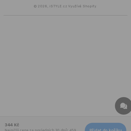
© 2026,
iSTYLE.cz
Využívá Shopify.
344 Kč
Nejnižší cena za posledních 30 dnů: 459
Přidat do košíku