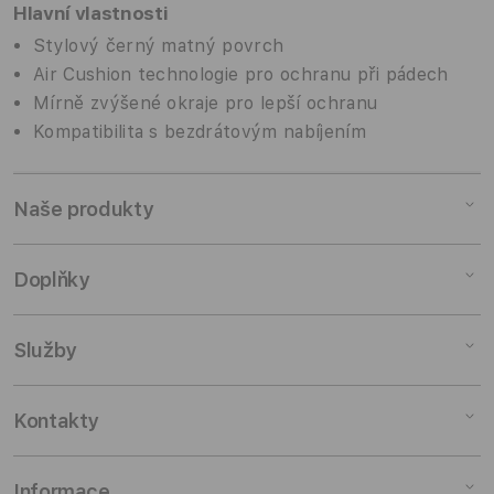
Hlavní vlastnosti
Stylový černý matný povrch
Air Cushion technologie pro ochranu při pádech
Mírně zvýšené okraje pro lepší ochranu
Kompatibilita s bezdrátovým nabíjením
Naše produkty
Mac
Doplňky
iPad
iPhone
Doplňky pro Mac
Služby
Watch
Doplňky pro iPad
AirPods
Doplňky pro iPhone
Pronájem
Kontakty
TV a domácnost
Doplňky pro Watch
Výkup zařízení
Doplňky
Doplňky pro AirPods
Slevy pro studenty
Odběr novinek
Informace