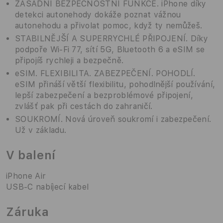
ZÁSADNÍ BEZPEČNOSTNÍ FUNKCE. iPhone díky
detekci autonehody dokáže poznat vážnou
autonehodu a přivolat pomoc, když ty nemůžeš.
STABILNĚJŠÍ A SUPERRYCHLÉ PŘIPOJENÍ. Díky
podpoře Wi‑Fi 77, sítí 5G, Bluetooth 6 a eSIM se
připojíš rychleji a bezpečně.
eSIM. FLEXIBILITA. ZABEZPEČENÍ. POHODLÍ.
eSIM přináší větší flexibilitu, pohodlnější používání,
lepší zabezpečení a bezproblémové připojení,
zvlášť pak při cestách do zahraničí.
SOUKROMÍ. Nová úroveň soukromí i zabezpečení.
Už v základu.
V balení
iPhone Air
USB‑C nabíjecí kabel
Záruka