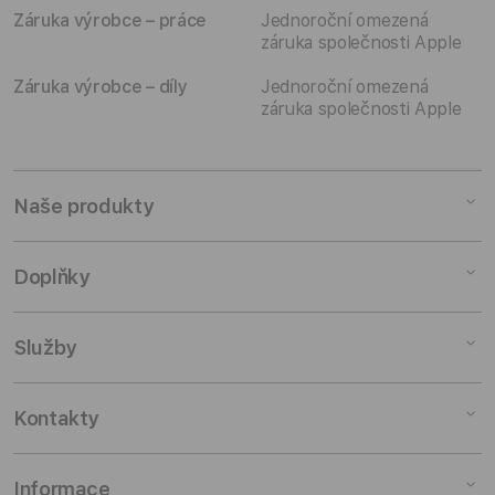
Záruka výrobce – práce
Jednoroční omezená
záruka společnosti Apple
Záruka výrobce – díly
Jednoroční omezená
záruka společnosti Apple
Naše produkty
Mac
Doplňky
iPad
iPhone
Doplňky pro Mac
Služby
Watch
Doplňky pro iPad
AirPods
Doplňky pro iPhone
Pronájem
Kontakty
TV a domácnost
Doplňky pro Watch
Výkup zařízení
Doplňky
Doplňky pro AirPods
Slevy pro studenty
Odběr novinek
Informace