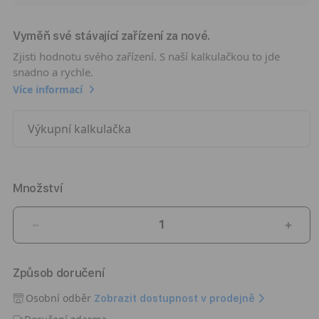
Vyměň své stávající zařízení za nové.
Zjisti hodnotu svého zařízení. S naší kalkulačkou to jde
snadno a rychle.
Více informací
Výkupní kalkulačka
Množství
Snížit
Zvýši
množství
množ
produktu
prod
Způsob doručení
Apple
Appl
iPhone
iPho
Osobní odběr
Zobrazit dostupnost v prodejně
Air
Air