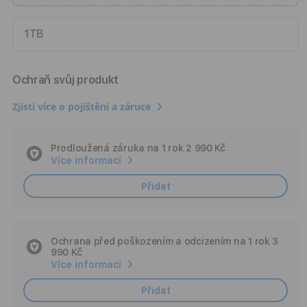
1TB
Ochraň svůj produkt
Zjisti více o pojištění a záruce
Prodloužená záruka na 1 rok
2 990 Kč
Add
Více informací
Insurance
Přidat
Ochrana před poškozením a odcizením na 1 rok
3
Ad
990 Kč
Ins
Více informací
Přidat