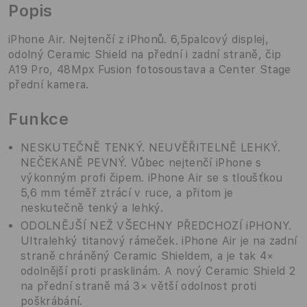
Popis
iPhone Air. Nejtenčí z iPhonů. 6,5palcový displej,
odolný Ceramic Shield na přední i zadní straně, čip
A19 Pro, 48Mpx Fusion fotosoustava a Center Stage
přední kamera.
Funkce
NESKUTEČNĚ TENKÝ. NEUVĚŘITELNĚ LEHKÝ.
NEČEKANĚ PEVNÝ. Vůbec nejtenčí iPhone s
výkonným profi čipem. iPhone Air se s tloušťkou
5,6 mm téměř ztrácí v ruce, a přitom je
neskutečně tenký a lehký.
ODOLNĚJŠÍ NEŽ VŠECHNY PŘEDCHOZÍ iPHONY.
Ultralehký titanový rámeček. iPhone Air je na zadní
straně chráněný Ceramic Shieldem, a je tak 4×
odolnější proti prasklinám. A nový Ceramic Shield 2
na přední straně má 3× větší odolnost proti
poškrábání.