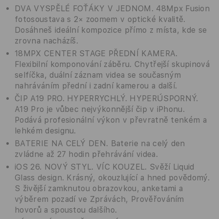
DVA VYSPĚLÉ FOŤÁKY V JEDNOM. 48Mpx Fusion
fotosoustava s 2× zoomem v optické kvalitě.
Dosáhneš ideální kompozice přímo z místa, kde se
zrovna nacházíš.
18MPX CENTER STAGE PŘEDNÍ KAMERA.
Flexibilní komponování záběru. Chytřejší skupinová
selfíčka, duální záznam videa se současným
nahráváním přední i zadní kamerou a další.
ČIP A19 PRO. HYPERRYCHLÝ. HYPERÚSPORNÝ.
A19 Pro je vůbec nejvýkonnější čip v iPhonu.
Podává profesionální výkon v převratně tenkém a
lehkém designu.
BATERIE NA CELÝ DEN. Baterie na celý den
zvládne až 27 hodin přehrávání videa.
iOS 26. NOVÝ STYL. VÍC KOUZEL. Svěží Liquid
Glass design. Krásný, okouzlující a hned povědomý.
S živější zamknutou obrazovkou, anketami a
výběrem pozadí ve Zprávách, Prověřováním
hovorů a spoustou dalšího.