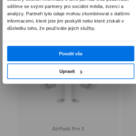
sdílíme se svými partnery pro sociální média, inzerci a
analýzy. Partneři tyto údaje mohou zkombinovat s dalšími
Přepnout zobrazení produktů
informacemi, které jste jim poskytli nebo které získali v
Doporučené doplňky Apple
Obaly a kryty
Ochranná s
důsledku toho, že používáte jejich služby.
Povolit vše
Upravit
AirPods Pro 3