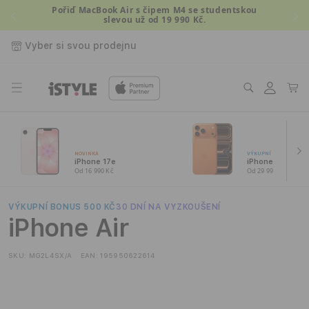
Přejít k
Pořiď MacBook Air s čipem M4 se studentskou
slevou už od 19 990 Kč.
obsahu
Vyber si svou prodejnu
Přihlásit
Košík
se
NOVINKA
VÝKUPNÍ BONUS 1 500
iPhone 17e
iPhone 17 Pro
Od 16 990 Kč
Od 29 990 Kč
VÝKUPNÍ BONUS 500 KČ
30 DNÍ NA VYZKOUŠENÍ
iPhone Air
SKU:
MG2L4SX/A
EAN:
195950622614