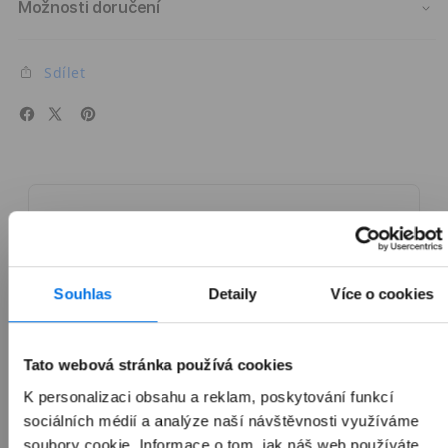
Možnosti doručení
Sdílet
 iPhone Air
Představujeme iPhone Air.
Více
Souhlas
Detaily
Více o cookies
Srovnání všech modelů
Tato webová stránka používá cookies
K personalizaci obsahu a reklam, poskytování funkcí
sociálních médií a analýze naší návštěvnosti využíváme
Často kupováno společně
soubory cookie. Informace o tom, jak náš web používáte,