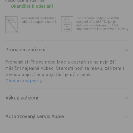
Doručení zdarma
256GB
256
Okamžitě k odeslání
-
-
vesmírně
vesm
Toto zařízení neobsahuje
Toto zařízení podporuje rychlé
černý
čern
nabíjecí adaptér v balení.
nabíjení přes USB PD, jak je
definováno v dokumentu USB
Implementers Forum Power Delivery.
Pronájem zařízení
Pronajmi si iPhone nebo Mac a dostaň se na nejnižší
měsíční nájemné vůbec. Starosti hoď za hlavu, zařízení ti
rovnou pojistíme a pojištění je už v ceně.
Chci pronájem
Výkup zařízení
Autorizovaný servis Apple