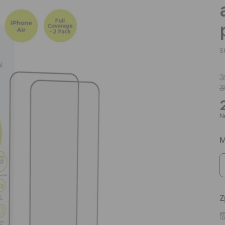
S
3
3
Ne
M
Z