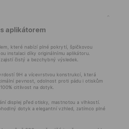
 s aplikátorem
m, které nabízí plné pokrytí, špičkovou
u instalaci díky originálnímu aplikátoru.
ajistí čistý a bezchybný výsledek.
vrdostí 9H a vícevrstvou konstrukcí, která
mální pevnost, odolnost proti pádu i otiskům
100% citlivost na dotyk.
ní displej před otisky, mastnotou a vlhkostí.
hodlný dotyk a elegantní vzhled, zatímco plné