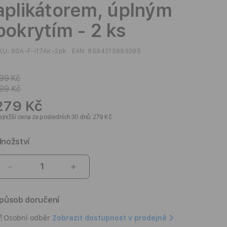
aplikátorem, úplným
pokrytím - 2 ks
KU:
SGA-F-i17Air-2pk
EAN:
8594215995395
99 Kč
99 Kč
279 Kč
jnižší cena za posledních 30 dnů: 279 Kč
nožství
Snížit
Zvýšit
množství
množství
produktu
produktu
působ doručení
Ochranné
Ochranné
sklo
sklo
Osobní odběr
Zobrazit dostupnost v prodejně
pro
pro