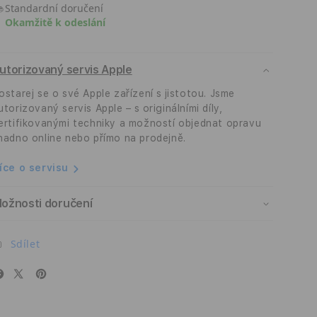
Standardní doručení
iPhone
iPhone
Okamžitě k odeslání
Air
Air
Mobile
Mobile
Origin
Origin
utorizovaný servis Apple
Screen
Screen
Guard
Guard
ostarej se o své Apple zařízení s jistotou. Jsme
s
s
utorizovaný servis Apple – s originálními díly,
aplikátorem,
aplikátorem,
ertifikovanými techniky a možností objednat opravu
úplným
úplným
nadno online nebo přímo na prodejně.
pokrytím
pokrytím
-
-
íce o servisu
2
2
ks
ks
ožnosti doručení
Sdílet