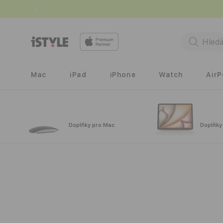
Přejít k
obsahu
Mac
iPad
iPhone
Watch
Air
Doplňky pro Mac
Doplňky
Přejít na
informace
o
produktu