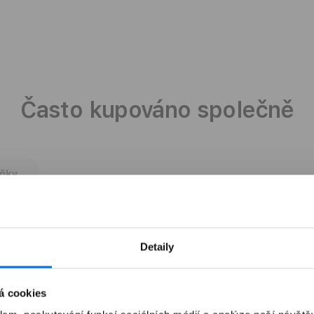
Často kupováno společně
lňky
Detaily
á cookies