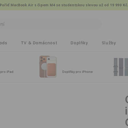
Pořiď MacBook Air s čipem M4 se studentskou slevou už od 19 990 Kč
Pods
TV & Domácnost
Doplňky
Služby
 pro iPad
Doplňky pro iPhone