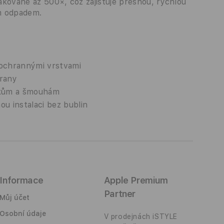
pakovaně až 500×, což zajišťuje přesnou, rychlou
ím odpadem.
 ochrannými vrstvami
hrany
iskům a šmouhám
u instalaci bez bublin
Informace
Apple Premium
Partner
Můj účet
Osobní údaje
V prodejnách iSTYLE