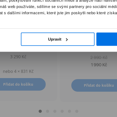
klam, poskytování funkcí sociálních médií a analýze naší návšt
 náš web používáte, sdílíme se svými partnery pro sociální média
 s dalšími informacemi, které jste jim poskytli nebo které získa
Apple Pencil Pro
Apple AirTag (1. genera
Upravit
4 kusy
3 290 Kč
2 990 Kč
1 990 Kč
nebo 4 × 831 Kč
Přidat do košíku
Přidat do košíku