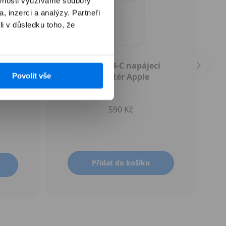
ěvnosti využíváme soubory
, inzerci a analýzy. Partneři
li v důsledku toho, že
ce) -
20W USB‑C napájecí
Povolit vše
adaptér Apple
590 Kč
Přidat do košíku