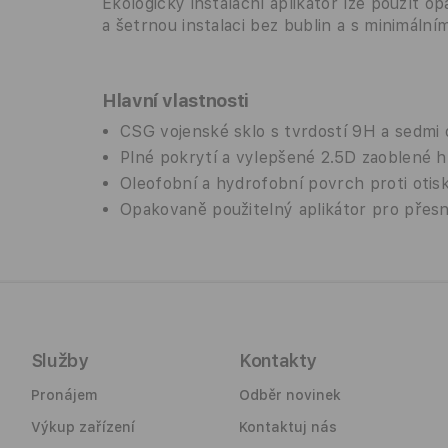
Ekologický instalační aplikátor lze použít o
a šetrnou instalaci bez bublin a s minimáln
Hlavní vlastnosti
CSG vojenské sklo s tvrdostí 9H a sedmi
Plné pokrytí a vylepšené 2.5D zaoblené 
Oleofobní a hydrofobní povrch proti ot
Opakovaně použitelný aplikátor pro přesno
Služby
Kontakty
Pronájem
Odběr novinek
Výkup zařízení
Kontaktuj nás