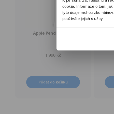
K personalizaci obsahu a re
cookie. Informace o tom, jak
tyto údaje mohou zkombinovat
používáte jejich služby.
Apple Pencil (USB-C)
1 990 Kč
Přidat do košíku