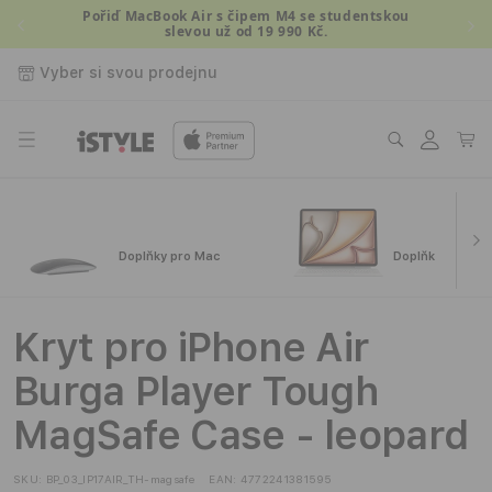
Přejít k
Pořiď MacBook Air s čipem M4 se studentskou
slevou už od 19 990 Kč.
obsahu
Vyber si svou prodejnu
Přihlásit
Košík
se
Doplňky pro Mac
Doplňky pro iPa
Kryt pro iPhone Air
Burga Player Tough
MagSafe Case - leopard
SKU:
BP_03_IP17AIR_TH-magsafe
EAN:
4772241381595