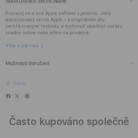
MagSafe
MagS
Autorizovaný servis Apple
Case
Case
-
-
Postarej se o své Apple zařízení s jistotou. Jsme
leopard
leop
autorizovaný servis Apple – s originálními díly,
certifikovanými techniky a možností objednat opravu
snadno online nebo přímo na prodejně.
Více o servisu
Možnosti doručení
Sdílet
Často kupováno společně