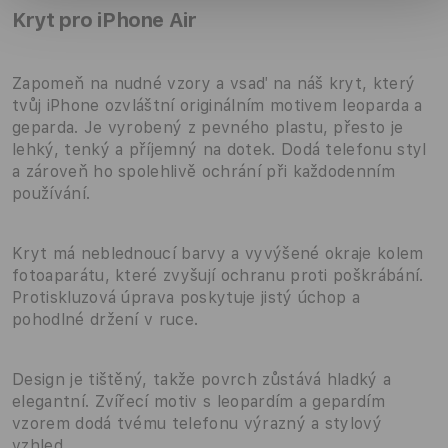
Kryt pro iPhone Air
Zapomeň na nudné vzory a vsaď na náš kryt, který
tvůj iPhone ozvláštní originálním motivem leoparda a
geparda. Je vyrobený z pevného plastu, přesto je
lehký, tenký a příjemný na dotek. Dodá telefonu styl
a zároveň ho spolehlivě ochrání při každodenním
používání.
Kryt má neblednoucí barvy a vyvýšené okraje kolem
fotoaparátu, které zvyšují ochranu proti poškrábání.
Protiskluzová úprava poskytuje jistý úchop a
pohodlné držení v ruce.
Design je tištěný, takže povrch zůstává hladký a
elegantní. Zvířecí motiv s leopardím a gepardím
vzorem dodá tvému telefonu výrazný a stylový
vzhled.