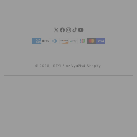
Možnosti dopravy
Možnosti platby
Blog iSTYLE
Twitter
Facebook
Instagram
TikTok
YouTube
Platební
metody
© 2026,
iSTYLE.cz
Využívá Shopify.