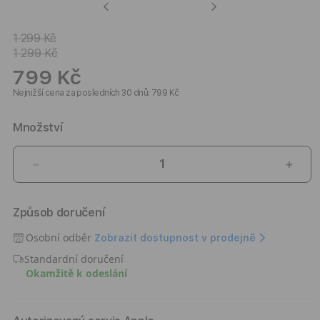
Previous
Next
1 299 Kč
1 299 Kč
799 Kč
Nejnižší cena za posledních 30 dnů: 799 Kč
Množství
Snížit
Zvýši
množství
množ
produktu
prod
Způsob doručení
Kryt
Kryt
pro
pro
Osobní odběr
Zobrazit dostupnost v prodejně
iPhone
iPho
Standardní doručení
Air
Air
Okamžitě k odeslání
Burga
Burg
Player
Play
Tough
Toug