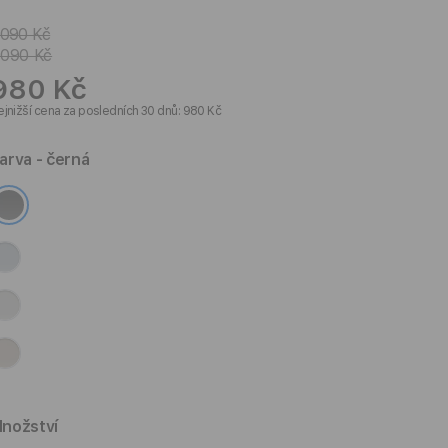
 090 Kč
 090 Kč
980 Kč
jnižší cena za posledních 30 dnů: 980 Kč
arva
- černá
nožství