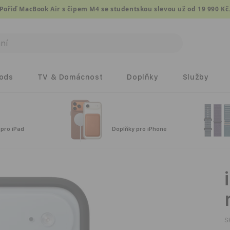
Nově 2 roky záruky i pro firmy a podnikatele.
Pods
TV & Domácnost
Doplňky
Služby
 pro iPad
Doplňky pro iPhone
S