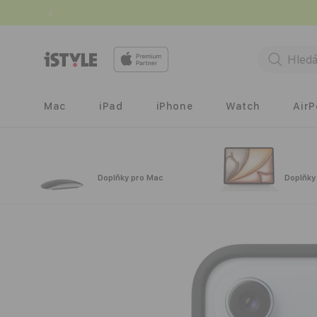
Přejít k
obsahu
Mac
iPad
iPhone
Watch
Air
Doplňky pro Mac
Doplňky
Přejít na
informace
o
produktu