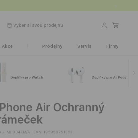
Přihlásit
Košík
Vyber si svou prodejnu
se
Akce
Prodejny
Servis
Firmy
Doplňky pro Watch
Doplňky pro AirPods
iPhone Air Ochranný
rámeček
KU:
MH004ZM/A
EAN:
195950751383