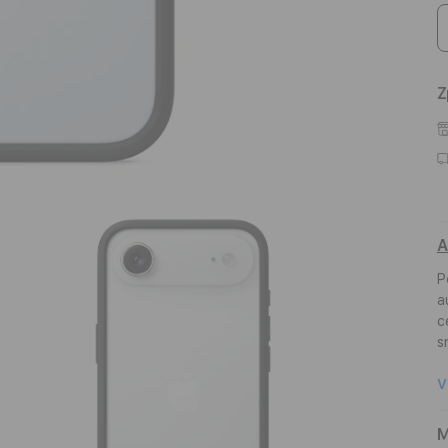
Z
A
P
a
c
s
V
M