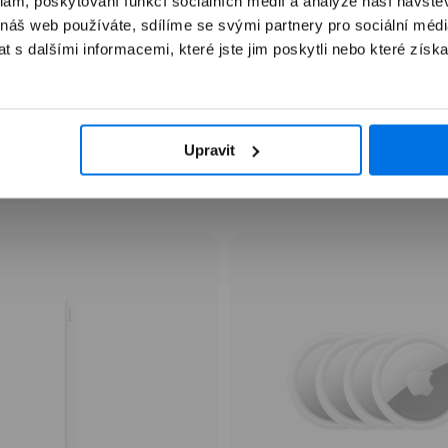
klam, poskytování funkcí sociálních médií a analýze naší návšt
 náš web používáte, sdílíme se svými partnery pro sociální média
 s dalšími informacemi, které jste jim poskytli nebo které získa
Často kupováno společně
Upravit
lňky