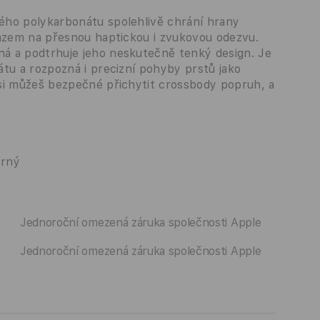
ého polykarbonátu spolehlivě chrání hrany
razem na přesnou haptickou i zvukovou odezvu.
á a podtrhuje jeho neskutečně tenký design. Je
tu a rozpozná i precizní pohyby prstů jako
si můžeš bezpečné přichytit crossbody popruh, a
erný
Jednoroční omezená záruka společnosti Apple
Jednoroční omezená záruka společnosti Apple