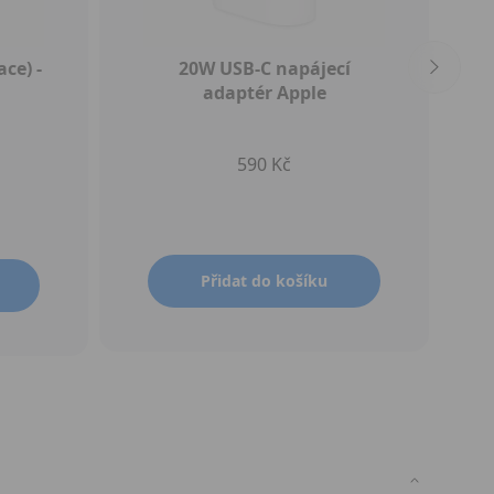
ce) -
20W USB‑C napájecí
adaptér Apple
590 Kč
Přidat do košíku