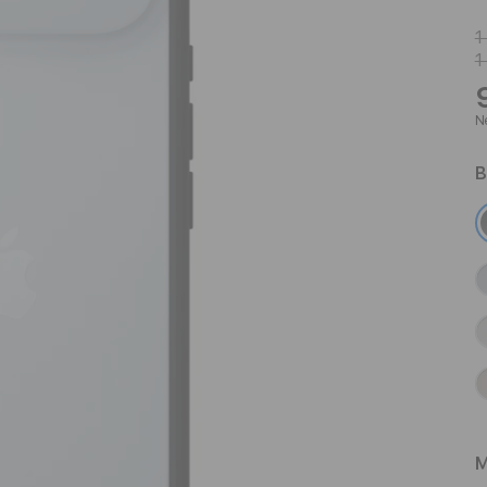
1
1
Ne
B
M