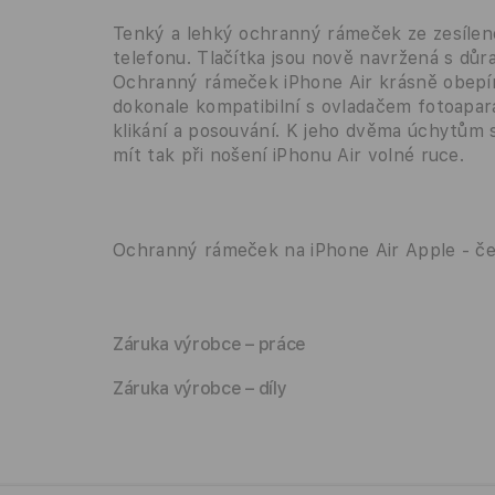
Tenký a lehký ochranný rámeček ze zesílen
telefonu. Tlačítka jsou nově navržená s dů
Ochranný rámeček iPhone Air krásně obepín
dokonale kompatibilní s ovladačem fotoapará
klikání a posouvání. K jeho dvěma úchytům 
mít tak při nošení iPhonu Air volné ruce.
Ochranný rámeček na iPhone Air Apple - č
Záruka výrobce – práce
Záruka výrobce – díly