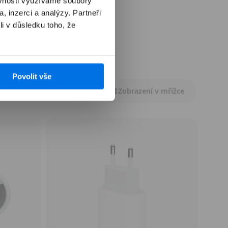
ěvnosti využíváme soubory
, inzerci a analýzy. Partneři
li v důsledku toho, že
Povolit vše
Zobrazení v mřížce