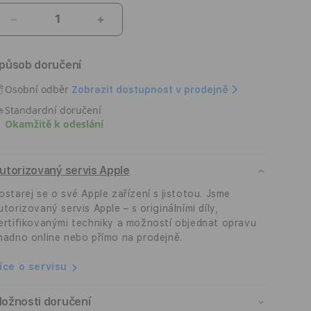
Snížit
Zvýšit
množství
množství
produktu
produktu
působ doručení
Ochranný
Ochranný
rámeček
rámeček
Osobní odběr
Zobrazit dostupnost v prodejně
na
na
Standardní doručení
iPhone
iPhone
Okamžitě k odeslání
Air
Air
Apple
Apple
-
-
utorizovaný servis Apple
černý
černý
ostarej se o své Apple zařízení s jistotou. Jsme
utorizovaný servis Apple – s originálními díly,
ertifikovanými techniky a možností objednat opravu
nadno online nebo přímo na prodejně.
íce o servisu
ožnosti doručení