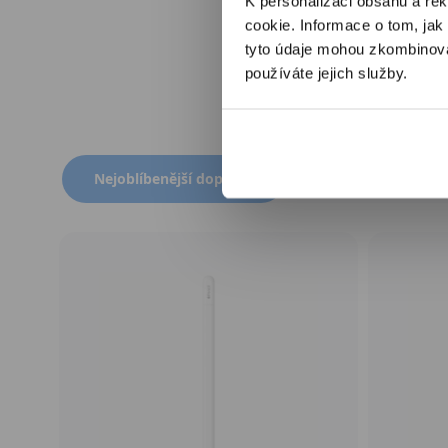
K personalizaci obsahu a re
Otevřít
cookie. Informace o tom, jak
multimédia
6
tyto údaje mohou zkombinovat
v
modálním
používáte jejich služby.
okně
Přepnout zobrazení produktů
Nejoblíbenější doplňky
Novinky mezi dop