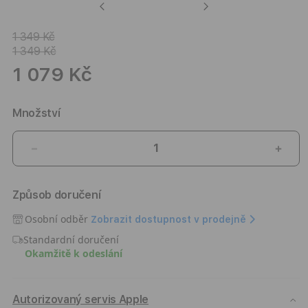
Previous
Next
1 349 Kč
1 349 Kč
1 079 Kč
Množství
Snížit
Zvýši
množství
množ
produktu
prod
Způsob doručení
Ultra
Ultra
tenký
tenk
Osobní odběr
Zobrazit dostupnost v prodejně
kryt
kryt
Standardní doručení
pro
pro
Okamžitě k odeslání
Apple
Appl
Watch
Watc
Ultra
Ultra
Pitaka
Pitak
Autorizovaný servis Apple