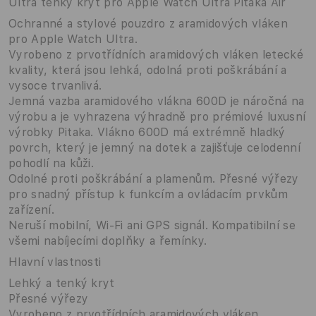
Ultra tenký kryt pro Apple Watch Ultra Pitaka Air
Ochranné a stylové pouzdro z aramidových vláken
pro Apple Watch Ultra.
Vyrobeno z prvotřídních aramidových vláken letecké
kvality, která jsou lehká, odolná proti poškrábání a
vysoce trvanlivá.
Jemná vazba aramidového vlákna 600D je náročná na
výrobu a je vyhrazena výhradně pro prémiové luxusní
výrobky Pitaka. Vlákno 600D má extrémně hladký
povrch, který je jemný na dotek a zajišťuje celodenní
pohodlí na kůži.
Odolné proti poškrábání a plamenům. Přesné výřezy
pro snadný přístup k funkcím a ovládacím prvkům
zařízení.
Neruší mobilní, Wi-Fi ani GPS signál. Kompatibilní se
všemi nabíjecími doplňky a řemínky.
Hlavní vlastnosti
Lehký a tenký kryt
Přesné výřezy
Vyrobeno z prvotřídních aramidových vláken