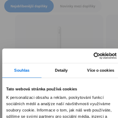
Přepnout zobrazení produktů
Nejoblíbenější doplňky
Novinky mezi doplňky
Souhlas
Detaily
Více o cookies
Tato webová stránka používá cookies
Apple Pencil (USB-C)
K personalizaci obsahu a reklam, poskytování funkcí
sociálních médií a analýze naší návštěvnosti využíváme
soubory cookie. Informace o tom, jak náš web používáte,
sdílíme se svými partnery pro sociální média, inzerci a