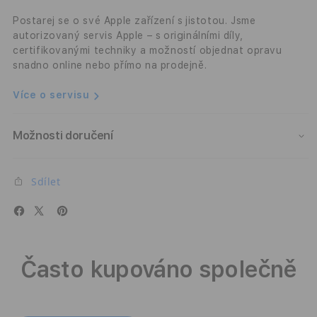
Air
Air
-
-
Postarej se o své Apple zařízení s jistotou. Jsme
černý
čern
autorizovaný servis Apple – s originálními díly,
certifikovanými techniky a možností objednat opravu
snadno online nebo přímo na prodejně.
Více o servisu
Možnosti doručení
Sdílet
Často kupováno společně