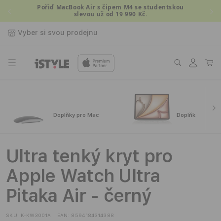
Přejít k
Pořiď MacBook Air s čipem M4 se studentskou
slevou už od 19 990 Kč.
obsahu
Vyber si svou prodejnu
Přihlásit
Košík
se
Doplňky pro Mac
Doplňky pro iPa
Ultra tenký kryt pro
Apple Watch Ultra
Pitaka Air - černý
SKU:
K-KW3001A
EAN:
8594184314388