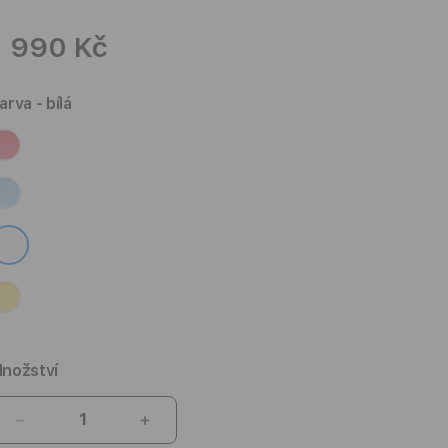
1 990 Kč
arva
- bílá
nožství
Snížit
Zvýšit