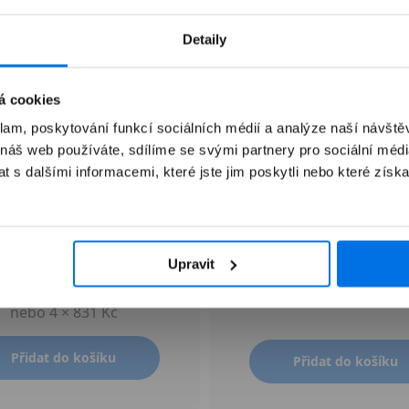
Detaily
á cookies
klam, poskytování funkcí sociálních médií a analýze naší návšt
 náš web používáte, sdílíme se svými partnery pro sociální média
 s dalšími informacemi, které jste jim poskytli nebo které získa
Apple Pencil Pro
Apple AirTag (1. genera
4 kusy
3 290 Kč
Upravit
2 990 Kč
1 990 Kč
nebo 4 × 831 Kč
Přidat do košíku
Přidat do košíku