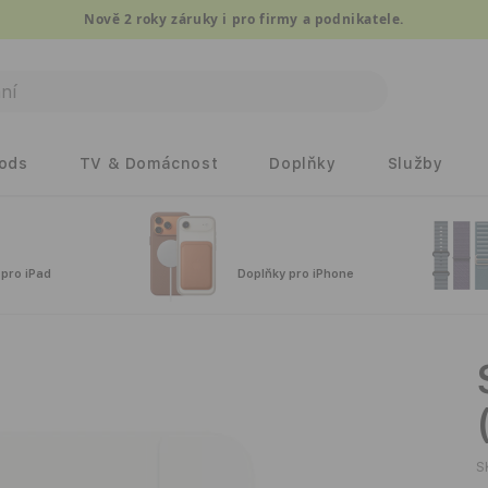
Nově 2 roky záruky i pro firmy a podnikatele.
Pods
TV & Domácnost
Doplňky
Služby
 pro iPad
Doplňky pro iPhone
S