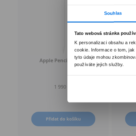
Souhlas
Tato webová stránka použív
K personalizaci obsahu a re
cookie. Informace o tom, jak
tyto údaje mohou zkombinovat
Apple Pencil (USB-C)
používáte jejich služby.
1 990 Kč
Přidat do košíku