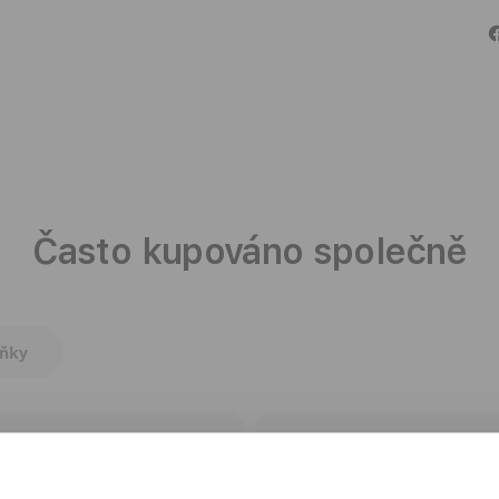
Často kupováno společně
lňky