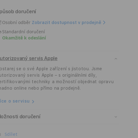
množství
množství
produktu
produktu
působ doručení
Apple
Apple
Smart
Smart
Osobní odběr
Zobrazit dostupnost v prodejně
Folio
Folio
Standardní doručení
na
na
Okamžitě k odeslání
iPad
iPad
(A16)
(A16)
–
–
utorizovaný servis Apple
bílé
bílé
ostarej se o své Apple zařízení s jistotou. Jsme
utorizovaný servis Apple – s originálními díly,
ertifikovanými techniky a možností objednat opravu
nadno online nebo přímo na prodejně.
íce o servisu
ožnosti doručení
Sdílet