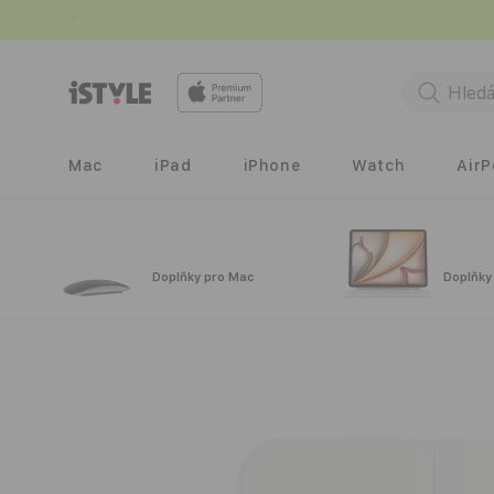
Přejít k
obsahu
Mac
iPad
iPhone
Watch
Air
Doplňky pro Mac
Doplňky
Přejít na
informace
o
produktu