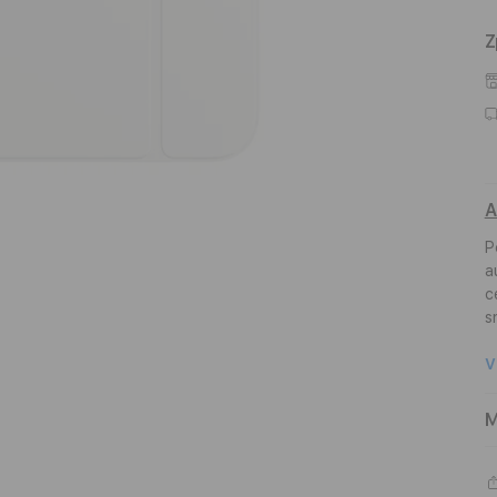
Z
A
P
a
c
s
V
M