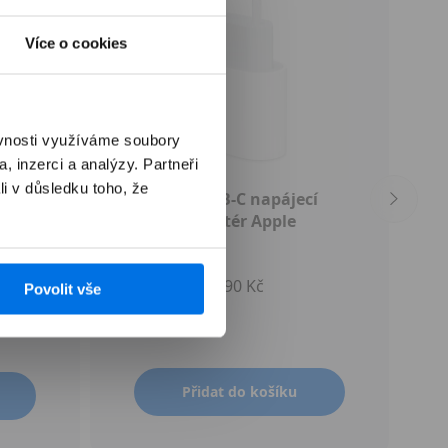
Více o cookies
ěvnosti využíváme soubory
, inzerci a analýzy. Partneři
li v důsledku toho, že
ce) -
20W USB‑C napájecí
adaptér Apple
590 Kč
Povolit vše
Přidat do košíku