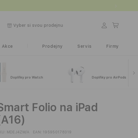
Přihlásit
Košík
Vyber si svou prodejnu
se
Akce
Prodejny
Servis
Firmy
Doplňky pro Watch
Doplňky pro AirPods
Smart Folio na iPad
(A16)
KU:
MDEJ4ZM/A
EAN:
195950178319