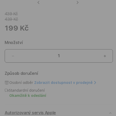
Previous
Next
439 Kč
439 Kč
199 Kč
Množství
Snížit
Zvýši
množství
množ
produktu
prod
Způsob doručení
Silikonový
Silik
obal
obal
Osobní odběr
Zobrazit dostupnost v prodejně
na
na
Standardní doručení
AirPods
AirP
Okamžitě k odeslání
3.
3.
generace
gene
iSTYLE
iSTY
-
-
Autorizovaný servis Apple