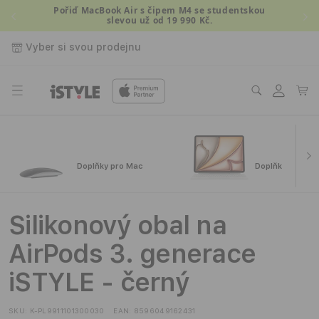
Přejít k
Pořiď MacBook Air s čipem M4 se studentskou
slevou už od 19 990 Kč.
obsahu
Vyber si svou prodejnu
Přihlásit
Košík
se
Doplňky pro Mac
Doplňky pro iPa
Silikonový obal na
AirPods 3. generace
iSTYLE - černý
SKU:
K-PL9911101300030
EAN:
8596049162431