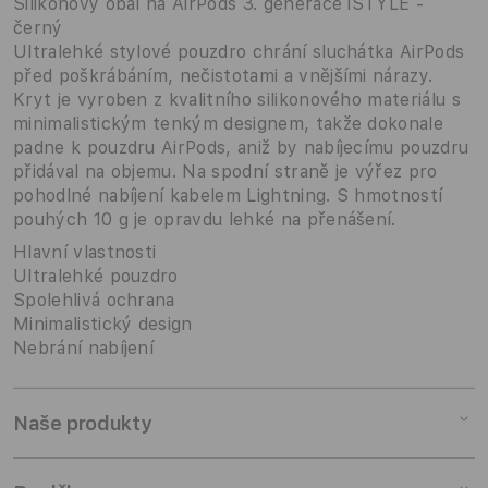
Silikonový obal na AirPods 3. generace iSTYLE -
černý
Ultralehké stylové pouzdro chrání sluchátka AirPods
před poškrábáním, nečistotami a vnějšími nárazy.
Kryt je vyroben z kvalitního silikonového materiálu s
minimalistickým tenkým designem, takže dokonale
padne k pouzdru AirPods, aniž by nabíjecímu pouzdru
přidával na objemu. Na spodní straně je výřez pro
pohodlné nabíjení kabelem Lightning. S hmotností
pouhých 10 g je opravdu lehké na přenášení.
Hlavní vlastnosti
Ultralehké pouzdro
Spolehlivá ochrana
Minimalistický design
Nebrání nabíjení
Naše produkty
Mac