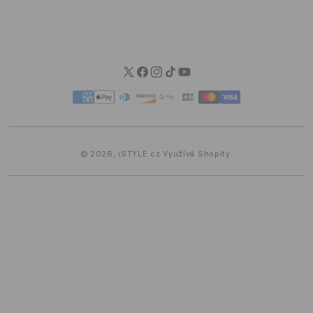
Možnosti dopravy
Možnosti platby
Blog iSTYLE
Twitter
Facebook
Instagram
TikTok
YouTube
Platební
metody
© 2026,
iSTYLE.cz
Využívá Shopify.