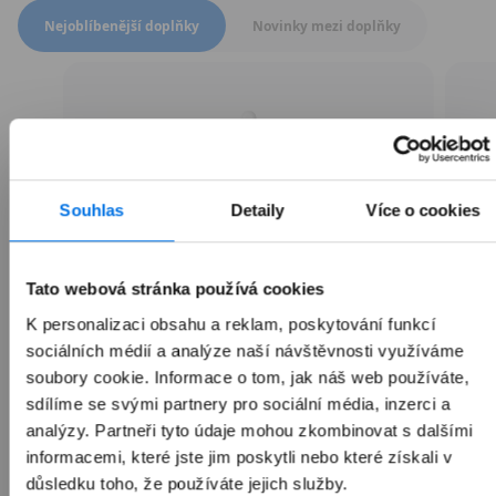
Přepnout zobrazení produktů
Nejoblíbenější doplňky
Novinky mezi doplňky
Souhlas
Detaily
Více o cookies
Tato webová stránka používá cookies
K personalizaci obsahu a reklam, poskytování funkcí
sociálních médií a analýze naší návštěvnosti využíváme
soubory cookie. Informace o tom, jak náš web používáte,
sdílíme se svými partnery pro sociální média, inzerci a
Apple Pencil (USB-C)
analýzy. Partneři tyto údaje mohou zkombinovat s dalšími
informacemi, které jste jim poskytli nebo které získali v
důsledku toho, že používáte jejich služby.