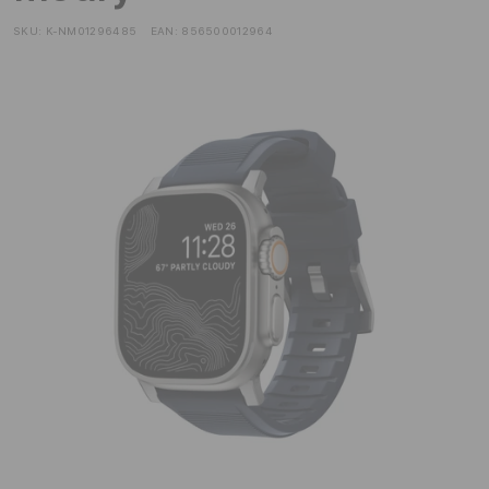
SKU:
K-NM01296485
EAN:
856500012964