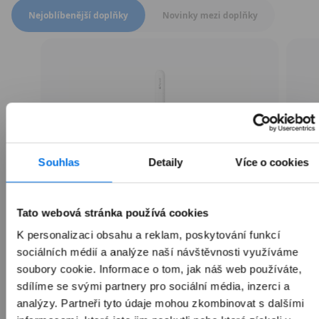
Přepnout zobrazení produktů
Nejoblíbenější doplňky
Novinky mezi doplňky
Souhlas
Detaily
Více o cookies
Tato webová stránka používá cookies
K personalizaci obsahu a reklam, poskytování funkcí
sociálních médií a analýze naší návštěvnosti využíváme
Apple Pencil (USB-C)
soubory cookie. Informace o tom, jak náš web používáte,
sdílíme se svými partnery pro sociální média, inzerci a
analýzy. Partneři tyto údaje mohou zkombinovat s dalšími