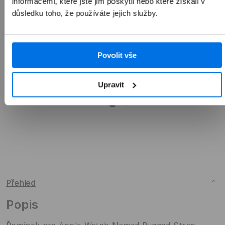
informacemi, které jste jim poskytli nebo které získali v
1 990 Kč
důsledku toho, že používáte jejich služby.
Povolit vše
Přidat do košíku
Upravit
Přehled
Popis