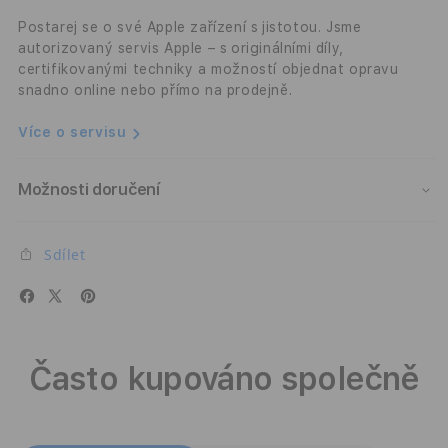
Strap
Stra
-
-
Postarej se o své Apple zařízení s jistotou. Jsme
modrý
modr
autorizovaný servis Apple – s originálními díly,
certifikovanými techniky a možností objednat opravu
snadno online nebo přímo na prodejně.
Více o servisu
Možnosti doručení
Sdílet
Často kupováno společně