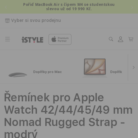
Přejít k
Pořiď MacBook Air s čipem M4 se studentskou
slevou už od 19 990 Kč.
obsahu
Vyber si svou prodejnu
Přihlásit
Košík
se
Doplňky pro Mac
Doplňky pro iPa
Řemínek pro Apple
Watch 42/44/45/49 mm
Nomad Rugged Strap -
modrý