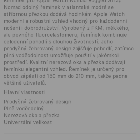
Řemínek pro Apple Watch Nomad Rugged Strap
Nomad odolný řemínek v atlantské modré se
stříbrnou přezkou dodává hodinkám Apple Watch
moderní a robustní vzhled vhodný pro každodenní
nošení i dobrodružství. Vyrobený z FKM, měkkého,
ale pevného fluoroelastomeru, řemínek kombinuje
celodenní pohodlí s dlouhou životností. Jeho
prodyšný žebrovaný design zajišťuje pohodlí, zatímco
plná voděodolnost umožňuje použití v jakémkoli
prostředí. Kvalitní nerezová oka a přezka dodávají
řemínku elegantní vzhled. Řemínek je určený pro
obvod zápěstí od 150 mm do 210 mm, takže padne
většině uživatelů.
Hlavní vlastnosti
Prodyšný žebrovaný design
Plně voděodolný
Nerezová oka a přezka
Univerzální velikost