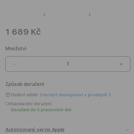
Previous
Next
1 689 Kč
Množství
Snížit
Zvýši
množství
množ
produktu
prod
Způsob doručení
Řemínek
Řemí
pro
pro
Osobní odběr
Zobrazit dostupnost v prodejně
Apple
Appl
Standardní doručení
Watch
Watc
Doručení do 5 pracovních dní
42/44/45/49
42/4
mm
mm
Nomad
Nom
Rugged
Rugg
Autorizovaný servis Apple