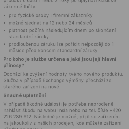
produkt o další 1 nebo 2 roky po uplynutí klasické
zákonné lhůty.
pro fyzické osoby i firemní zákazníky
možné sjednat na 12 nebo 24 měsíců
platnost počíná následujícím dnem po skončení
standardní záruky
prodlouženou záruku lze pořídit nejpozději do 1
měsíce před koncem standardní záruky
Pro koho je služba určena a jaké jsou její hlavní
přínosy?
Dochází ke zvýšení hodnoty tvého nového produktu.
Služba v případě Exchange výměny přechází ze
starého zařízení na nové.
Snadné uplatnění
V případě škodné události je potřeba neprodleně
nahlásit škodu na webu Insia nebo na tel. čísle +420
226 289 912. Následně je možné, přijít se zařízením
na jakoukoliv z našich prodejen, kde můžete zařízení