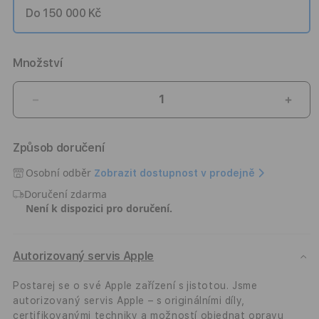
Do 150 000 Kč
Množství
Snížit
Zvýši
množství
množ
produktu
prod
Způsob doručení
Prodloužená
Prod
záruka
záru
Osobní odběr
Zobrazit dostupnost v prodejně
na
na
Doručení zdarma
2
2
Není k dispozici pro doručení.
roky
roky
Autorizovaný servis Apple
Postarej se o své Apple zařízení s jistotou. Jsme
autorizovaný servis Apple – s originálními díly,
certifikovanými techniky a možností objednat opravu