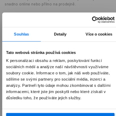
snadno online nebo přímo na prodejně.
Více o servisu
Možnosti doručení
Souhlas
Detaily
Více o cookies
Sdílet
Tato webová stránka používá cookies
K personalizaci obsahu a reklam, poskytování funkcí
sociálních médií a analýze naší návštěvnosti využíváme
soubory cookie. Informace o tom, jak náš web používáte,
Často kupováno společně
sdílíme se svými partnery pro sociální média, inzerci a
analýzy. Partneři tyto údaje mohou zkombinovat s dalšími
informacemi, které jste jim poskytli nebo které získali v
Přepnout zobrazení produktů
důsledku toho, že používáte jejich služby.
Nejoblíbenější doplňky
Novinky mezi doplňky