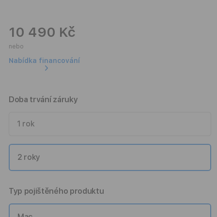
10 490 Kč
nebo
Nabídka financování
Doba trvání záruky
1 rok
2 roky
Typ pojištěného produktu
Mac