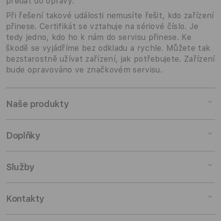
předat do opravy.
Při řešení takové události nemusíte řešit, kdo zařízení
přinese. Certifikát se vztahuje na sériové číslo. Je
tedy jedno, kdo ho k nám do servisu přinese. Ke
škodě se vyjádříme bez odkladu a rychle. Můžete tak
bezstarostně užívat zařízení, jak potřebujete. Zařízení
bude opravováno ve značkovém servisu.
Naše produkty
Mac
Doplňky
iPad
iPhone
Doplňky pro Mac
Služby
Watch
Doplňky pro iPad
AirPods
Doplňky pro iPhone
Pronájem
Kontakty
TV a domácnost
Doplňky pro Watch
Výkup zařízení