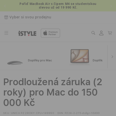
Přejít k
Pořiď MacBook Air s čipem M4 se studentskou
slevou už od 19 990 Kč.
obsahu
Vyber si svou prodejnu
Přihlásit
Košík
se
Doplňky pro Mac
Doplňky pro iPa
Prodloužená záruka (2
roky) pro Mac do 150
000 Kč
SKU:
UNICA PZ 2ROKY CPU<149990
EAN:
PZ24-2-273-ds3gr-10490