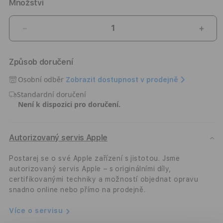
Množství
Snížit
Zvýši
množství
množ
produktu
prod
Způsob doručení
Prodloužená
Prod
záruka
záru
Osobní odběr
Zobrazit dostupnost v prodejně
na
na
Standardní doručení
1
1
Není k dispozici pro doručení.
rok
rok
Autorizovaný servis Apple
Postarej se o své Apple zařízení s jistotou. Jsme
autorizovaný servis Apple – s originálními díly,
certifikovanými techniky a možností objednat opravu
snadno online nebo přímo na prodejně.
Více o servisu