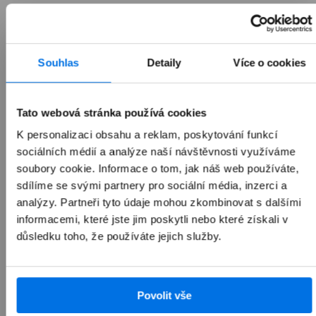
Možnosti doručení
Souhlas
Detaily
Více o cookies
Sdílet
Tato webová stránka používá cookies
K personalizaci obsahu a reklam, poskytování funkcí
Často kupováno společně
sociálních médií a analýze naší návštěvnosti využíváme
soubory cookie. Informace o tom, jak náš web používáte,
sdílíme se svými partnery pro sociální média, inzerci a
analýzy. Partneři tyto údaje mohou zkombinovat s dalšími
Přepnout zobrazení produktů
informacemi, které jste jim poskytli nebo které získali v
Nejoblíbenější doplňky
Novinky mezi doplňky
důsledku toho, že používáte jejich služby.
Povolit vše