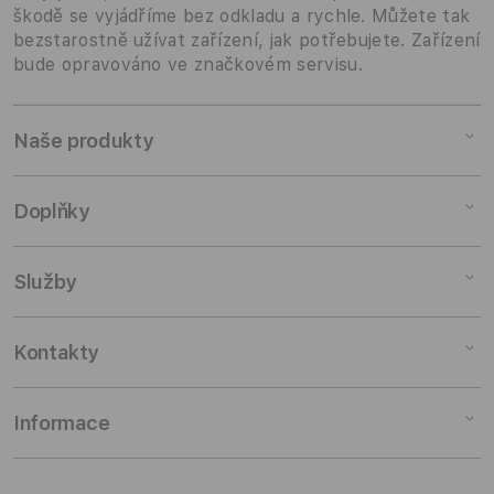
škodě se vyjádříme bez odkladu a rychle. Můžete tak
bezstarostně užívat zařízení, jak potřebujete. Zařízení
bude opravováno ve značkovém servisu.
Naše produkty
Mac
Doplňky
iPad
iPhone
Doplňky pro Mac
Služby
Watch
Doplňky pro iPad
AirPods
Doplňky pro iPhone
Pronájem
Kontakty
TV a domácnost
Doplňky pro Watch
Výkup zařízení
Doplňky
Doplňky pro AirPods
Slevy pro studenty
Odběr novinek
Informace
Zakázkové konfigurace
TV & Domácnost
Pojištění a záruka
Kontaktuj nás
Rozbalené produkty
AirTag & Doplňky
Skupinová ukázka
Prodejny
Můj účet