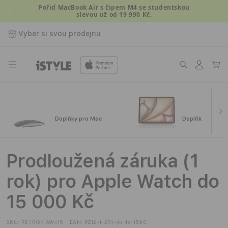
Přejít k
Pořiď MacBook Air s čipem M4 se studentskou
slevou už od 19 990 Kč.
obsahu
Vyber si svou prodejnu
Přihlásit
Košík
se
Doplňky pro Mac
Doplňky pro iPa
Prodloužená záruka (1
rok) pro Apple Watch do
15 000 Kč
SKU:
PZ 1ROK AW<15
EAN:
PZ12-1-274-ykj4z-1590