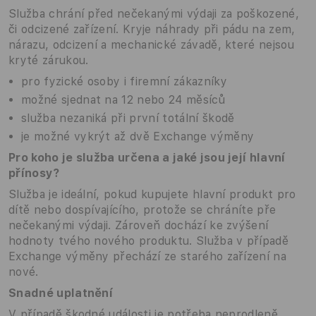
Služba chrání před nečekanými výdaji za poškozené,
či odcizené zařízení. Kryje náhrady při pádu na zem,
nárazu, odcizení a mechanické závadě, které nejsou
kryté zárukou.
pro fyzické osoby i firemní zákazníky
možné sjednat na 12 nebo 24 měsíců
služba nezaniká při první totální škodě
je možné vykrýt až dvě Exchange výměny
Pro koho je služba určena a jaké jsou její hlavní
přínosy?
Služba je ideální, pokud kupujete hlavní produkt pro
dítě nebo dospívajícího, protože se chráníte pře
nečekanými výdaji. Zároveň dochází ke zvýšení
hodnoty tvého nového produktu. Služba v případě
Exchange výměny přechází ze starého zařízení na
nové.
Snadné uplatnění
V případě škodné události je potřeba neprodleně