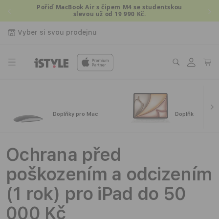
Přejít k
Pořiď MacBook Air s čipem M4 se studentskou
slevou už od 19 990 Kč.
obsahu
Vyber si svou prodejnu
Přihlásit
Košík
se
Doplňky pro Mac
Doplňky pro iPa
Ochrana před
poškozením a odcizením
(1 rok) pro iPad do 50
000 Kč