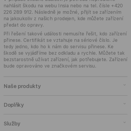
nahlásit škodu na webu Insia nebo na tel. čísle +420
226 289 912. Následně je možné, přijít se zařízením
na jakoukoliv z našich prodejen, kde můžete zařízení
předat do opravy.
Při řešení takové události nemusíte řešit, kdo zařízení
přinese. Certifikát se vztahuje na sériové číslo. Je
tedy jedno, kdo ho k nám do servisu přinese. Ke
škodě se vyjádříme bez odkladu a rychle. Můžete tak
bezstarostně užívat zařízení, jak potřebujete. Zařízení
bude opravováno ve značkovém servisu.
Naše produkty
Mac
Doplňky
iPad
iPhone
Doplňky pro Mac
Služby
Watch
Doplňky pro iPad