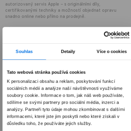
autorizovaný servis Apple – s originálními díly,
certifikovanými techniky a možností objednat opravu
snadno online nebo přímo na prodejně.
Více o servisu
Možnosti doručení
Souhlas
Detaily
Více o cookies
Sdílet
Tato webová stránka používá cookies
K personalizaci obsahu a reklam, poskytování funkcí
sociálních médií a analýze naší návštěvnosti využíváme
soubory cookie. Informace o tom, jak náš web používáte,
Často kupováno společně
sdílíme se svými partnery pro sociální média, inzerci a
analýzy. Partneři tyto údaje mohou zkombinovat s dalšími
informacemi, které jste jim poskytli nebo které získali v
Přepnout zobrazení produktů
důsledku toho, že používáte jejich služby.
Nejoblíbenější doplňky
Novinky mezi doplňky