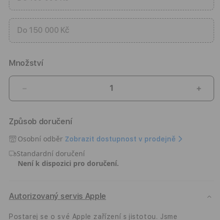
Do 150 000 Kč
Množství
Snížit
Zvýši
množství
množ
produktu
prod
Způsob doručení
Ochrana
Ochr
před
před
Osobní odběr
Zobrazit dostupnost v prodejně
poškozením
pošk
Standardní doručení
a
a
Není k dispozici pro doručení.
odcizením
odci
na
na
1
1
rok
rok
Autorizovaný servis Apple
Postarej se o své Apple zařízení s jistotou. Jsme