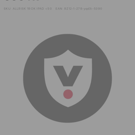
SKU:
ALLRISK 1ROK IPAD <50
EAN:
RZ12-1-278-yqd3i-5390