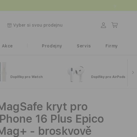
.
Přihlásit
Košík
Vyber si svou prodejnu
se
Akce
Prodejny
Servis
Firmy
Doplňky pro Watch
Doplňky pro AirPods
MagSafe kryt pro
iPhone 16 Plus Epico
Mag+ - broskvově