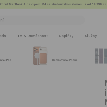
Pořiď MacBook Air s čipem M4 se studentskou slevou už od 19 990 Kč
Pods
TV & Domácnost
Doplňky
Služby
 pro iPad
Doplňky pro iPhone