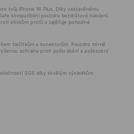
 pro tvůj iPhone 16 Plus. Díky vestavěnému
fe kompatibilní pouzdro bezdrátové nabíjení.
roti otiskům prstů a zajišťuje pohodlné
všem tlačítkům a konektorům. Pouzdro mírně
zvýšenou ochranu proti poškrábání a poškození
společností SGS díky skvělým výsledkům