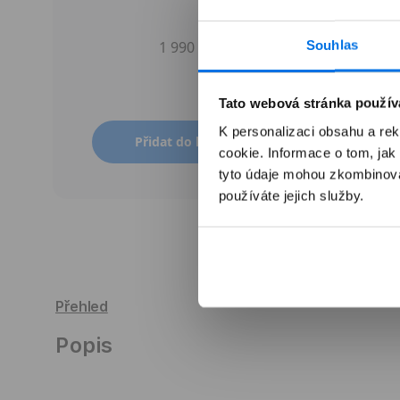
Souhlas
1 990 Kč
Tato webová stránka použív
K personalizaci obsahu a re
Přidat do košíku
cookie. Informace o tom, jak
tyto údaje mohou zkombinovat
používáte jejich služby.
Přehled
Popis