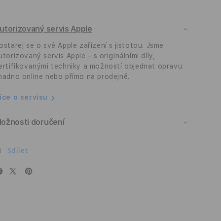
Plus
Plus
Epico
Epico
utorizovaný servis Apple
Mag+
Mag+
-
-
ostarej se o své Apple zařízení s jistotou. Jsme
broskvově
broskvově
utorizovaný servis Apple – s originálními díly,
růžový
růžový
ertifikovanými techniky a možností objednat opravu
nadno online nebo přímo na prodejně.
íce o servisu
ožnosti doručení
Sdílet