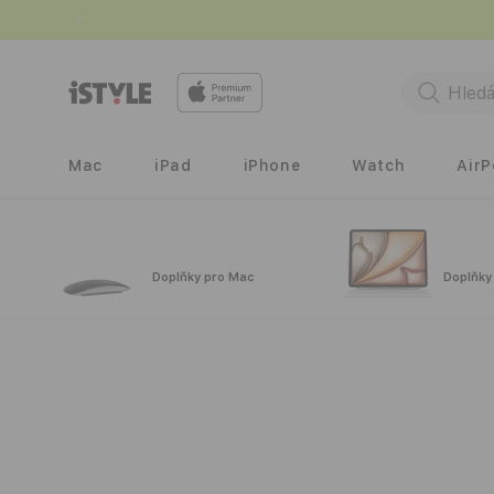
Přejít k
obsahu
Mac
iPad
iPhone
Watch
Air
Doplňky pro Mac
Doplňky
Přejít na
informace
o
produktu