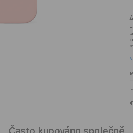
A
P
a
c
s
V
M
Často kupováno společně