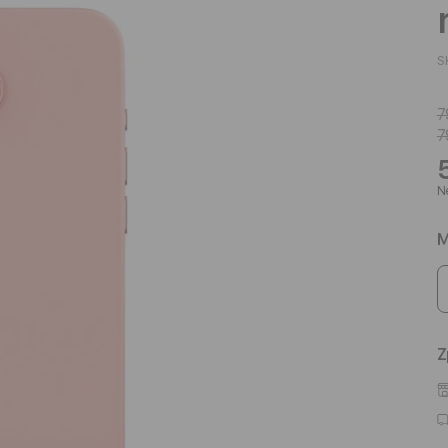
S
7
7
Ne
M
Z