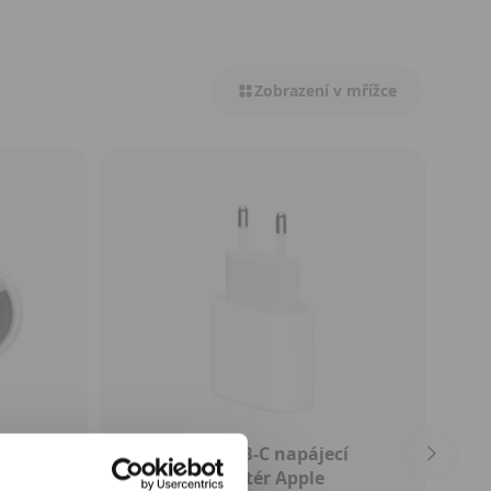
Zobrazení v mřížce
ce) -
20W USB‑C napájecí
adaptér Apple