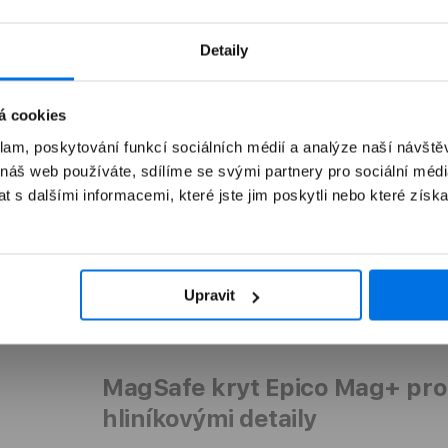
Detaily
3 290 Kč
2 990 Kč
1 990 Kč
nebo 4 × 831 Kč
á cookies
klam, poskytování funkcí sociálních médií a analýze naší návšt
Přidat do košíku
Přidat do košíku
 náš web používáte, sdílíme se svými partnery pro sociální média
 s dalšími informacemi, které jste jim poskytli nebo které získa
Upravit
MagSafe kryt Epico Mag+ pro i
hliníkovými detaily