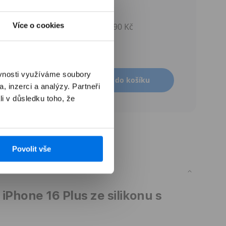
Více o cookies
590 Kč
ěvnosti využíváme soubory
Přidat do košíku
, inzerci a analýzy. Partneři
li v důsledku toho, že
Povolit vše
Phone 16 Plus ze silikonu s