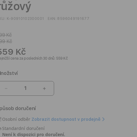
růžový
KU:
K-90910102300001
EAN:
8596049191677
99 Kč
99 Kč
559 Kč
jnižší cena za posledních 30 dnů: 559 Kč
nožství
Snížit
Zvýšit
množství
množství
produktu
produktu
působ doručení
MagSafe
MagSafe
kryt
kryt
Osobní odběr
Zobrazit dostupnost v prodejně
pro
pro
Standardní doručení
iPhone
iPhone
Není k dispozici pro doručení.
16
16