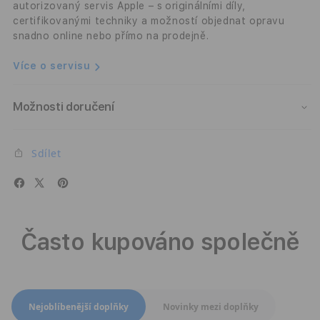
šedý
šedý
autorizovaný servis Apple – s originálními díly,
certifikovanými techniky a možností objednat opravu
snadno online nebo přímo na prodejně.
Více o servisu
Možnosti doručení
Sdílet
Často kupováno společně
Přepnout zobrazení produktů
Nejoblíbenější doplňky
Novinky mezi doplňky