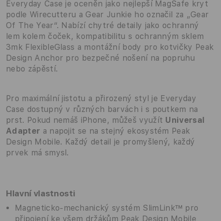
Everyday Case je oceněn jako nejlepší MagSafe kryt
podle Wirecutteru a Gear Junkie ho označil za „Gear
Of The Year“. Nabízí chytré detaily jako ochranný
lem kolem čoček, kompatibilitu s ochranným sklem
3mk FlexibleGlass a montážní body pro kotvičky Peak
Design Anchor pro bezpečné nošení na popruhu
nebo zápěstí.
Pro maximální jistotu a přirozený styl je Everyday
Case dostupný v různých barvách i s poutkem na
prst. Pokud nemáš iPhone, můžeš využít
Universal
Adapter
a napojit se na stejný ekosystém Peak
Design Mobile. Každý detail je promyšlený, každý
prvek má smysl.
Hlavní vlastnosti
Magneticko-mechanický systém SlimLink™ pro
připojení ke všem držákům Peak Design Mobile