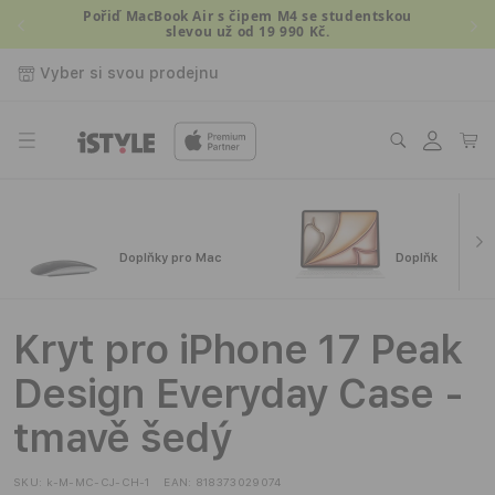
Přejít k
Pořiď MacBook Air s čipem M4 se studentskou
slevou už od 19 990 Kč.
obsahu
Vyber si svou prodejnu
Přihlásit
Košík
se
Doplňky pro Mac
Doplňky pro iPa
Kryt pro iPhone 17 Peak
Design Everyday Case -
tmavě šedý
SKU:
k-M-MC-CJ-CH-1
EAN:
818373029074