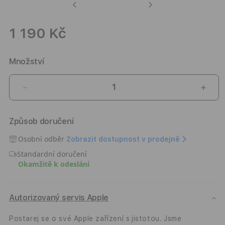
Previous
Next
1 190 Kč
Množství
Snížit
Zvýši
množství
množ
produktu
prod
Způsob doručení
Kryt
Kryt
pro
pro
Osobní odběr
Zobrazit dostupnost v prodejně
iPhone
iPho
Standardní doručení
17
17
Okamžitě k odeslání
Peak
Peak
Design
Desi
Everyday
Ever
Case
Case
Autorizovaný servis Apple
-
-
tmavě
tmav
Postarej se o své Apple zařízení s jistotou. Jsme