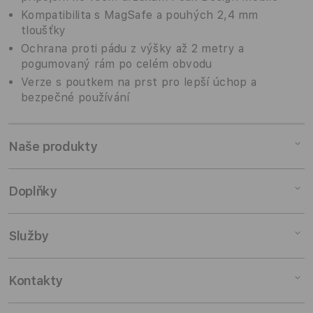
Kompatibilita s MagSafe a pouhých 2,4 mm
tloušťky
Ochrana proti pádu z výšky až 2 metry a
pogumovaný rám po celém obvodu
Verze s poutkem na prst pro lepší úchop a
bezpečné používání
Naše produkty
Mac
Doplňky
iPad
iPhone
Doplňky pro Mac
Služby
Watch
Doplňky pro iPad
AirPods
Doplňky pro iPhone
Pronájem
Kontakty
TV a domácnost
Doplňky pro Watch
Výkup zařízení