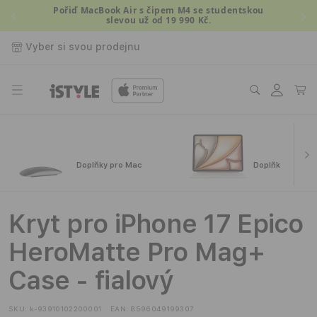
Přejít k
Pořiď MacBook Air s čipem M4 se studentskou
slevou už od 19 990 Kč.
obsahu
Vyber si svou prodejnu
Přihlásit
Košík
se
Doplňky pro Mac
Doplňky pro iPa
Kryt pro iPhone 17 Epico
HeroMatte Pro Mag+
Case - fialový
SKU:
k-93910102200001
EAN:
8596049199307