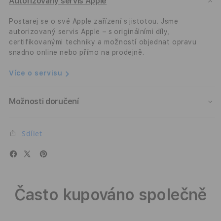
Mag+
Mag
Autorizovaný servis Apple
Case
Case
-
-
Postarej se o své Apple zařízení s jistotou. Jsme
fialový
fialo
autorizovaný servis Apple – s originálními díly,
certifikovanými techniky a možností objednat opravu
snadno online nebo přímo na prodejně.
Více o servisu
Možnosti doručení
Sdílet
Často kupováno společně