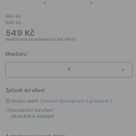
Previous
Next
699 Kč
699 Kč
549 Kč
Nejnižší cena za posledních 30 dnů: 699 Kč
Množství
Snížit
Zvýši
množství
množ
produktu
prod
Způsob doručení
Kryt
Kryt
pro
pro
Osobní odběr
Zobrazit dostupnost v prodejně
iPhone
iPho
Standardní doručení
17
17
Okamžitě k odeslání
Epico
Epic
HeroMatte
Hero
Pro
Pro