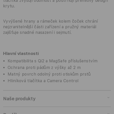
tlačítka zvyšují odolnost a podtrhují prémiový design
krytu.
Vyvýšené hrany a rámeček kolem čoček chrání
nejzranitelnější části zařízení a pružný materiál
zajišťuje snadné nasazení i sejmutí.
Hlavní vlastnosti
Kompatibilita s Qi2 a MagSafe příslušenstvím
Ochrana proti pádům z výšky až 2 m
Matný povrch odolný proti otiskům prstů
Hliníková tlačítka a Camera Control
Naše produkty
Mac