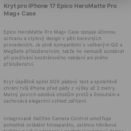
Kryt pro iPhone 17 Epico HeroMatte Pro
Mag+ Case
Epico HeroMatte Pro Mag+ Case spojuje účinnou
ochranu a stylový design v pěti barevných
provedeních. Je plně kompatibilní s veškerým Qi2 a
MagSafe příslušenstvím, takže ho nemusíš sundávat
při používání bezdrátového nabíjení ani jiného
příslušenství.
Kryt úspěšně splnil SGS pádový test a spolehlivě
chrání tvůj iPhone před pády z výšky až 2 metry.
Matný povrch odolává otiskům prstů a šmouhám a
zachovává elegantní vzhled zařízení.
Integrované tlačítko Camera Control umožňuje
pohodlné ovládání fotoaparátu, zatímco hliníková