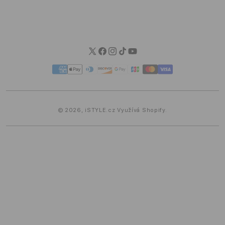
Možnosti dopravy
Možnosti platby
Blog iSTYLE
Twitter
Facebook
Instagram
TikTok
YouTube
Platební
metody
© 2026,
iSTYLE.cz
Využívá Shopify.