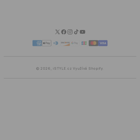
Možnosti dopravy
Možnosti platby
Blog iSTYLE
Twitter
Facebook
Instagram
TikTok
YouTube
Platební
metody
© 2026,
iSTYLE.cz
Využívá Shopify.