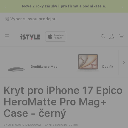
Přejít k
Nově 2 roky záruky i pro firmy a podnikatele.
obsahu
Vyber si svou prodejnu
Přihlásit
Košík
se
Doplňky pro Mac
Doplňky pro iPa
Kryt pro iPhone 17 Epico
HeroMatte Pro Mag+
Case - černý
SKU:
k-93910101300002
EAN:
8596049199185