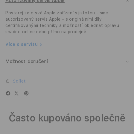
Mag+
Mag
Autorizovaný servis Apple
Case
Case
-
-
Postarej se o své Apple zařízení s jistotou. Jsme
černý
čern
autorizovaný servis Apple – s originálními díly,
certifikovanými techniky a možností objednat opravu
snadno online nebo přímo na prodejně.
Více o servisu
Možnosti doručení
Sdílet
Často kupováno společně