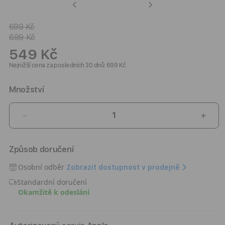
Previous
Next
699 Kč
699 Kč
549 Kč
Nejnižší cena za posledních 30 dnů: 699 Kč
Množství
Snížit
Zvýši
množství
množ
produktu
prod
Způsob doručení
Kryt
Kryt
pro
pro
Osobní odběr
Zobrazit dostupnost v prodejně
iPhone
iPho
Standardní doručení
17
17
Okamžitě k odeslání
Epico
Epic
HeroMatte
Hero
Pro
Pro