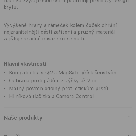
tlačítka zvyšují odolnost a podtrhují prémiový design
krytu.
Vyvýšené hrany a rámeček kolem čoček chrání
nejzranitelnější části zařízení a pružný materiál
zajišťuje snadné nasazení i sejmutí.
Hlavní vlastnosti
Kompatibilita s Qi2 a MagSafe příslušenstvím
Ochrana proti pádům z výšky až 2 m
Matný povrch odolný proti otiskům prstů
Hliníková tlačítka a Camera Control
Naše produkty
Mac