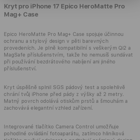
Kryt pro iPhone 17 Epico HeroMatte Pro
Mag+ Case
Epico HeroMatte Pro Mag+ Case spojuje účinnou
ochranu a stylový design v pěti barevných
provedeních. Je plně kompatibilní s veškerým Qi2 a
MagSafe příslušenstvím, takže ho nemusíš sundávat
při používání bezdrátového nabíjení ani jiného
příslušenství.
Kryt úspěšně splnil SGS pádový test a spolehlivě
chrání tvůj iPhone před pády z výšky až 2 metry.
Matný povrch odolává otiskům prstů a šmouhám a
zachovává elegantní vzhled zařízení.
Integrované tlačítko Camera Control umožňuje
pohodlné ovládání fotoaparátu, zatímco hliníková