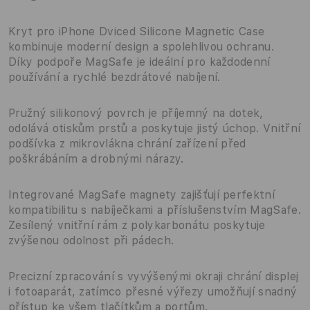
Kryt pro iPhone Dviced Silicone Magnetic Case
kombinuje moderní design a spolehlivou ochranu.
Díky podpoře MagSafe je ideální pro každodenní
používání a rychlé bezdrátové nabíjení.
Pružný silikonový povrch je příjemný na dotek,
odolává otiskům prstů a poskytuje jistý úchop. Vnitřní
podšívka z mikrovlákna chrání zařízení před
poškrábáním a drobnými nárazy.
Integrované MagSafe magnety zajišťují perfektní
kompatibilitu s nabíječkami a příslušenstvím MagSafe.
Zesílený vnitřní rám z polykarbonátu poskytuje
zvýšenou odolnost při pádech.
Precizní zpracování s vyvýšenými okraji chrání displej
i fotoaparát, zatímco přesné výřezy umožňují snadný
přístup ke všem tlačítkům a portům.