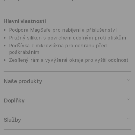
Hlavní vlastnosti
Podpora MagSafe pro nabíjení a příslušenství
Pružný silikon s povrchem odolným proti otiskům
Podšívka z mikrovlákna pro ochranu před
poškrábáním
Zesílený rám a vyvýšené okraje pro vyšší odolnost
Naše produkty
Mac
Doplňky
iPad
iPhone
Doplňky pro Mac
Služby
Watch
Doplňky pro iPad