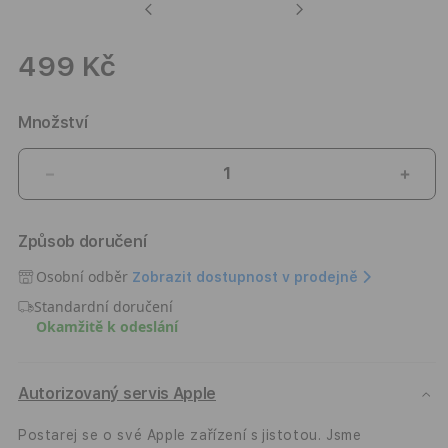
Previous
Next
499 Kč
Množství
Snížit
Zvýši
množství
množ
produktu
prod
Způsob doručení
Kryt
Kryt
pro
pro
Osobní odběr
Zobrazit dostupnost v prodejně
iPhone
iPho
Standardní doručení
17
17
Okamžitě k odeslání
Dviced
Dvic
Silicone
Silic
MagSafe
MagS
Case
Case
Autorizovaný servis Apple
–
–
béžový
béžo
Postarej se o své Apple zařízení s jistotou. Jsme