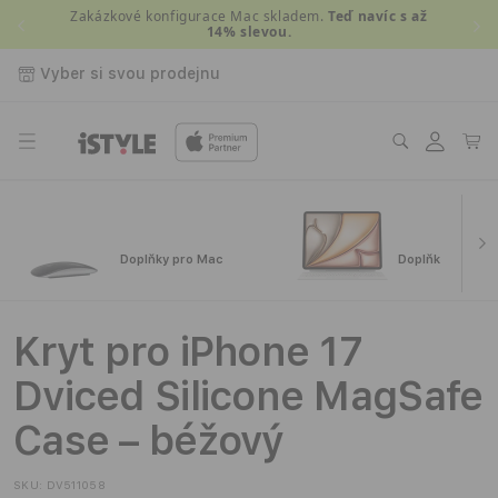
Přejít k
Zakázkové konfigurace Mac skladem.
Teď navíc s až
14% slevou.
obsahu
Vyber si svou prodejnu
Přihlásit
Košík
se
Doplňky pro Mac
Doplňky pro iPa
Kryt pro iPhone 17
Dviced Silicone MagSafe
Case – béžový
SKU:
DV511058