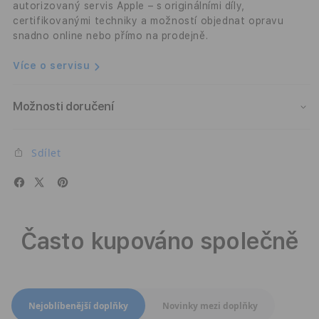
autorizovaný servis Apple – s originálními díly,
certifikovanými techniky a možností objednat opravu
snadno online nebo přímo na prodejně.
Více o servisu
Možnosti doručení
Sdílet
Často kupováno společně
Přepnout zobrazení produktů
Nejoblíbenější doplňky
Novinky mezi doplňky