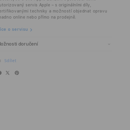
šedý
šedý
utorizovaný servis Apple – s originálními díly,
ertifikovanými techniky a možností objednat opravu
nadno online nebo přímo na prodejně.
íce o servisu
ožnosti doručení
Sdílet