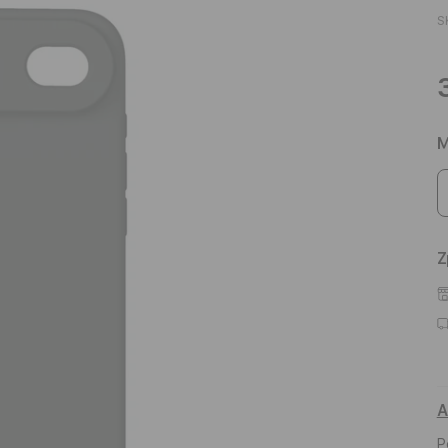
S
M
Z
A
P