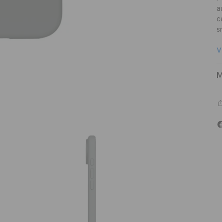
a
c
s
V
M