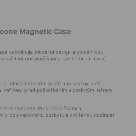
licone Magnetic Case
ase kombinuje moderní design a spolehlivou
ro každodenní používání a rychlé bezdrátové
ek, odolává otiskům prstů a poskytuje jistý
ní zařízení před poškrábáním a drobnými nárazy.
ktní kompatibilitu s nabíječkami a
ám z polykarbonátu poskytuje zvýšenou odolnost