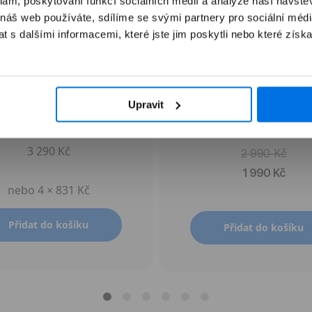
klam, poskytování funkcí sociálních médií a analýze naší návšt
 náš web používáte, sdílíme se svými partnery pro sociální média
 s dalšími informacemi, které jste jim poskytli nebo které získa
Apple Pencil Pro
Apple AirTag (1. genera
Upravit
4 kusy
3 290 Kč
2 990 Kč
1 990 Kč
nebo 4 × 831 Kč
Přidat do košíku
Přidat do košíku