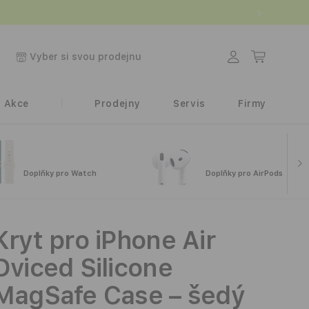
.
Přihlásit
Košík
Vyber si svou prodejnu
se
Akce
Prodejny
Servis
Firmy
Doplňky pro Watch
Doplňky pro AirPods
Kryt pro iPhone Air
Dviced Silicone
MagSafe Case – šedý