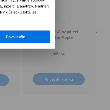
ěvnosti využíváme soubory
, inzerci a analýzy. Partneři
li v důsledku toho, že
ce) -
20W USB‑C napájecí
Povolit vše
adaptér Apple
590 Kč
Přidat do košíku