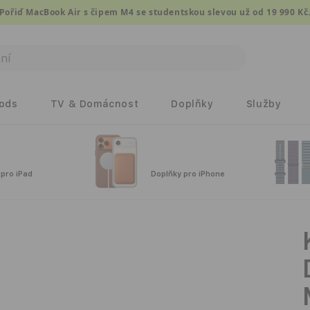
Pořiď MacBook Air s čipem M4 se studentskou slevou už od 19 990 Kč
Pods
TV & Domácnost
Doplňky
Služby
 pro iPad
Doplňky pro iPhone