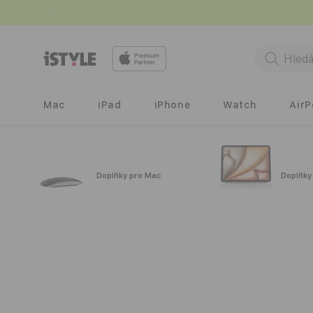
Přejít k
obsahu
Mac
iPad
iPhone
Watch
Air
Doplňky pro Mac
Doplňky
Přejít na
informace
o
produktu