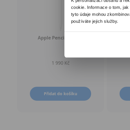
K personalizaci obsahu a re
cookie. Informace o tom, jak
tyto údaje mohou zkombinovat
používáte jejich služby.
Apple Pencil (USB-C)
1 990 Kč
Přidat do košíku