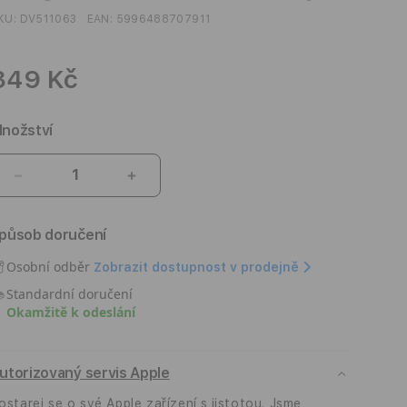
KU:
DV511063
EAN:
5996488707911
349 Kč
nožství
Snížit
Zvýšit
množství
množství
produktu
produktu
působ doručení
Kryt
Kryt
pro
pro
Osobní odběr
Zobrazit dostupnost v prodejně
iPhone
iPhone
Standardní doručení
Air
Air
Okamžitě k odeslání
Dviced
Dviced
Silicone
Silicone
MagSafe
MagSafe
utorizovaný servis Apple
Case
Case
–
–
ostarej se o své Apple zařízení s jistotou. Jsme