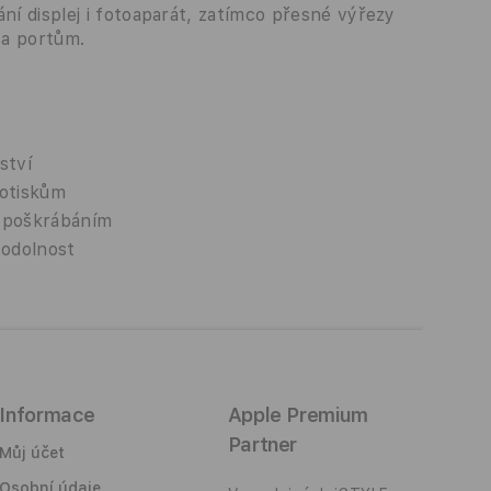
ní displej i fotoaparát, zatímco přesné výřezy
 a portům.
ství
 otiskům
d poškrábáním
 odolnost
Informace
Apple Premium
Partner
Můj účet
Osobní údaje