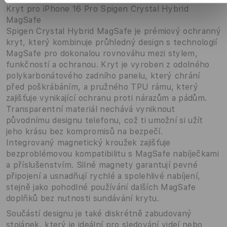
Kryt pro iPhone 16 Pro Spigen Crystal Hybrid
MagSafe
Spigen Crystal Hybrid MagSafe je prémiový ochranný
kryt, který kombinuje průhledný design s technologií
MagSafe pro dokonalou rovnováhu mezi stylem,
funkčností a ochranou. Kryt je vyroben z odolného
polykarbonátového zadního panelu, který chrání
před poškrábáním, a pružného TPU rámu, který
zajišťuje vynikající ochranu proti nárazům a pádům.
Transparentní materiál nechává vyniknout
původnímu designu telefonu, což ti umožní si užít
jeho krásu bez kompromisů na bezpečí.
Integrovaný magnetický kroužek zajišťuje
bezproblémovou kompatibilitu s MagSafe nabíječkami
a příslušenstvím. Silné magnety garantují pevné
připojení a usnadňují rychlé a spolehlivé nabíjení,
stejně jako pohodlné používání dalších MagSafe
doplňků bez nutnosti sundávání krytu.
Součástí designu je také diskrétně zabudovaný
stojánek, který je ideální pro sledování videí nebo