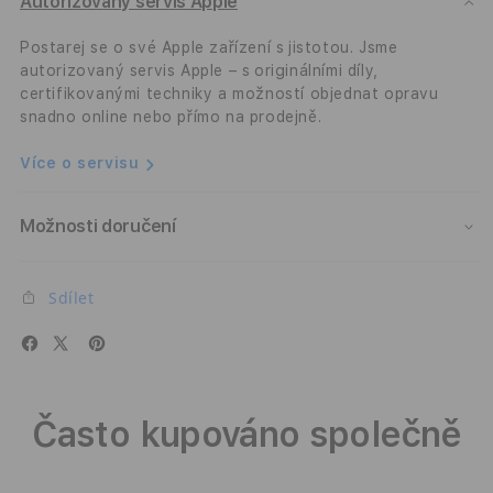
Hybrid
Hybr
Autorizovaný servis Apple
MagSafe
MagS
-
-
Postarej se o své Apple zařízení s jistotou. Jsme
bílý
bílý
autorizovaný servis Apple – s originálními díly,
certifikovanými techniky a možností objednat opravu
snadno online nebo přímo na prodejně.
Více o servisu
Možnosti doručení
Sdílet
Často kupováno společně