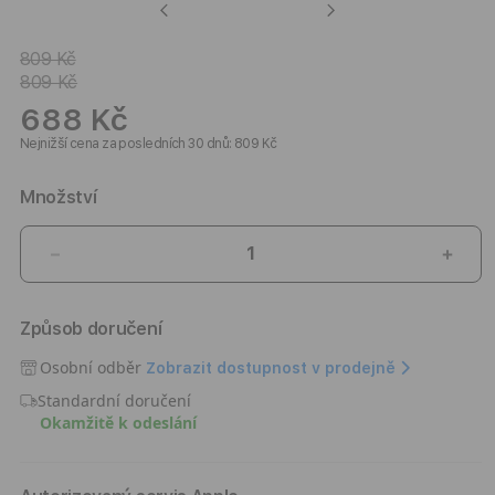
Previous
Next
809 Kč
809 Kč
688 Kč
Nejnižší cena za posledních 30 dnů: 809 Kč
Množství
Snížit
Zvýši
množství
množ
produktu
prod
Způsob doručení
Kryt
Kryt
pro
pro
Osobní odběr
Zobrazit dostupnost v prodejně
iPhone
iPho
Standardní doručení
16
16
Okamžitě k odeslání
Pro
Pro
Spigen
Spig
Crystal
Cryst