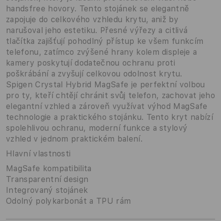
handsfree hovory. Tento stojánek se elegantně
zapojuje do celkového vzhledu krytu, aniž by
narušoval jeho estetiku. Přesné výřezy a citlivá
tlačítka zajišťují pohodlný přístup ke všem funkcím
telefonu, zatímco zvýšené hrany kolem displeje a
kamery poskytují dodatečnou ochranu proti
poškrábání a zvyšují celkovou odolnost krytu.
Spigen Crystal Hybrid MagSafe je perfektní volbou
pro ty, kteří chtějí chránit svůj telefon, zachovat jeho
elegantní vzhled a zároveň využívat výhod MagSafe
technologie a praktického stojánku. Tento kryt nabízí
spolehlivou ochranu, moderní funkce a stylový
vzhled v jednom praktickém balení.
Hlavní vlastnosti
MagSafe kompatibilita
Transparentní design
Integrovaný stojánek
Odolný polykarbonát a TPU rám