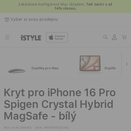
Přejít k
Zakázkové konfigurace Mac skladem.
Teď navíc s až
14% slevou.
obsahu
Vyber si svou prodejnu
Přihlásit
Košík
se
Doplňky pro Mac
Doplňky pro iPa
Kryt pro iPhone 16 Pro
Spigen Crystal Hybrid
MagSafe - bílý
SKU:
K-ACS08162
EAN:
8809971230742