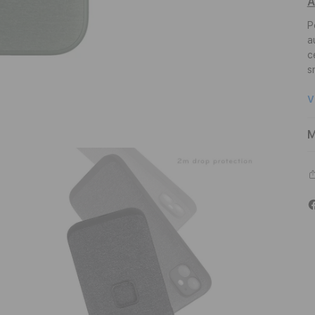
A
P
a
c
s
V
M