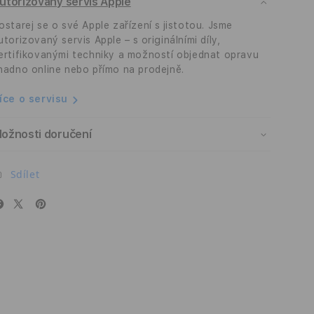
utorizovaný servis Apple
Mobile
Mobile
Everyday
Everyday
ostarej se o své Apple zařízení s jistotou. Jsme
Case
Case
utorizovaný servis Apple – s originálními díly,
V2
V2
ertifikovanými techniky a možností objednat opravu
-
-
nadno online nebo přímo na prodejně.
šalvějově
šalvějově
zelený
zelený
íce o servisu
ožnosti doručení
Sdílet