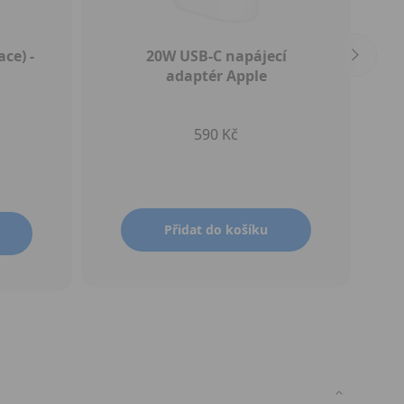
ce) -
20W USB‑C napájecí
adaptér Apple
590 Kč
Přidat do košíku