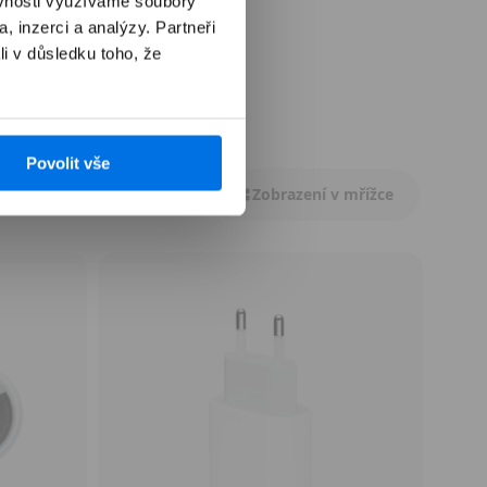
ěvnosti využíváme soubory
, inzerci a analýzy. Partneři
li v důsledku toho, že
Povolit vše
Zobrazení v mřížce