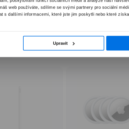
klam, poskytování funkcí sociálních médií a analýze naší návšt
tevřít
 náš web používáte, sdílíme se svými partnery pro sociální média
ultimédia
 s dalšími informacemi, které jste jim poskytli nebo které získa
odálním
Často kupováno společně
kně
Upravit
lňky