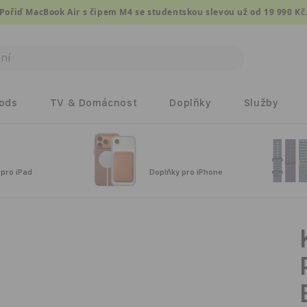
Pořiď MacBook Air s čipem M4 se studentskou slevou už od 19 990 Kč
Pods
TV & Domácnost
Doplňky
Služby
 pro iPad
Doplňky pro iPhone