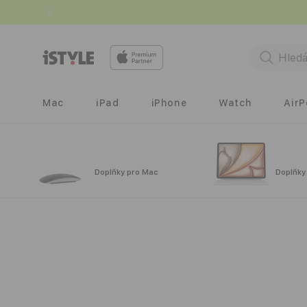
Přejít k
obsahu
Mac
iPad
iPhone
Watch
Air
Doplňky pro Mac
Doplňky
Přejít na
informace
o
produktu