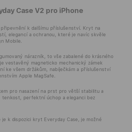
yday Case V2 pro iPhone
připevnění k dalšímu příslušenství. Kryt na
í, elegancí a ochranou, které je navíc skvěle
n Mobile.
gumovaný nárazník, to vše zabalené do krásného
e, je vestavěný magneticko mechanický zámek
ní ke všem držákům, nabíječkám a příslušenství
ušenstvím Apple MagSafe.
em pro nasazení na prst pro větší stabilitu a
 tenkost, perfektní úchop a eleganci bez
 je k dispozici kryt Everyday Case, je možné