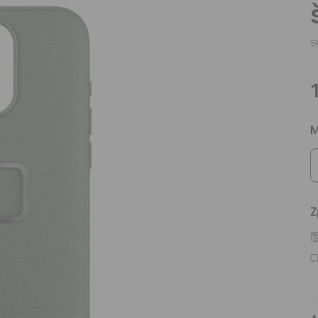
S
M
Z