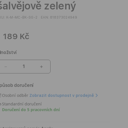
šalvějově zelený
KU:
K-M-MC-BK-SG-2
EAN:
818373024949
1 189 Kč
nožství
Snížit
Zvýšit
množství
množství
produktu
produktu
působ doručení
Kryt
Kryt
na
na
Osobní odběr
Zobrazit dostupnost v prodejně
iPhone
iPhone
Standardní doručení
15
15
Doručení do 5 pracovních dní
Pro
Pro
Peak
Peak
Design
Design