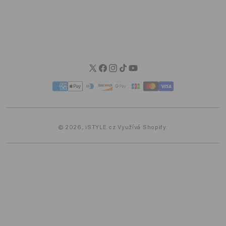
Informace EU Data Act
Možnosti dopravy
Možnosti platby
Blog iSTYLE
Twitter
Facebook
Instagram
TikTok
YouTube
Platební
metody
© 2026,
iSTYLE.cz
Využívá Shopify.