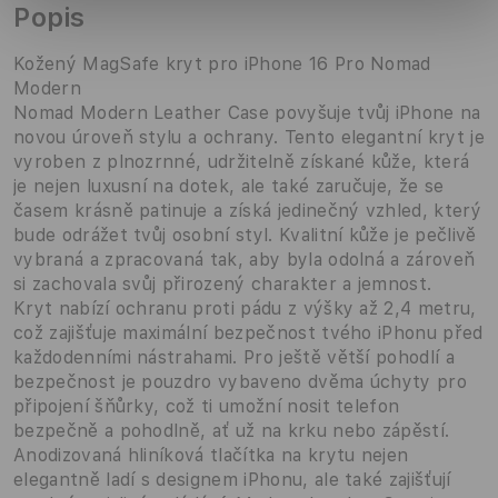
Popis
Kožený MagSafe kryt pro iPhone 16 Pro Nomad
Modern
Nomad Modern Leather Case povyšuje tvůj iPhone na
novou úroveň stylu a ochrany. Tento elegantní kryt je
vyroben z plnozrnné, udržitelně získané kůže, která
je nejen luxusní na dotek, ale také zaručuje, že se
časem krásně patinuje a získá jedinečný vzhled, který
bude odrážet tvůj osobní styl. Kvalitní kůže je pečlivě
vybraná a zpracovaná tak, aby byla odolná a zároveň
si zachovala svůj přirozený charakter a jemnost.
Kryt nabízí ochranu proti pádu z výšky až 2,4 metru,
což zajišťuje maximální bezpečnost tvého iPhonu před
každodenními nástrahami. Pro ještě větší pohodlí a
bezpečnost je pouzdro vybaveno dvěma úchyty pro
připojení šňůrky, což ti umožní nosit telefon
bezpečně a pohodlně, ať už na krku nebo zápěstí.
Anodizovaná hliníková tlačítka na krytu nejen
elegantně ladí s designem iPhonu, ale také zajišťují