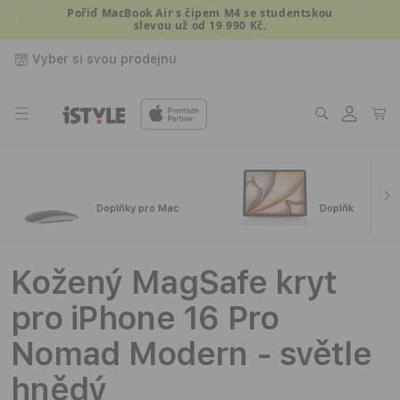
Přejít k
Pořiď MacBook Air s čipem M4 se studentskou
slevou už od 19 990 Kč.
obsahu
Vyber si svou prodejnu
Přihlásit
Košík
se
Doplňky pro Mac
Doplňky pro iPa
Kožený MagSafe kryt
pro iPhone 16 Pro
Nomad Modern - světle
hnědý