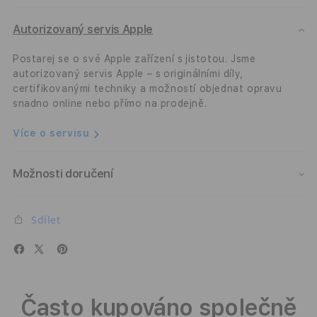
Pro
Pro
Nomad
Nom
Autorizovaný servis Apple
Modern
Mode
-
-
Postarej se o své Apple zařízení s jistotou. Jsme
světle
světl
autorizovaný servis Apple – s originálními díly,
hnědý
hněd
certifikovanými techniky a možností objednat opravu
snadno online nebo přímo na prodejně.
Více o servisu
Možnosti doručení
Sdílet
Často kupováno společně