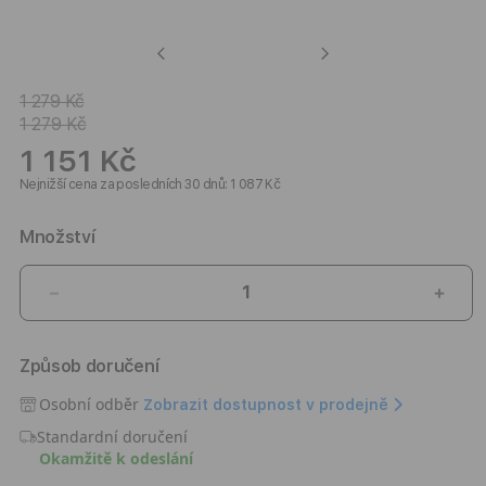
Previous
Next
1 279 Kč
1 279 Kč
1 151 Kč
Nejnižší cena za posledních 30 dnů: 1 087 Kč
Množství
Snížit
Zvýši
množství
množ
produktu
prod
Způsob doručení
Kožený
Kože
MagSafe
MagS
Osobní odběr
Zobrazit dostupnost v prodejně
kryt
kryt
Standardní doručení
pro
pro
Okamžitě k odeslání
iPhone
iPho
16
16