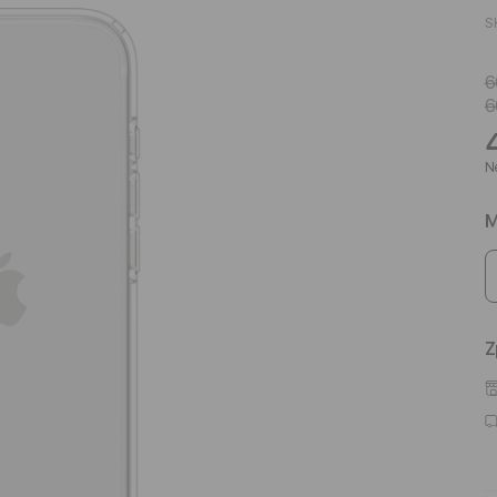
S
6
6
Ne
M
Z