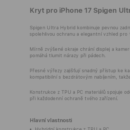
Kryt pro iPhone 17 Spigen Ult
Spigen Ultra Hybrid kombinuje pevnou zadn
spolehlivou ochranu a elegantní vzhled pro 
Mírně zvýšené okraje chrání displej a kame
pomáhá tlumit nárazy při pádech.
Přesné výřezy zajišťují snadný přístup ke k
kompatibilní s bezdrátovým nabíjením, takž
Konstrukce z TPU a PC materiálů spojuje od
při každodenní ochraně tvého zařízení.
Hlavní vlastnosti
Hybridní konstrukce z TPU a PC