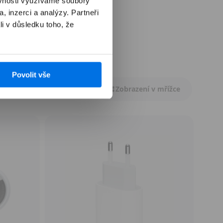
ěvnosti využíváme soubory
, inzerci a analýzy. Partneři
li v důsledku toho, že
Povolit vše
Zobrazení v mřížce