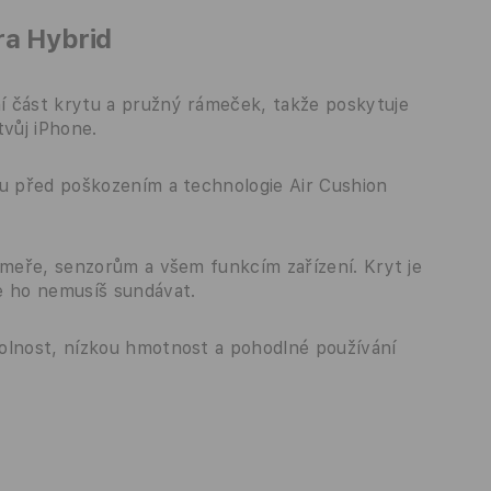
ra Hybrid
í část krytu a pružný rámeček, takže poskytuje
tvůj iPhone.
ru před poškozením a technologie Air Cushion
ameře, senzorům a všem funkcím zařízení. Kryt je
e ho nemusíš sundávat.
olnost, nízkou hmotnost a pohodlné používání