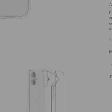
A
P
a
c
s
V
M