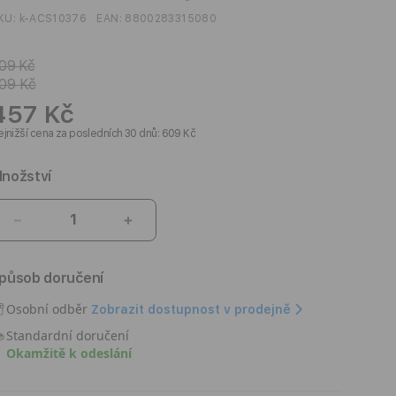
KU:
k-ACS10376
EAN:
8800283315080
09 Kč
09 Kč
457 Kč
jnižší cena za posledních 30 dnů: 609 Kč
nožství
Snížit
Zvýšit
množství
množství
produktu
produktu
působ doručení
Kryt
Kryt
pro
pro
Osobní odběr
Zobrazit dostupnost v prodejně
iPhone
iPhone
Standardní doručení
17
17
Okamžitě k odeslání
Spigen
Spigen
Ultra
Ultra
Hybrid
Hybrid