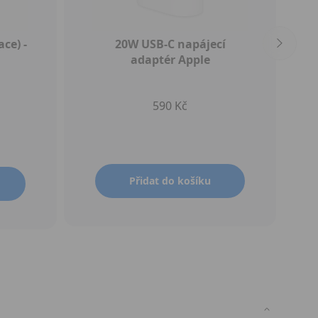
ce) -
20W USB‑C napájecí
adaptér Apple
590 Kč
Přidat do košíku