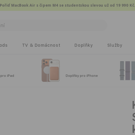
Pořiď MacBook Air s čipem M4 se studentskou slevou už od 19 990 Kč
Pods
TV & Domácnost
Doplňky
Služby
 pro iPad
Doplňky pro iPhone