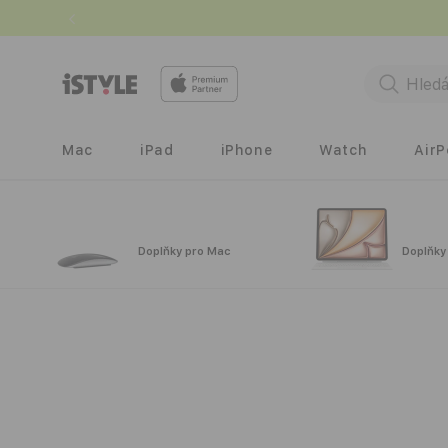
Přejít k
obsahu
Mac
iPad
iPhone
Watch
Air
Doplňky pro Mac
Doplňky
Přejít na
informace
o
produktu