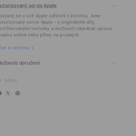
utorizovaný servis Apple
-
-
křišťálově
křišťálově
ostarej se o své Apple zařízení s jistotou. Jsme
čirý
čirý
utorizovaný servis Apple – s originálními díly,
ertifikovanými techniky a možností objednat opravu
nadno online nebo přímo na prodejně.
íce o servisu
ožnosti doručení
Sdílet