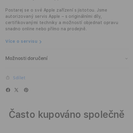
-
-
světle
světl
Postarej se o své Apple zařízení s jistotou. Jsme
mechový
mech
autorizovaný servis Apple – s originálními díly,
certifikovanými techniky a možností objednat opravu
snadno online nebo přímo na prodejně.
Více o servisu
Možnosti doručení
Sdílet
Často kupováno společně