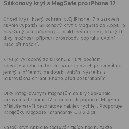
Silikonový kryt s MagSafe pro iPhone 17
Chceš kryt, který ochrání tvůj iPhone 17 a zároveň
skvěle vypadá? Silikonový kryt s MagSafe od Applu je
navržený jako příjemný a praktický doplněk, který ti
díky možnosti připnutí crossbody popruhu uvolní
ruce při nošení.
Kryt je vyrobený ze silikonu s 45% podílem
recyklovaného materiálu. Vnější povrch je hedvábně
jemný a příjemný na dotek, vnitřní výstelka z
mikrovlákna chrání iPhone před poškrábáním.
Díky integrovaným magnetům se kryt dokonale
zarovná s iPhonem 17 a umožní ti připnout MagSafe
příslušenství i bezdrátově nabíjet rychleji. Podporuje
nabíječky MagSafe i standardy Qi2.2 a Qi.
Každý kryt Apple je testován tisíce hodin, takže