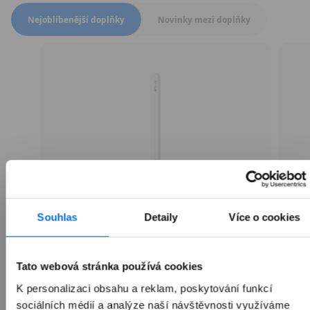
Přepnout zobrazení produktů
Nejoblíbenější doplňky
Novinky mezi doplňky
Souhlas
Detaily
Více o cookies
Apple Pencil (USB-C)
Tato webová stránka používá cookies
K personalizaci obsahu a reklam, poskytování funkcí
sociálních médií a analýze naší návštěvnosti využíváme