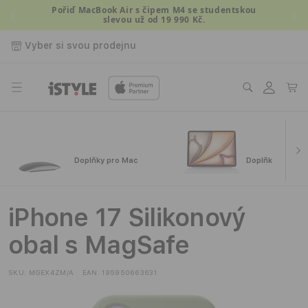
Přejít k
Pořiď MacBook Air s čipem M4 se studentskou
slevou už od 19 990 Kč.
obsahu
Vyber si svou prodejnu
Přihlásit
Košík
se
Doplňky pro Mac
Doplňky pro iPa
iPhone 17 Silikonový
obal s MagSafe
SKU:
MGEX4ZM/A
EAN:
195950663631