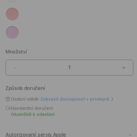
Množství
Snížit
Zvýši
množství
množ
produktu
prod
Způsob doručení
Silikonový
Silik
kryt
kryt
Osobní odběr
Zobrazit dostupnost v prodejně
na
na
Standardní doručení
iPhone
iPho
Okamžitě k odeslání
17
17
Apple
Appl
s
s
MagSafe
MagS
Autorizovaný servis Apple