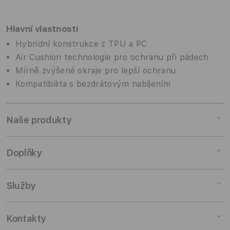
Hlavní vlastnosti
Hybridní konstrukce z TPU a PC
Air Cushion technologie pro ochranu při pádech
Mírně zvýšené okraje pro lepší ochranu
Kompatibilita s bezdrátovým nabíjením
Naše produkty
Mac
Doplňky
iPad
iPhone
Doplňky pro Mac
Služby
Watch
Doplňky pro iPad
AirPods
Doplňky pro iPhone
Pronájem
Kontakty
TV a domácnost
Doplňky pro Watch
Výkup zařízení