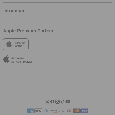
Doplňky
Doplňky pro AirPods
Slevy pro studenty
Odběr novinek
Informace
Zakázkové konfigurace
TV & Domácnost
Pojištění a záruka
Kontaktuj nás
Rozbalené produkty
AirTag & Doplňky
Skupinová ukázka
Prodejny
Můj účet
Apple Premium Partner
Cestování & Fotografie
Školení
Kariéra
Osobní údaje
Všechny doplňky
Nákup na splátky
Obchodní podmínky
V prodejnách iSTYLE najdeš vše od Applu a skvělý výběr
příslušenství od dalších špičkových značek.
Věrnostní program
Reklamační řád
Užij si vynikající služby před nákupem i po něm v příjemném
Apple služby
Sdělení spotřebitelům
prostředí, kde můžeš opravdu zažít Apple.
EPP Program
Spotřebitelské úvěry
Informace EU Data Act
Možnosti dopravy
Možnosti platby
Blog iSTYLE
Twitter
Facebook
Instagram
TikTok
YouTube
Platební
metody