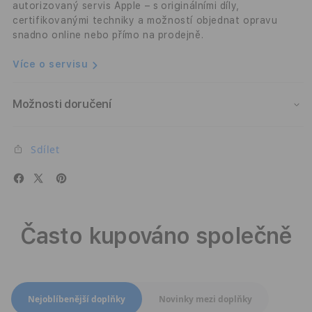
modro-
modr
autorizovaný servis Apple – s originálními díly,
šedý
šedý
certifikovanými techniky a možností objednat opravu
snadno online nebo přímo na prodejně.
Více o servisu
Možnosti doručení
Sdílet
Často kupováno společně
Přepnout zobrazení produktů
Nejoblíbenější doplňky
Novinky mezi doplňky