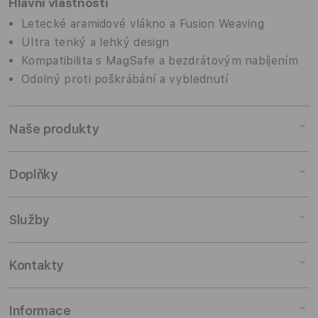
Hlavní vlastnosti
Letecké aramidové vlákno a Fusion Weaving
Ultra tenký a lehký design
Kompatibilita s MagSafe a bezdrátovým nabíjením
Odolný proti poškrábání a vyblednutí
Naše produkty
Mac
Doplňky
iPad
iPhone
Doplňky pro Mac
Služby
Watch
Doplňky pro iPad
AirPods
Doplňky pro iPhone
Pronájem
Kontakty
TV a domácnost
Doplňky pro Watch
Výkup zařízení
Doplňky
Doplňky pro AirPods
Slevy pro studenty
Odběr novinek
Informace