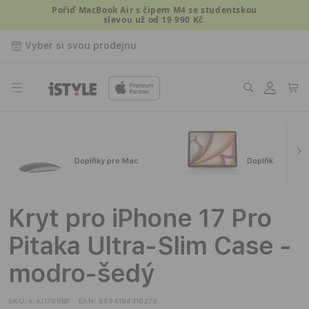
Přejít k
Pořiď MacBook Air s čipem M4 se studentskou
slevou už od 19 990 Kč.
obsahu
Vyber si svou prodejnu
Přihlásit
Košík
se
Doplňky pro Mac
Doplňky pro iPa
Kryt pro iPhone 17 Pro
Pitaka Ultra-Slim Case -
modro-šedý
SKU:
k-KI1706BP
EAN:
8594184316276