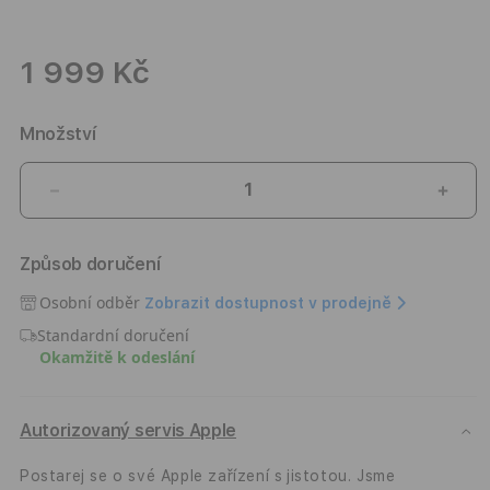
1 999 Kč
Množství
Snížit
Zvýši
množství
množ
produktu
prod
Způsob doručení
Kryt
Kryt
pro
pro
Osobní odběr
Zobrazit dostupnost v prodejně
iPhone
iPho
Standardní doručení
17
17
Okamžitě k odeslání
Pro
Pro
Pitaka
Pitak
Ultra-
Ultra
Slim
Slim
Autorizovaný servis Apple
Case
Case
-
-
Postarej se o své Apple zařízení s jistotou. Jsme