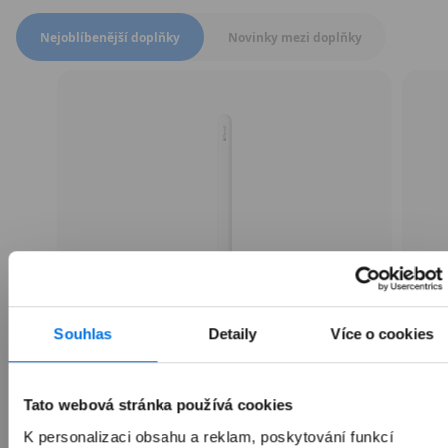
Přepnout zobrazení produktů
Nejoblíbenější doplňky
Novinky mezi doplňky
Souhlas
Detaily
Více o cookies
Apple Pencil (USB-C)
Tato webová stránka používá cookies
K personalizaci obsahu a reklam, poskytování funkcí