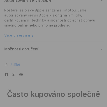
Case
Case
Autorizovaný servis Apple
-
-
černo-
čern
Postarej se o své Apple zařízení s jistotou. Jsme
šedý
šedý
autorizovaný servis Apple – s originálními díly,
certifikovanými techniky a možností objednat opravu
snadno online nebo přímo na prodejně.
Více o servisu
Možnosti doručení
Sdílet
Často kupováno společně