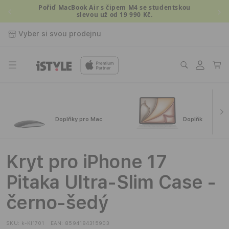
Přejít k
Pořiď MacBook Air s čipem M4 se studentskou
slevou už od 19 990 Kč.
obsahu
Vyber si svou prodejnu
Přihlásit
Košík
se
Doplňky pro Mac
Doplňky pro iPa
Kryt pro iPhone 17
Pitaka Ultra-Slim Case -
černo-šedý
SKU:
k-KI1701
EAN:
8594184315903