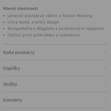
Hlavní vlastnosti
Letecké aramidové vlákno a Fusion Weaving
Ultra tenký a lehký design
Kompatibilita s MagSafe a bezdrátovým nabíjením
Odolný proti poškrábání a vyblednutí
Naše produkty
Mac
Doplňky
iPad
iPhone
Doplňky pro Mac
Služby
Watch
Doplňky pro iPad
AirPods
Doplňky pro iPhone
Pronájem
Kontakty
TV a domácnost
Doplňky pro Watch
Výkup zařízení