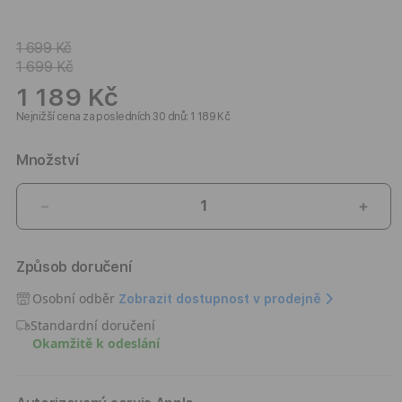
1 699 Kč
1 699 Kč
1 189 Kč
Nejnižší cena za posledních 30 dnů: 1 189 Kč
Množství
Snížit
Zvýši
množství
množ
produktu
prod
Způsob doručení
Kryt
Kryt
pro
pro
Osobní odběr
Zobrazit dostupnost v prodejně
iPhone
iPho
Standardní doručení
17
17
Okamžitě k odeslání
Pitaka
Pitak
Ultra-
Ultra
Slim
Slim