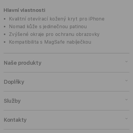
Hlavní vlastnosti
Kvalitní otevírací kožený kryt pro iPhone
Nomad kůže s jedinečnou patinou
Zvýšené okraje pro ochranu obrazovky
Kompatibilita s MagSafe nabíječkou
Naše produkty
Mac
Doplňky
iPad
iPhone
Doplňky pro Mac
Služby
Watch
Doplňky pro iPad
AirPods
Doplňky pro iPhone
Pronájem
Kontakty
TV a domácnost
Doplňky pro Watch
Výkup zařízení