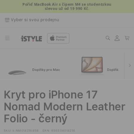
Přejít k
Pořiď MacBook Air s čipem M4 se studentskou
slevou už od 19 990 Kč.
obsahu
Vyber si svou prodejnu
Přihlásit
Košík
se
Doplňky pro Mac
Doplňky pro iPa
Kryt pro iPhone 17
Nomad Modern Leather
Folio - černý
SKU:
k-NM014216858
EAN:
856504014216