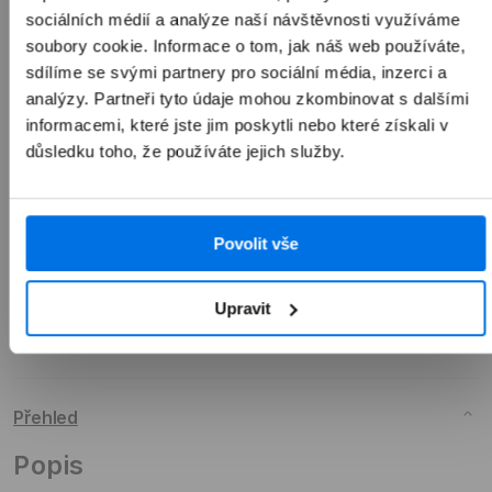
sociálních médií a analýze naší návštěvnosti využíváme
1 990 Kč
soubory cookie. Informace o tom, jak náš web používáte,
sdílíme se svými partnery pro sociální média, inzerci a
analýzy. Partneři tyto údaje mohou zkombinovat s dalšími
informacemi, které jste jim poskytli nebo které získali v
Přidat do košíku
důsledku toho, že používáte jejich služby.
Povolit vše
Upravit
Přehled
Popis