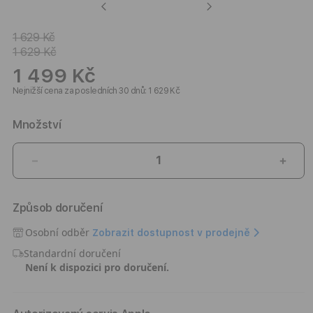
Previous
Next
1 629 Kč
1 629 Kč
1 499 Kč
Nejnižší cena za posledních 30 dnů: 1 629 Kč
Množství
Snížit
Zvýši
množství
množ
produktu
prod
Způsob doručení
Kryt
Kryt
pro
pro
Osobní odběr
Zobrazit dostupnost v prodejně
iPhone
iPho
Standardní doručení
17
17
Není k dispozici pro doručení.
Nomad
Nom
Modern
Mode
Leather
Leat