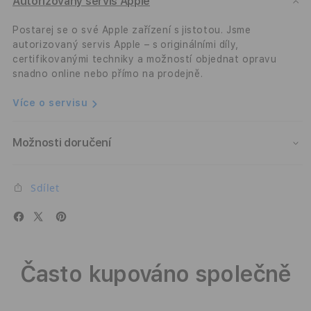
Folio
Folio
Autorizovaný servis Apple
-
-
černý
čern
Postarej se o své Apple zařízení s jistotou. Jsme
autorizovaný servis Apple – s originálními díly,
certifikovanými techniky a možností objednat opravu
snadno online nebo přímo na prodejně.
Více o servisu
Možnosti doručení
Sdílet
Často kupováno společně