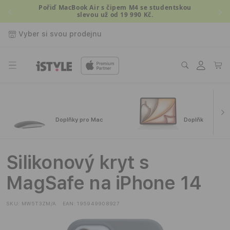
Přejít k
Pořiď MacBook Air s čipem M4 se studentskou
slevou už od 19 990 Kč.
obsahu
Vyber si svou prodejnu
Přihlásit
Košík
se
Doplňky pro Mac
Doplňky pro iPa
Silikonový kryt s
MagSafe na iPhone 14
SKU:
MW5T3ZM/A
EAN:
195949908927