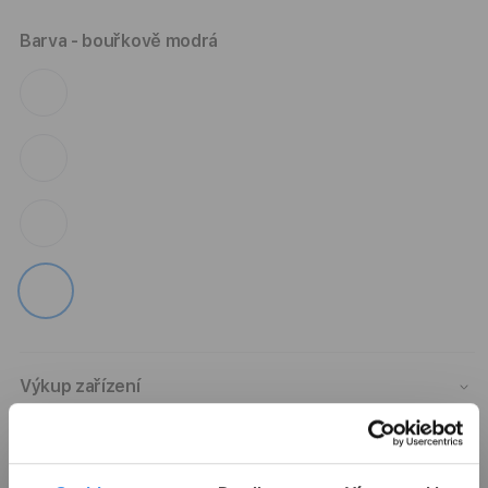
Barva
- bouřkově modrá
Výkup zařízení
Autorizovaný servis Apple