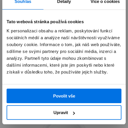
Souhlas
Detaily
Více o cookies
Možnosti doručení
Tato webová stránka používá cookies
K personalizaci obsahu a reklam, poskytování funkcí
sociálních médií a analýze naší návštěvnosti využíváme
soubory cookie. Informace o tom, jak náš web používáte,
sdílíme se svými partnery pro sociální média, inzerci a
Přehled
analýzy. Partneři tyto údaje mohou zkombinovat s
dalšími informacemi, které jste jim poskytli nebo které
Popis
získali v důsledku toho, že používáte jejich služby.
Specifikace
Silikonový kryt s MagSafe navrhl Apple jako příjemný
doplněk na ochranu tvého iPhonu. Kryt je vyrobený s
55% obsahem recyklovaného silikonu a má na vnější
Povolit vše
Mohlo by se ti taky líbit
straně hedvábně jemný povrch, který se příjemně
drží. Na vnitřní straně přístroj chrání podšívka z
jemného mikrovlákna. Kryt hladce funguje s
Upravit
Ovládáním fotoaparátu – má safírovou plošku s
vodivou vrstvou, která přenáší pohyby prstu z krytu