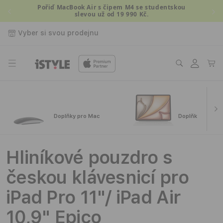
Přejít k
Pořiď MacBook Air s čipem M4 se studentskou
slevou už od 19 990 Kč.
obsahu
Vyber si svou prodejnu
Přihlásit
Košík
se
Doplňky pro Mac
Doplňky pro iPa
Hliníkové pouzdro s
českou klávesnicí pro
iPad Pro 11"/ iPad Air
10,9" Epico