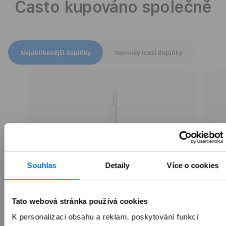
Často kupováno společně
Přepnout zobrazení produktů
Nejoblíbenější doplňky
Novinky mezi doplňky
Souhlas
Detaily
Více o cookies
Tato webová stránka používá cookies
K personalizaci obsahu a reklam, poskytování funkcí