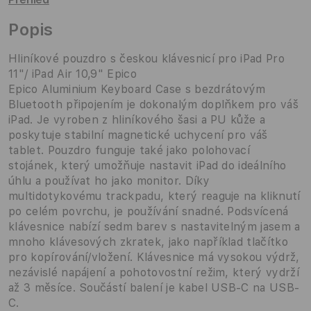
Popis
Hliníkové pouzdro s českou klávesnicí pro iPad Pro
11"/ iPad Air 10,9" Epico
Epico Aluminium Keyboard Case s bezdrátovým
Bluetooth připojením je dokonalým doplňkem pro váš
iPad. Je vyroben z hliníkového šasi a PU kůže a
poskytuje stabilní magnetické uchycení pro váš
tablet. Pouzdro funguje také jako polohovací
stojánek, který umožňuje nastavit iPad do ideálního
úhlu a používat ho jako monitor. Díky
multidotykovému trackpadu, který reaguje na kliknutí
po celém povrchu, je používání snadné. Podsvícená
klávesnice nabízí sedm barev s nastavitelným jasem a
mnoho klávesových zkratek, jako například tlačítko
pro kopírování/vložení. Klávesnice má vysokou výdrž,
nezávislé napájení a pohotovostní režim, který vydrží
až 3 měsíce. Součástí balení je kabel USB-C na USB-
C.