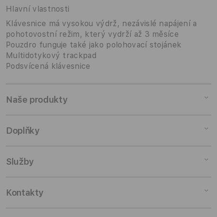
Hlavní vlastnosti
Klávesnice má vysokou výdrž, nezávislé napájení a
pohotovostní režim, který vydrží až 3 měsíce
Pouzdro funguje také jako polohovací stojánek
Multidotykový trackpad
Podsvícená klávesnice
Naše produkty
Mac
Doplňky
iPad
iPhone
Doplňky pro Mac
Služby
Watch
Doplňky pro iPad
AirPods
Doplňky pro iPhone
Pronájem
Kontakty
TV a domácnost
Doplňky pro Watch
Výkup zařízení