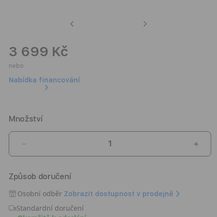
Previous
Next
3 699 Kč
nebo
Nabídka financování
Množství
Snížit
Zvýši
množství
množ
produktu
prod
Způsob doručení
Hliníkové
Hliní
pouzdro
pouz
Osobní odběr
Zobrazit dostupnost v prodejně
s
s
Standardní doručení
českou
česk