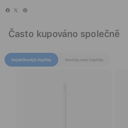
Často kupováno společně
Přepnout zobrazení produktů
Nejoblíbenější doplňky
Novinky mezi doplňky