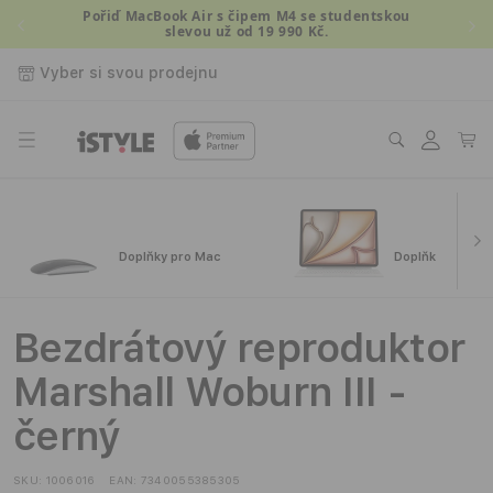
Přejít k
Pořiď MacBook Air s čipem M4 se studentskou
slevou už od 19 990 Kč.
obsahu
Vyber si svou prodejnu
Přihlásit
Košík
se
Doplňky pro Mac
Doplňky pro iPa
Bezdrátový reproduktor
Marshall Woburn III -
černý
SKU:
1006016
EAN:
7340055385305