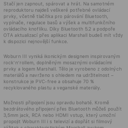
Stačí jen zapnout, spárovat a hrát. Na samotném
reproduktoru najdeš veškeré potřebné ovládací
prvky, včetně tlačítka pro párování Bluetooth,
vypínače, regulace basů a výšek a multifunkčního
ovládacího knoflíku. Díky Bluetooth 5.2 a podpoře
OTA aktualizací přes aplikaci Marshall budeš mít vždy
k dispozici nejnovější funkce.
Woburn III vyniká ikonickým designem inspirovaným
rock’n’rollem, doplněným mosaznými ovládacími
prvky a logem Marshall. Tělo je vyrobeno z odolných
materiálů a navrženo s ohledem na udržitelnost –
konstrukce je PVC-free a obsahuje 70 %
recyklovaného plastu a veganské materiály.
Možnosti připojení jsou opravdu bohaté. Kromě
bezdrátového připojení přes Bluetooth můžeš použít
3,5mm jack, RCA nebo HDMI vstup, který umožní
propojit Woburn III i s televizí a dopřát si filmový
zážitek s charakteristickým Marshall zvukem.