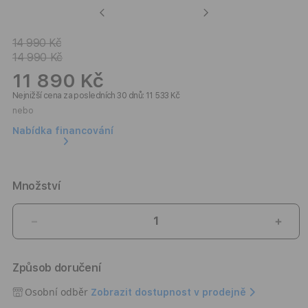
Previous
Next
14 990 Kč
14 990 Kč
11 890 Kč
Nejnižší cena za posledních 30 dnů: 11 533 Kč
nebo
Nabídka financování
Množství
Snížit
Zvýši
množství
množ
produktu
prod
Způsob doručení
Bezdrátový
Bezd
reproduktor
repr
Osobní odběr
Zobrazit dostupnost v prodejně
Marshall
Mars