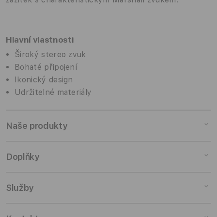
Hlavní vlastnosti
Široký stereo zvuk
Bohaté připojení
Ikonický design
Udržitelné materiály
Naše produkty
Mac
Doplňky
iPad
iPhone
Doplňky pro Mac
Služby
Watch
Doplňky pro iPad
AirPods
Doplňky pro iPhone
Pronájem