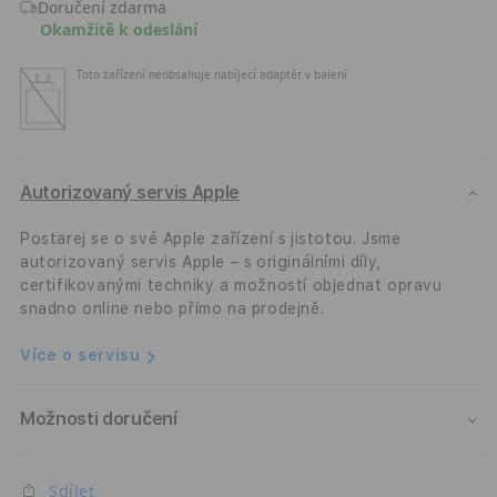
Doručení zdarma
Woburn
Wobu
Okamžitě k odeslání
III
III
-
-
Toto zařízení neobsahuje nabíjecí adaptér v balení.
černý
čern
Autorizovaný servis Apple
Postarej se o své Apple zařízení s jistotou. Jsme
autorizovaný servis Apple – s originálními díly,
certifikovanými techniky a možností objednat opravu
snadno online nebo přímo na prodejně.
Více o servisu
Možnosti doručení
Sdílet