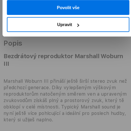
Povolit vše
Upravit
Přehled
Popis
Bezdrátový reproduktor Marshall Woburn
III
Marshall Woburn III přináší ještě širší stereo zvuk než
předchozí generace. Díky vylepšeným výškovým
reproduktorům natočeným směrem ven a upraveným
zvukovodům získáš plný a prostorový zvuk, který tě
obklopí v celé místnosti. Typický Marshall sound je
nyní ještě více pohlcující a ideální pro poslech hudby,
který si užiješ naplno.