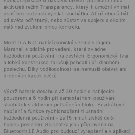
Pomocí aplikace si nastavíš úroveň potlačení nebo
aktivuješ režim Transparency, který ti umožní vnímat
okolí bez nutnosti vyndat sluchátka. Ať už chceš být
od světa odříznutý, nebo zůstat ve spojení s okolím,
máš nad zvukem plnou kontrolu.
Motif II A.N.C. nabízí ikonický vzhled s logem
Marshall a odolné provedení, které zvládne
každodenní používání i na cestách. Ergonomický tvar
a lehká konstrukce zaručují pohodlí i při dlouhém
poslechu. Díky voděodolnosti se nemusíš obávat ani
drobných kapek deště.
Výdrž baterie dosahuje až 30 hodin s nabíjecím
pouzdrem a 6 hodin při samostatném používání
sluchátek s aktivním potlačením hluku. Bezdrátové
nabíjení a funkce rychlonabíjení ti usnadní
každodenní používání – za 15 minut získáš další
hodinu poslechu. Sluchátka jsou připravena na
Bluetooth LE Audio pro budoucí vylepšení a v aplikaci