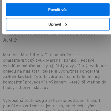
Povolit vše
Přehled
Popis
Upravit
Bezdrátová sluchátka Marshall Motif II
A.N.C.
Marshall Motif II A.N.C. ti umožní vzít si
charakteristický zvuk Marshall kamkoli. Pečlivě
vyladěné měniče poskytují čistý a vyvážený zvuk bez
ohledu na hlasitost, takže si vychutnáš koncertní
zážitek kdykoli. Tyto bezdrátové špunty kombinují
kompaktní provedení s výkonem, který tě vtáhne do
hudby od první skladby.
Vylepšená technologie aktivního potlačení hluku ti
pomůže soustředit se jen na to, co chceš slyšet.