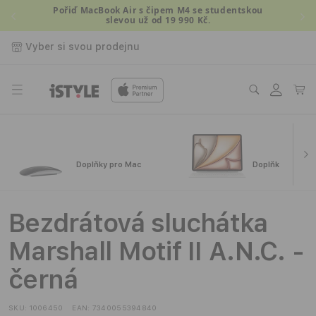
Přejít k
Pořiď MacBook Air s čipem M4 se studentskou
slevou už od 19 990 Kč.
obsahu
Vyber si svou prodejnu
Přihlásit
Košík
se
Doplňky pro Mac
Doplňky pro iPa
Bezdrátová sluchátka
Marshall Motif II A.N.C. -
černá
SKU:
1006450
EAN:
7340055394840