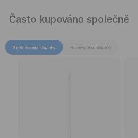
Často kupováno společně
Přepnout zobrazení produktů
Nejoblíbenější doplňky
Novinky mezi doplňky