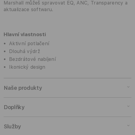
Marshall můžeš spravovat EQ, ANC, Transparency a
aktualizace softwaru.
Hlavní vlastnosti
Aktivní potlačení
Dlouhá výdrž
Bezdrátové nabíjení
Ikonický design
Naše produkty
Mac
Doplňky
iPad
iPhone
Doplňky pro Mac
Služby
Watch
Doplňky pro iPad