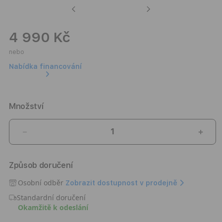
Previous
Next
4 990 Kč
nebo
Nabídka financování
Množství
Snížit
Zvýši
množství
množ
produktu
prod
Způsob doručení
Bezdrátová
Bezd
sluchátka
sluc
Osobní odběr
Zobrazit dostupnost v prodejně
Marshall
Mars
Standardní doručení
Motif
Motif
Okamžitě k odeslání
II
II
A.N.C.
A.N.