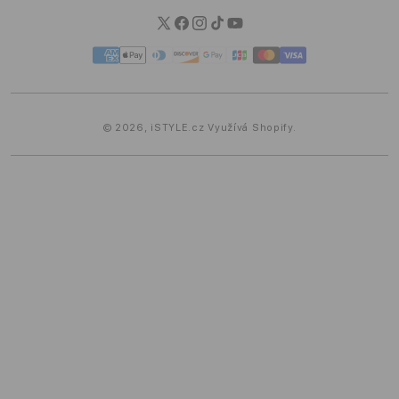
Blog iSTYLE
Twitter
Facebook
Instagram
TikTok
YouTube
Platební
metody
© 2026,
iSTYLE.cz
Využívá Shopify.