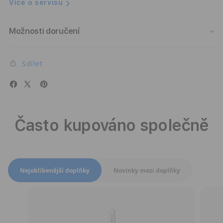
Více o servisu
Možnosti doručení
Sdílet
Často kupováno společně
Přepnout zobrazení produktů
Nejoblíbenější doplňky
Novinky mezi doplňky