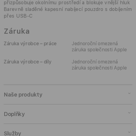
přizpůsobuje okolnímu prostředí a blokuje vnější hluk
Barevně sladěné kapesní nabíjecí pouzdro s dobíjením
přes USB‑C
Záruka
Záruka výrobce – práce
Jednoroční omezená
záruka společnosti Apple
Záruka výrobce – díly
Jednoroční omezená
záruka společnosti Apple
Naše produkty
Mac
Doplňky
iPad
iPhone
Doplňky pro Mac
Služby