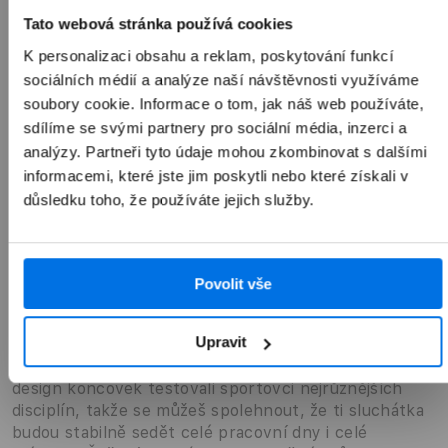
Tato webová stránka používá cookies
K personalizaci obsahu a reklam, poskytování funkcí
sociálních médií a analýze naší návštěvnosti využíváme
soubory cookie. Informace o tom, jak náš web používáte,
sdílíme se svými partnery pro sociální média, inzerci a
analýzy. Partneři tyto údaje mohou zkombinovat s dalšími
informacemi, které jste jim poskytli nebo které získali v
důsledku toho, že používáte jejich služby.
Přehled
Popis
Povolit vše
Navržená pro pohodlí
Upravit
Beats Fit Pro mají pohodlné zajišťovací koncovky,
které se pružně přizpůsobují tvaru ucha. Univerzální
design koncovek testovali sportovci nejrůznějších
disciplín, takže se můžeš spolehnout, že ti sluchátka
budou stabilně sedět celé pracovní dny i celé