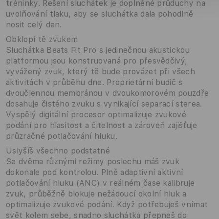
tréninky. Řešení sluchátek je doplněné průduchy na
uvolňování tlaku, aby se sluchátka dala pohodlně
nosit celý den.
Obklopí tě zvukem
Sluchátka Beats Fit Pro s jedinečnou akustickou
platformou jsou konstruovaná pro přesvědčivý,
vyvážený zvuk, který tě bude provázet při všech
aktivitách v průběhu dne. Proprietární budič s
dvoučlennou membránou v dvoukomorovém pouzdře
dosahuje čistého zvuku s vynikající separací sterea.
Vyspělý digitální procesor optimalizuje zvukové
podání pro hlasitost a čitelnost a zároveň zajišťuje
průzračné potlačování hluku.
Uslyšíš všechno podstatné
Se dvěma různými režimy poslechu máš zvuk
dokonale pod kontrolou. Plně adaptivní aktivní
potlačování hluku (ANC) v reálném čase kalibruje
zvuk, průběžně blokuje nežádoucí okolní hluk a
optimalizuje zvukové podání. Když potřebuješ vnímat
svět kolem sebe, snadno sluchátka přepneš do