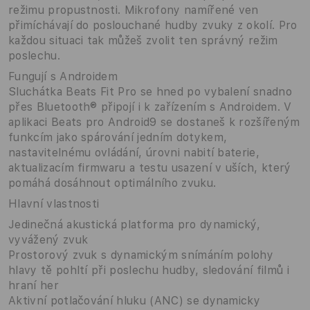
režimu propustnosti. Mikrofony namířené ven
přimíchávají do poslouchané hudby zvuky z okolí. Pro
každou situaci tak můžeš zvolit ten správný režim
poslechu.
Fungují s Androidem
Sluchátka Beats Fit Pro se hned po vybalení snadno
přes Bluetooth® připojí i k zařízením s Androidem. V
aplikaci Beats pro Android9 se dostaneš k rozšířeným
funkcím jako spárování jedním dotykem,
nastavitelnému ovládání, úrovni nabití baterie,
aktualizacím firmwaru a testu usazení v uších, který
pomáhá dosáhnout optimálního zvuku.
Hlavní vlastnosti
Jedinečná akustická platforma pro dynamický,
vyvážený zvuk
Prostorový zvuk s dynamickým snímáním polohy
hlavy tě pohltí při poslechu hudby, sledování filmů i
hraní her
Aktivní potlačování hluku (ANC) se dynamicky