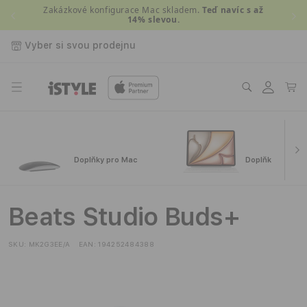
Přejít k
Zakázkové konfigurace Mac skladem.
Teď navíc s až
14% slevou.
obsahu
Vyber si svou prodejnu
Přihlásit
Košík
se
Doplňky pro Mac
Doplňky pro iPa
Beats Studio Buds+
SKU:
MK2G3EE/A
EAN:
194252484388