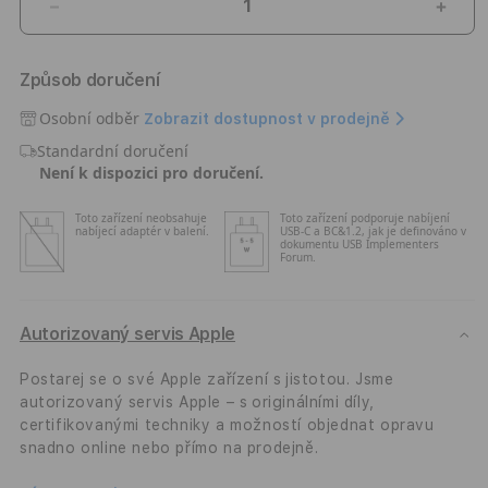
Snížit
Zvýši
množství
množ
produktu
prod
Způsob doručení
Bezdrátová
Bezd
sluchátka
sluc
Osobní odběr
Zobrazit dostupnost v prodejně
Beats
Beat
Standardní doručení
Fit
Fit
Není k dispozici pro doručení.
Pro
Pro
–
–
Toto zařízení neobsahuje
Toto zařízení podporuje nabíjení
bílá
bílá
nabíjecí adaptér v balení.
USB-C a BC&1.2, jak je definováno v
dokumentu USB Implementers
Forum.
Autorizovaný servis Apple
Postarej se o své Apple zařízení s jistotou. Jsme
autorizovaný servis Apple – s originálními díly,
certifikovanými techniky a možností objednat opravu
snadno online nebo přímo na prodejně.