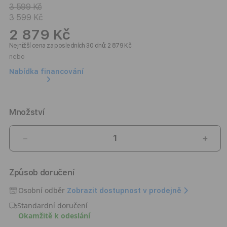
3 599 Kč
3 599 Kč
2 879 Kč
Nejnižší cena za posledních 30 dnů: 2 879 Kč
nebo
Nabídka financování
Množství
Snížit
Zvýši
množství
množ
produktu
prod
Způsob doručení
Batoh
Bato
Thule
Thul
Osobní odběr
Zobrazit dostupnost v prodejně
Subterra
Subt
Standardní doručení
2
2
Okamžitě k odeslání
(21
(21