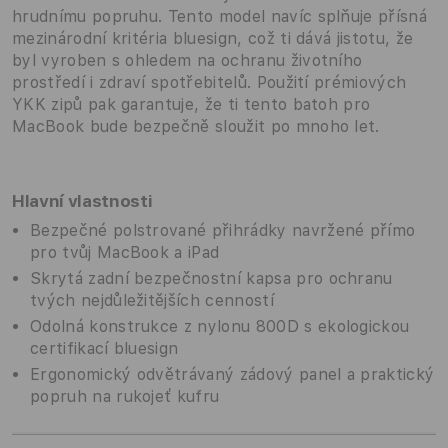
hrudnímu popruhu. Tento model navíc splňuje přísná
mezinárodní kritéria bluesign, což ti dává jistotu, že
byl vyroben s ohledem na ochranu životního
prostředí i zdraví spotřebitelů. Použití prémiových
YKK zipů pak garantuje, že ti tento batoh pro
MacBook bude bezpečně sloužit po mnoho let.
Hlavní vlastnosti
Bezpečné polstrované přihrádky navržené přímo
pro tvůj MacBook a iPad
Skrytá zadní bezpečnostní kapsa pro ochranu
tvých nejdůležitějších cenností
Odolná konstrukce z nylonu 800D s ekologickou
certifikací bluesign
Ergonomický odvětrávaný zádový panel a praktický
popruh na rukojeť kufru