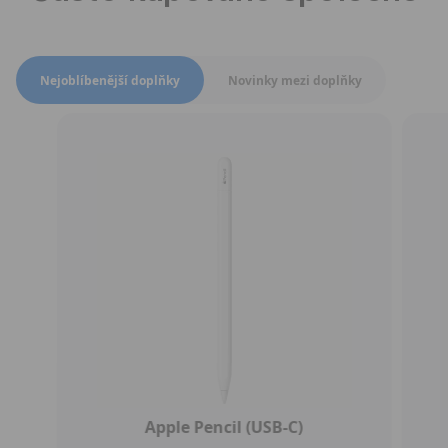
Přepnout zobrazení produktů
Nejoblíbenější doplňky
Novinky mezi doplňky
Apple Pencil (USB-C)