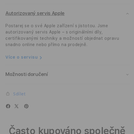
l)
l)
-
-
modrý
modr
Autorizovaný servis Apple
Postarej se o své Apple zařízení s jistotou. Jsme
autorizovaný servis Apple – s originálními díly,
certifikovanými techniky a možností objednat opravu
snadno online nebo přímo na prodejně.
Více o servisu
Možnosti doručení
Sdílet
Často kupováno společně