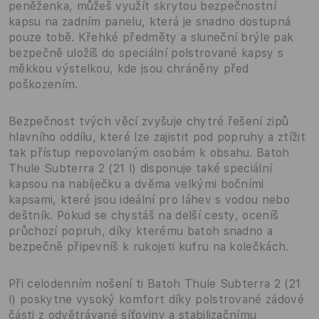
peněženka, můžeš využít skrytou bezpečnostní
kapsu na zadním panelu, která je snadno dostupná
pouze tobě. Křehké předměty a sluneční brýle pak
bezpečně uložíš do speciální polstrované kapsy s
měkkou výstelkou, kde jsou chráněny před
poškozením.
Bezpečnost tvých věcí zvyšuje chytré řešení zipů
hlavního oddílu, které lze zajistit pod popruhy a ztížit
tak přístup nepovolaným osobám k obsahu. Batoh
Thule Subterra 2 (21 l) disponuje také speciální
kapsou na nabíječku a dvěma velkými bočními
kapsami, které jsou ideální pro láhev s vodou nebo
deštník. Pokud se chystáš na delší cesty, oceníš
průchozí popruh, díky kterému batoh snadno a
bezpečně připevníš k rukojeti kufru na kolečkách.
Při celodenním nošení ti Batoh Thule Subterra 2 (21
l) poskytne vysoký komfort díky polstrované zádové
části z odvětrávané síťoviny a stabilizačnímu