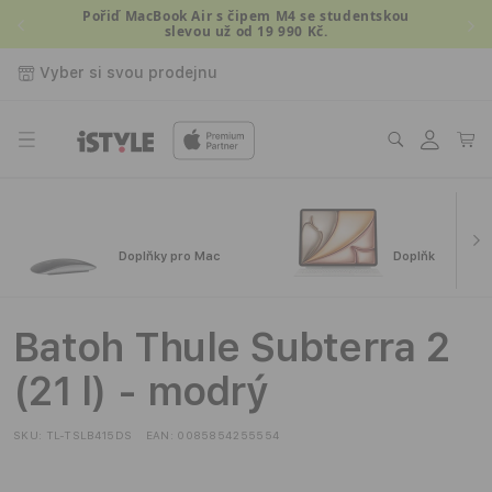
Přejít k
Pořiď MacBook Air s čipem M4 se studentskou
slevou už od 19 990 Kč.
obsahu
Vyber si svou prodejnu
Přihlásit
Košík
se
Doplňky pro Mac
Doplňky pro iPa
Batoh Thule Subterra 2
(21 l) - modrý
SKU:
TL-TSLB415DS
EAN:
0085854255554