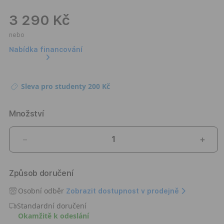
3 290 Kč
nebo
Nabídka financování
Sleva pro studenty 200 Kč
Množství
Snížit
Zvýši
množství
množ
produktu
prod
Způsob doručení
Apple
Appl
Pencil
Penci
Osobní odběr
Zobrazit dostupnost v prodejně
(2.
(2.
Standardní doručení
generace)
gene
Okamžitě k odeslání