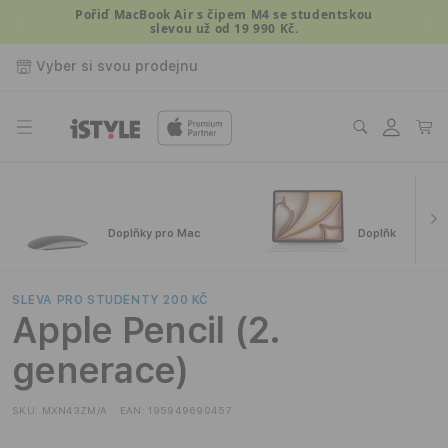
Přejít k
Pořiď MacBook Air s čipem M4 se studentskou
slevou už od 19 990 Kč.
obsahu
Vyber si svou prodejnu
Přihlásit
Košík
se
Doplňky pro Mac
Doplňky pro iPa
SLEVA PRO STUDENTY 200 KČ
Apple Pencil (2.
generace)
SKU:
MXN43ZM/A
EAN:
195949690457