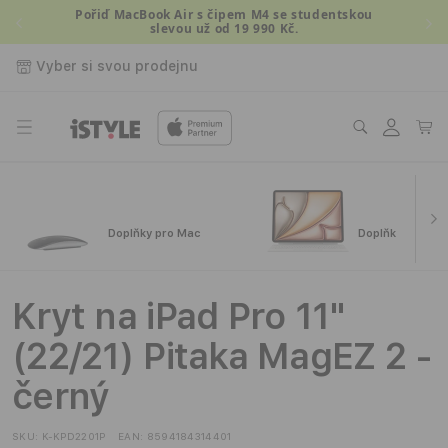
Přejít k
Pořiď MacBook Air s čipem M4 se studentskou
slevou už od 19 990 Kč.
obsahu
Vyber si svou prodejnu
Přihlásit
Košík
se
Doplňky pro Mac
Doplňky pro iPa
Kryt na iPad Pro 11"
(22/21) Pitaka MagEZ 2 -
černý
SKU:
K-KPD2201P
EAN:
8594184314401