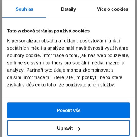
Již není v prodeji
Souhlas
Detaily
Více o cookies
Výkup zařízení
Tato webová stránka používá cookies
K personalizaci obsahu a reklam, poskytování funkcí
sociálních médií a analýze naší návštěvnosti využíváme
Autorizovaný servis Apple
soubory cookie. Informace o tom, jak náš web používáte,
sdílíme se svými partnery pro sociální média, inzerci a
Možnosti doručení
analýzy. Partneři tyto údaje mohou zkombinovat s
dalšími informacemi, které jste jim poskytli nebo které
získali v důsledku toho, že používáte jejich služby.
Povolit vše
Přehled
Upravit
Popis