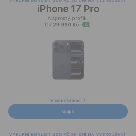
VÝKUPNÍ BONUS 1 500 KČ
k
30 DNÍ NA VYZKOUŠENÍ
iPhone 17 Pro
c
Naprostý profík.
e
Od
29 990 Kč
:
Více informací
Koupit
VÝKUPNÍ BONUS 1 500 KČ
30 DNÍ NA VYZKOUŠENÍ