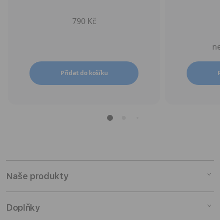
790 Kč
ne
Přidat do košíku
Naše produkty
Mac
Doplňky
iPad