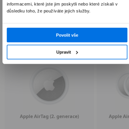
informacemi, které jste jim poskytli nebo které získali v
Rychlá objednávka
důsledku toho, že používáte jejich služby.
Přepnout zobrazení produktů
Povolit vše
Apple AirTag
Apple AirPods
Nabíjení a kabely
Upravit
Apple AirTag (2. generace)
Apple Air