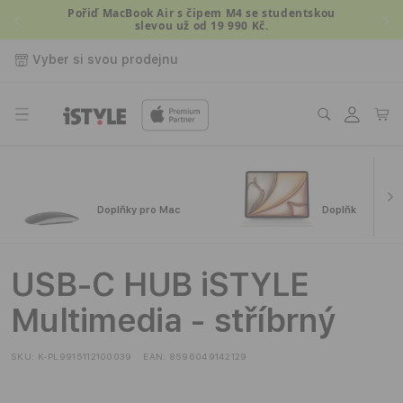
Přejít k
Pořiď MacBook Air s čipem M4 se studentskou
slevou už od 19 990 Kč.
obsahu
Vyber si svou prodejnu
Přihlásit
Košík
se
Doplňky pro Mac
Doplňky pro iPa
USB-C HUB iSTYLE
Multimedia - stříbrný
SKU:
K-PL9915112100039
EAN:
8596049142129