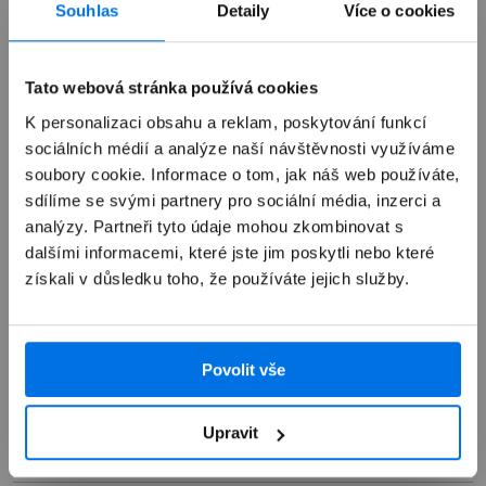
Souhlas
Detaily
Více o cookies
Výkup zařízení
Tato webová stránka používá cookies
K personalizaci obsahu a reklam, poskytování funkcí
Autorizovaný servis Apple
sociálních médií a analýze naší návštěvnosti využíváme
soubory cookie. Informace o tom, jak náš web používáte,
sdílíme se svými partnery pro sociální média, inzerci a
Možnosti doručení
analýzy. Partneři tyto údaje mohou zkombinovat s
dalšími informacemi, které jste jim poskytli nebo které
získali v důsledku toho, že používáte jejich služby.
Povolit vše
Přehled
Popis
Upravit
Specifikace
USB-C HUB iSTYLE Multimedia - stříbrný