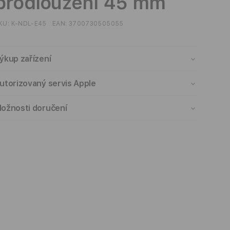
prodloužení 45 mm
KU:
K-NDL-E45
EAN:
3700730505055
ýkup zařízení
utorizovaný servis Apple
ožnosti doručení