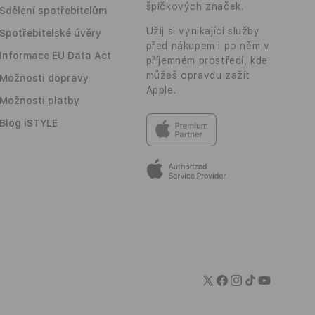
špičkových značek.
Sdělení spotřebitelům
Užij si vynikající služby
Spotřebitelské úvěry
před nákupem i po něm v
Informace EU Data Act
příjemném prostředí, kde
můžeš opravdu zažít
Možnosti dopravy
Apple.
Možnosti platby
Blog iSTYLE
Twitter
Facebook
Instagram
TikTok
YouTube
Platební