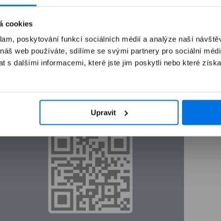
á cookies
klam, poskytování funkcí sociálních médií a analýze naší návšt
 náš web používáte, sdílíme se svými partnery pro sociální média
 s dalšími informacemi, které jste jim poskytli nebo které získa
tevřít
ultimédia
odálním
kně
Upravit