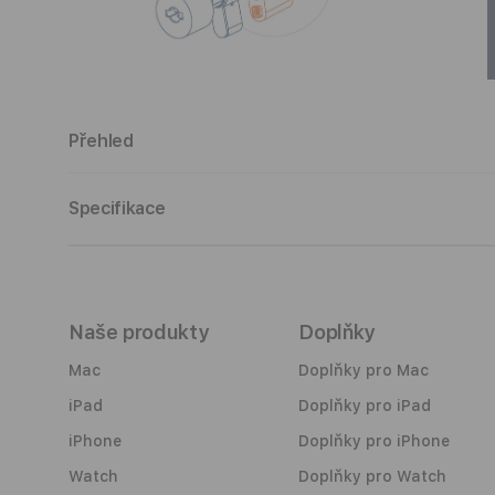
Otevřít
O
multimédia
m
4
5
v
v
Přehled
modálním
m
okně
o
Popis
Specifikace
Naše produkty
Doplňky
Mac
Doplňky pro Mac
iPad
Doplňky pro iPad
iPhone
Doplňky pro iPhone
Watch
Doplňky pro Watch