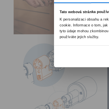
Tato webová stránka použív
K personalizaci obsahu a re
cookie. Informace o tom, jak
tyto údaje mohou zkombinovat
Otevřít
O
používáte jejich služby.
multimédia
m
2
3
v
v
modálním
m
okně
o