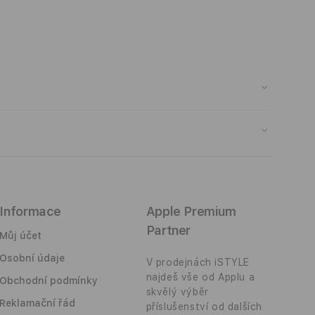
mohli zámek přizpůsobit tloušťce vašich dveří
Informace
Apple Premium
Partner
Můj účet
Osobní údaje
V prodejnách iSTYLE
najdeš vše od Applu a
Obchodní podmínky
skvělý výběr
Reklamační řád
příslušenství od dalších