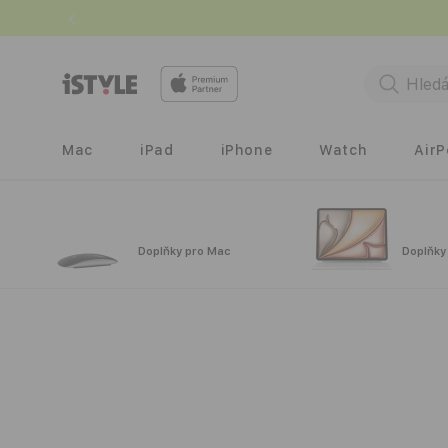
Přejít k
obsahu
Mac
iPad
iPhone
Watch
Air
Doplňky pro Mac
Doplňky
Přejít na
informace
o
produktu