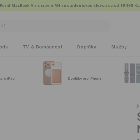
Pořiď MacBook Air s čipem M4 se studentskou slevou už od 19 990 Kč
Pods
TV & Domácnost
Doplňky
Služby
 pro iPad
Doplňky pro iPhone
J