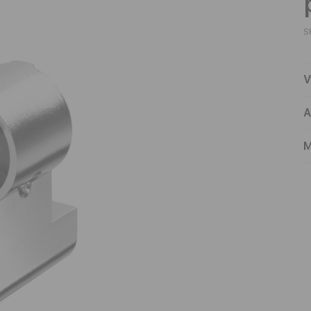
S
V
A
M