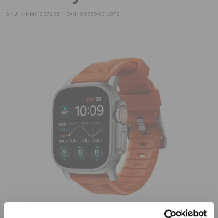
SKU:
K-NM01287285
EAN:
856500012872