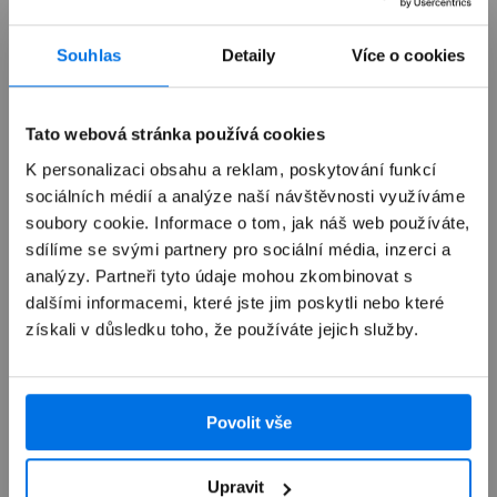
Souhlas
Detaily
Více o cookies
Již není v prodeji
Tato webová stránka používá cookies
Výkup zařízení
K personalizaci obsahu a reklam, poskytování funkcí
sociálních médií a analýze naší návštěvnosti využíváme
soubory cookie. Informace o tom, jak náš web používáte,
Autorizovaný servis Apple
sdílíme se svými partnery pro sociální média, inzerci a
analýzy. Partneři tyto údaje mohou zkombinovat s
Možnosti doručení
dalšími informacemi, které jste jim poskytli nebo které
získali v důsledku toho, že používáte jejich služby.
Povolit vše
Přehled
Upravit