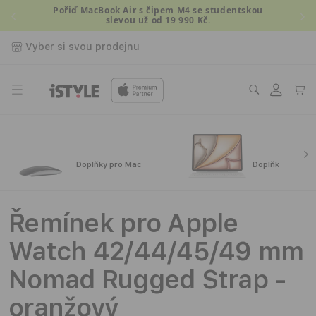
Přejít k
Pořiď MacBook Air s čipem M4 se studentskou
Nově 2
slevou už od 19 990 Kč.
obsahu
Vyber si svou prodejnu
Přihlásit
Košík
se
Doplňky pro Mac
Doplňky pro iPa
Řemínek pro Apple
Watch 42/44/45/49 mm
Nomad Rugged Strap -
oranžový