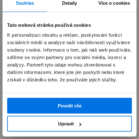
Souhlas
Detaily
Více o cookies
Výkup zařízení
Tato webová stránka používá cookies
K personalizaci obsahu a reklam, poskytování funkcí
Autorizovaný servis Apple
sociálních médií a analýze naší návštěvnosti využíváme
soubory cookie. Informace o tom, jak náš web používáte,
sdílíme se svými partnery pro sociální média, inzerci a
Možnosti doručení
analýzy. Partneři tyto údaje mohou zkombinovat s
dalšími informacemi, které jste jim poskytli nebo které
získali v důsledku toho, že používáte jejich služby.
Povolit vše
Přehled
Popis
Upravit
Specifikace
Pouzdro Tucano Melange