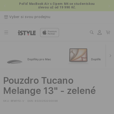
Přejít k
Pořiď MacBook Air s čipem M4 se studentskou
slevou už od 19 990 Kč.
obsahu
Vyber si svou prodejnu
Přihlásit
Košík
se
Doplňky pro Mac
Doplňky pro iPa
Pouzdro Tucano
Melange 13" - zelené
SKU:
BFM1112-V
EAN:
8020252200098