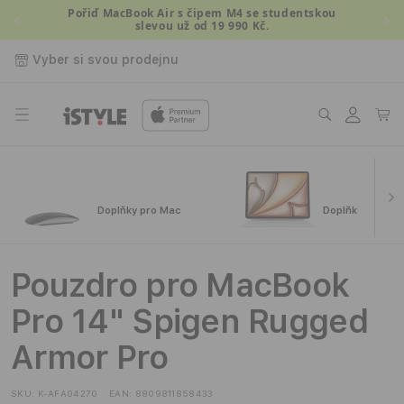
Přejít k
Pořiď MacBook Air s čipem M4 se studentskou
slevou už od 19 990 Kč.
obsahu
Vyber si svou prodejnu
Přihlásit
Košík
se
Doplňky pro Mac
Doplňky pro iPa
Pouzdro pro MacBook
Pro 14" Spigen Rugged
Armor Pro
SKU:
K-AFA04270
EAN:
8809811858433