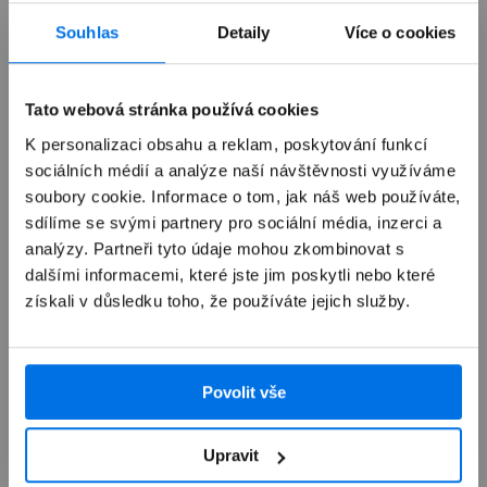
Již není v prodeji
Souhlas
Detaily
Více o cookies
Výkup zařízení
Tato webová stránka používá cookies
K personalizaci obsahu a reklam, poskytování funkcí
sociálních médií a analýze naší návštěvnosti využíváme
Autorizovaný servis Apple
soubory cookie. Informace o tom, jak náš web používáte,
sdílíme se svými partnery pro sociální média, inzerci a
Možnosti doručení
analýzy. Partneři tyto údaje mohou zkombinovat s
dalšími informacemi, které jste jim poskytli nebo které
získali v důsledku toho, že používáte jejich služby.
Povolit vše
Přehled
Upravit
Popis